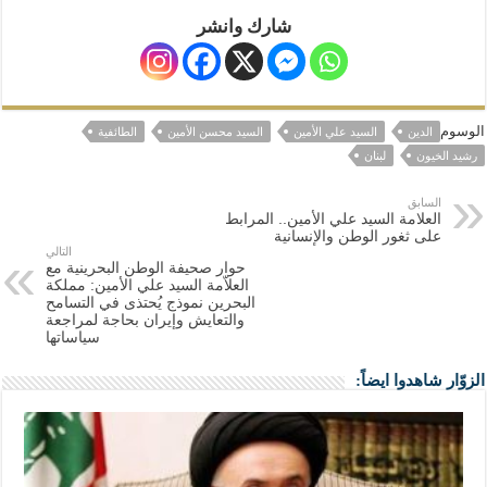
شارك وانشر
الوسوم
الدين
السيد علي الأمين
السيد محسن الأمين
الطائفية
رشيد الخيون
لبنان
السابق
العلامة السيد علي الأمين.. المرابط
على ثغور الوطن والإنسانية
التالي
حوار صحيفة الوطن البحرينية مع
العلاّمة السيد علي الأمين: مملكة
البحرين نموذج يُحتذى في التسامح
والتعايش وإيران بحاجة لمراجعة
سياساتها
الزوّار شاهدوا ايضاً: