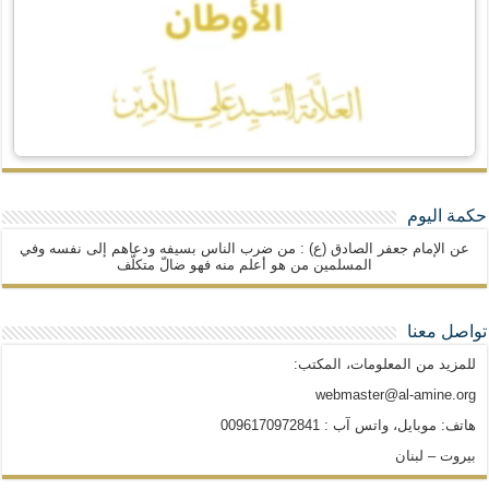
حكمة اليوم
عن الإمام جعفر الصادق (ع) : من ضرب الناس بسيفه ودعاهم إلى نفسه وفي
المسلمين من هو أعلم منه فهو ضالّ متكلّف
تواصل معنا
للمزيد من المعلومات، المكتب:
webmaster@al-amine.org
هاتف: موبايل، واتس آب : 0096170972841
بيروت – لبنان