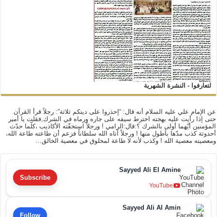
لتعارفوا - النشرة الشهرية
عن الإمام علي عليه السلام أنه قال: “إحذروا على دينكم ثلاثة”: رجلاً قرأ القرآن
حتى إذا رأيت عليه بهجته اخترط سيفه على جاره ورماه في الشرك,فقلت يا أمير
المؤمنين أيّهما أولى بالشرك ؟:قال:الرامي ! ورجلاً استخفّته الأكاذيب ،كلّما حدّث
أحدوثة كذب مدّها بأطول منها ! ورجلاً آتاه الله سلطاناً فزعم أن طاعته طاعة الله،
ومعصيته معصية الله ! وكذب لأنه لا طاعة لمخلوق في معصية الخالق…
Sayyed Ali El Amine
Subscribe
YouTube
Sayyed Ali Al Amin
Follow