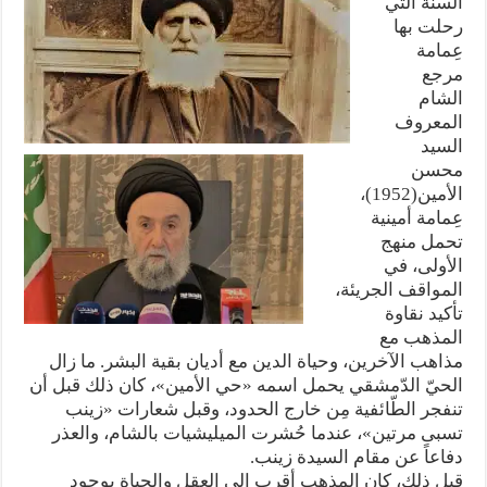
السنة التي
رحلت بها
عِمامة
مرجع
الشام
المعروف
السيد
محسن
الأمين(1952)،
عِمامة أمينية
تحمل منهج
الأولى، في
المواقف الجريئة،
تأكيد نقاوة
المذهب مع
مذاهب الآخرين، وحياة الدين مع أديان بقية البشر. ما زال
الحيّ الدّمشقي يحمل اسمه «حي الأمين»، كان ذلك قبل أن
تنفجر الطّائفية مِن خارج الحدود، وقبل شعارات «زينب
تسبى مرتين»، عندما حُشرت الميليشيات بالشام، والعذر
دفاعاً عن مقام السيدة زينب.
قبل ذلك، كان المذهب أقرب إلى العقل والحياة بوجود