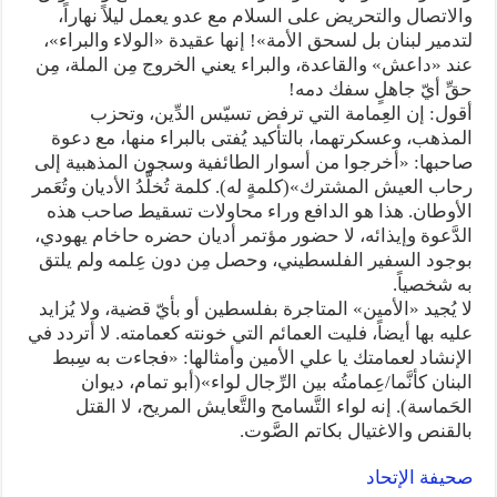
والاتصال والتحريض على السلام مع عدو يعمل ليلاً نهاراً،
لتدمير لبنان بل لسحق الأمة»! إنها عقيدة «الولاء والبراء»،
عند «داعش» والقاعدة، والبراء يعني الخروج مِن الملة، مِن
حقِّ أيّ جاهلٍ سفك دمه!
أقول: إن العِمامة التي ترفض تسيّس الدِّين، وتحزب
المذهب، وعسكرتهما، بالتأكيد يُفتى بالبراء منها، مع دعوة
صاحبها: «أخرجوا من أسوار الطائفية وسجون المذهبية إلى
رحاب العيش المشترك»(كلمةٍ له). كلمة تُخلَّدُ الأديان وتُعَمر
الأوطان. هذا هو الدافع وراء محاولات تسقيط صاحب هذه
الدَّعوة وإيذائه، لا حضور مؤتمر أديان حضره حاخام يهودي،
بوجود السفير الفلسطيني، وحصل مِن دون عِلمه ولم يلتق
به شخصياً.
لا يُجيد «الأمين» المتاجرة بفلسطين أو بأيّ قضية، ولا يُزايد
عليه بها أيضاً، فليت العمائم التي خونته كعمامته. لا أتردد في
الإنشاد لعمامتك يا علي الأمين وأمثالها: «فجاءت به سِبط
البنان كأنَّما/عِمامتُه بين الرِّجال لواء»(أبو تمام، ديوان
الحَماسة). إنه لواء التَّسامح والتَّعايش المريح، لا القتل
بالقنص والاغتيال بكاتم الصَّوت.
صحيفة الإتحاد