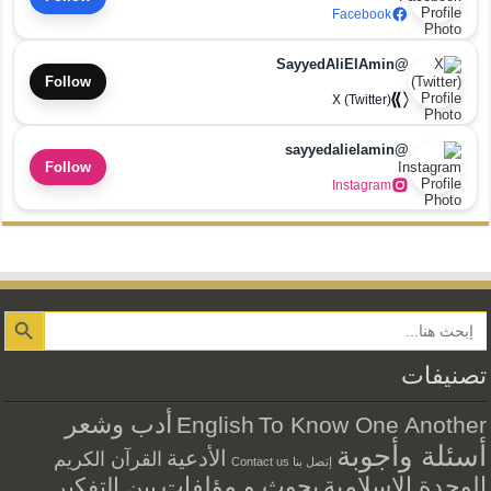
Facebook
@SayyedAliElAmin
Follow
X (Twitter)
@sayyedalielamin
Follow
Instagram
Search Button
تصنيفات
أدب وشعر
English
To Know One Another
أسئلة وأجوبة
الأدعية
القرآن الكريم
إتصل بنا Contact us
الوحدة الاسلامية
بحوث و مؤلفات
بين التفكير