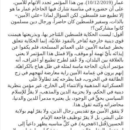
عمار (10/12/2019). مِن هذا المؤتمر تجدد الاتهام للأمين،
على أن حضوره في مناسبة شارك فيها الحاخام عمار ما هو
إلا تطبيع ضد فلسطين. لكن السؤال لماذا «علي الأمين»
بالذات، وسفير فلسطين كان حاضراً، ورجال دين مسلمون
كانوا مشاركين؟!
أقول: ليست الحكاية فلسطين المُتاجر بها، وبذريعتها هيمنت
قوى دينية خارجية تُفاخر بالنفوذ علانيَّة، إنما الحكاية تتعلق
بخطر عمامة الأمين على العمائم المسلحة، فلم يكفوا عن
إيذائه بأيِّ تهمة أو موقف، وإلا فمثل هذا المؤتمر لا يعني
بالعلاقة بين البلدان، ولا عُقد لطرح تطبيع أو اعتراف، أنه
مؤتمر أديان، الحاجة ماسة لمثله في ظل هياج بالكراهيّة.
إنهم يرون في عِمامة الأمين راية معارضة لنهجهم في زج
الطائفة في الحروب، فما يطرحه يُعد تطاولاً على
العسكراتية المذهبية والانتماء إلى الخارج، غير مؤمن بنظرية
دينية في الحكم، ولا بحزبية الدين والمذهب، لا يقرُّ للإسلام
السياسي بحقٍّ في الوجود، بل يعتبره مدمراً للدين والدنيا،
محاضراته وكتبه تقول هذا.
لا يتفق الأمين مع تقديس رجال الدين، ولا يقرّ لهم بولاية
على البشر، بل لا يقرّ توظيف فاجعة الإمام
الحسين(قُتل61هجرية). في كلِّ مناسبه يظهر داعياً إلى