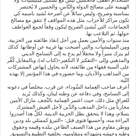
استخدام العقل، فالحسين ليس مع تشكيل ميليشيات، ولا
الهيمنة على مصالح الدولة والنَّاس، والحسين لا يُختصر
بمناسبة وضريح، وليس سائلاً عن أضرحة تُشيد باسمه كي
تكون مراكز للأحزاب. مثل هذه المواقف لا تتفق مع مصالح
الجماعات، التي تُنشئ الضريح ليكون وقفاً لجمع العواطف
حولها، ثم التلاعب بها.
منذ سنوات والأمين يعمل مِن أجل إنقاذ طائفته مِن الحزبية،
ومِن الميليشيات، والتي أصبحت بها غريبة عن أوطانها. كذلك
لم يترك منبراً ولا محفلاً لم يدع به إلى التسامح الديني
والمذهبي وإلى «التفكير لا التكفير»(كتاب له)، وبالمقابل كُفَّر
على ألسنة فقهاء مِن طائفته، لأنه يحاول إنهاض المشتركات
بين المذاهب والأديان، وما حضوره في هذا المؤتمر إلا بهذه
النّية.
أعرف صاحب العِمامة السَّوداء، عن قرب، مخلصاً في دعوته
إلى التسامح، وفي دفاعه عن وطنه لبنان، وكذلك يُريد
للعراق مثل ذلك، حيث اعتمر العِمامة بالنَّجف. مازال الأمين
محارباً مِن داخل المذهب والدِّين لأجل العيش المشترك
بسلام، وهذا لا يتحقق بظل الحزبية الدينية. لكلِّ هذا أصدروا
البراءة منه، وأحسبها فتوى قتل: «التبرؤ كممثلي بلد ودين
ووطن مقاوم من هذا الصنف الطاعن ببلده وقيمه وحقوق
وطنه وجيشه وشهدائه ومقاوميه، بخلفية التطبيع والتسويق