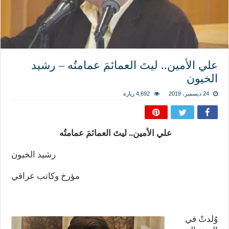
المذاهب ليست قدرًا لا يمكن تجاوزه
ليست المنفعة تأتي من إسلامية النّظام كما لا تأتي المضرة من مسيحية النظام
المتهاون بوطنه متهاون بدينه حتماً
نسج العلاقة مع الآخر تكون من خلال منظومة القيم و المبادئ الانسانية التي تجعل الن
علي الأمين.. ليتَ العمائمَ عمامتُه – رشيد
الخيون
24 ديسمبر، 2019
4,692 زيارة
علي الأمين.. ليتَ العمائمَ عمامتُه
رشيد الخيون
مؤرخ وكاتب عراقي
وُلدتْ في