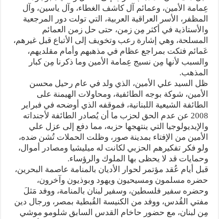
عِمامة الأمين، وعمائم آل كاشف الغطاء، وآل ياسين، وآل
المظفر، الأسر العراقية العربية، التي تولت دور المرجعية
والأستاذية في أكثر مِن زمن، حتى حل زمن العمائم
المسلحة، وهي إشارة رعب وتخويف إلى الأتباع قبل غيرهم،
عَمائم فتكت بمراجع عظام في مذهبهم وأمام مقلديهم،
والسبب لأنها مِن نسيج عِمامة الأمين وما ذكرنا مِن كبار
المذهب.
ظل السيد علي الأمين، الذي ولد في عام رحيل محسن
الأمين، شوكة بوجه الطائفية، ومحاولات الهيمنة على
الطائفة الشيعية اللبنانية، فموقفه الذي أوضحه في فبراير
2008 عن عدم الحق لحزب ما أن يُصادر الطائفة لأجنداته
والإيديولوجيا التي ينتهجها حزبه، مما دفع إلى عزل علي
الأمين من الإفتاء بمدينة صور، وظلت الحملات تُشن ضده،
ولو فكر تفكيرهم الحزبي لكانت له ميليشيا ومصادر أموال،
وحمايات قد لا يحظى بها الملوك والرؤساء.
قبل أيام عُقد مؤتمر لحوار الأديان بالمنامة عاصمة البحرين،
حضره مسلمون ومسيحيون ويهود وبوذيون وآخرون،
وحضره سفير فلسطين، وسفير لبنان بالمنامة، ووفد مَثلَ
مفتي القُدس، ووفد من الكنيسة القُبطية بمصر، ورجال دين
مِن لبنان، مع حضور حاخام القدس السابق شلومو موشي