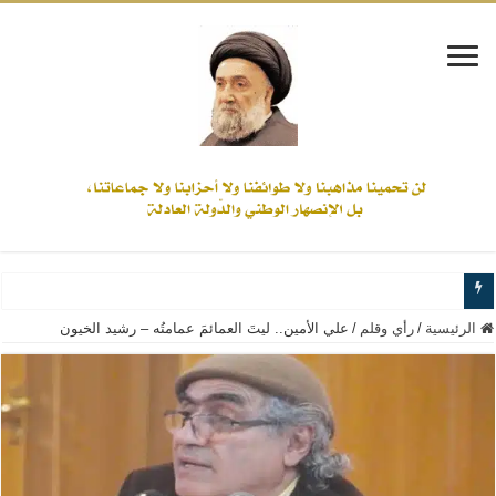
www.alamine.net
الرئيسية
/
رأي وقلم
/
علي الأمين.. ليتَ العمائمَ عمامتُه – رشيد الخيون
مواقف وآراء العلاّمة السيد علي الأمين من الأحداث والقضايا - اضغط للاطلاع
إذا كان التسنن هو الإيمان بسنة رسول الله ( صلى الله عليه وآله) فكلّ المسلمين سن
علاقات المذاهب والأديان لا يجوز أن تكون على حساب الأوطان
لن تحمينا مذاهبنا ولا طوائفنا ولا أحزابنا ولا جماعاتنا، بل الإنصهار الوطني والدولة العا