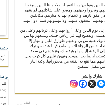
لذين يقولون: ربنا اغفر لنا ولاخواننا الذين سبقونا
هم، وتحروا وجهتهم، ومضوا على شاكلتهم، لم يثنهم
قفو آثارهم والايتمام بهداية منارهم، مكانفين
بهديهم، يتفقون عليهم، ولا يتهمونهم فيما أدوا إليهم.
 إلى
يوم الدين
وعلى أزواجهم وعلى ذرياتهم وعلى من
يتك، وتفسح لهم في رياض جنتك، وتمنعهم بها من
نوك عليه من بر، وتقيهم طوارق الليل والنهار إلا
تقاد حسن الرجاء لك، والطمع فيما عندك، و ترك
حكمة 
 إلى الرغبة إليك والرهبة منك، وتزهدهم في
سعة
عن ا
لاستعداد لما بعد الموت، وتهون عليهم كل كرب يحل
ودع
يهم مما تقع به الفتنة من محذوراتها، وكبة النار
من مقيل المتقين.
شارك وانشر
تواصل
للمزي
.org
هاتف: م
التالي
بيروت