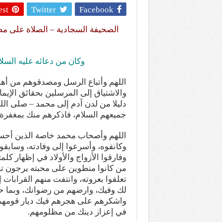
المذاهب ليست قدرًا لا يمكن تجاوزه
est
Twitter
Facebook
ليست المنفعة تأتي من إسلامية النّظام ك
الصحيفة السجادية – الصلاة على مص
المتهاون بوطنه متهاون بدينه حتماً
نسج العلاقة مع الآخر تكون من خلال منظوم
وكان من دعائه عليه السل
اللهم وأتباع الرسل ومصدقوهم من أهل
والاشتياق إلى المرسلين بحقائق الإيم
دليلا من لدن آدم إلى محمد – صلى الله
تيك توك
جميعهم السلام، فاذكرهم منك بمغفرة
اللهم وأصحاب محمد خاصة الذين أحسنو
وكانفوه، وأسرعوا إلى وفادته، وسابقو
وفارقوا الأزواج والأولاد في إظهار كلم
من كانوا منطوين على محبته يرجون تجا
تعلقوا بعروته، وانتفت منهم القرابات 
لك وفيك، وارضهم من رضوانك، وبما حا
واشكرهم على هجرهم فيك ديار قومه
في إعزاز دينك من مظلومهم.