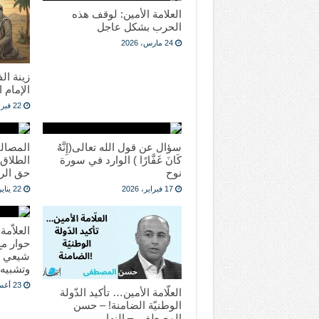
العلامة الأمين: لوقف هذه
الحرب بشكل عاجل
24 مارس، 2026
زينة ال
الإمام 
22 فبراير، 2026
سؤال عن قول الله تعالى(إِنَّهُ
المصال
كَانَ غَفَّارًا ) الوارد في سورة
الطلاق
نوح
حق الر
17 فبراير، 2026
22 يناير، 2026
العلاّم
حوار مع
شيعي م
وتشبيه 
23 أغسطس، 2025
العلّامة الأمين… تأكيد الدّولة
الوطنيّة الضامنة! – حسن
المصطفى – النهار