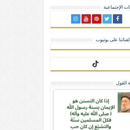
ت الإجتماعية
لا تمنحهم الامتيازات أنساب و أديان
قناتنا على يوتيوب
 القول