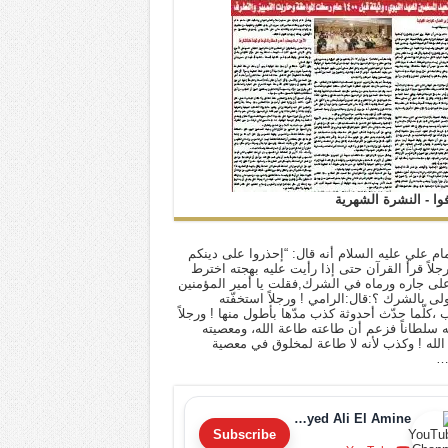
فوا - النشرة الشهرية
ام علي عليه السلام أنه قال: “إحذروا على دينكم
 رجلاً قرأ القرآن حتى إذا رأيت عليه بهجته اخترط
لى جاره ورماه في الشرك,فقلت يا أمير المؤمنين
أولى بالشرك ؟:قال:الرامي ! ورجلاً استخفّته
ب ،كلّما حدّث أحدوثة كذب مدّها بأطول منها ! ورجلاً
له سلطاناً فزعم أن طاعته طاعة الله، ومعصيته
لله ! وكذب لأنه لا طاعة لمخلوق في معصية
…
Sayyed Ali El Amine
Subscribe