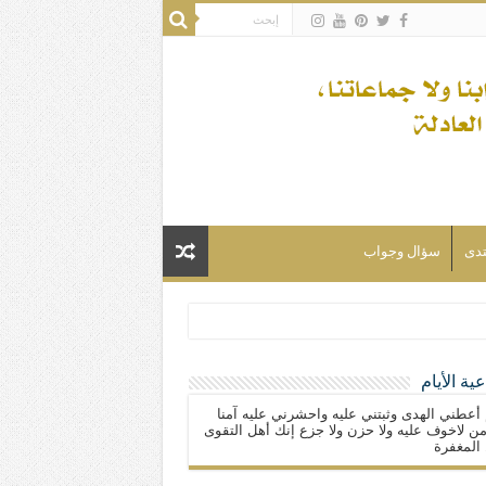
تدى
سؤال وجواب
ية الأيام
لسلام) فكلّ المسلمين شيعة.
 أعطني الهدى وثبتني عليه واحشرني عليه آمنا
ن لاخوف عليه ولا حزن ولا جزع إنك أهل التقوى
المغفرة