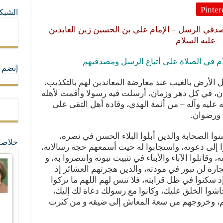
Pinter
الشبكا
ما لا تأتي المضرة من مسيحية النظام
دقي الرسل – الإمام علي بن الحسين زين العابدين
عليه السلام
ة القيم و المبادئ الانسانية التي تجعل الناس سواسية لا تفرق بينهم أعراق و ألوان و 
ام في
الصلاة
على أتباع الرسل ومصدقيهم
إنضم ل
 الأرض بالغيب عند معارضة المعاندين لهم بالتكذيب،
ان، في كل دهر وزمان، أرسلت فيه رسولا وأقمت لأهله
 عليه وآله – من أئمة الهدى، وقادة أهل التقى على
 ورضوان.
ا الصحابة والذين أبلوا البلاء الحسن في نصره،
خلاصة
ا إلى دعوته، واستجابوا له حيث أسمعهم
حجة
رسالاته،
ته،
وقاتلوا
الآباء والأبناء في تثبيت نبوته وانتصروا به، و
رة لن تبور في مودته، والذين هجرتهم العشائر إذ
إذ سكنوا في ظل قرابته، فلا تنس لهم اللهم ما تركوا
شوا الخلق عليك، وكانوا مع رسولك دعاة لك إليك،
م، وخروجهم من
سعة
المعاش إلى ضيقه و من كثرت