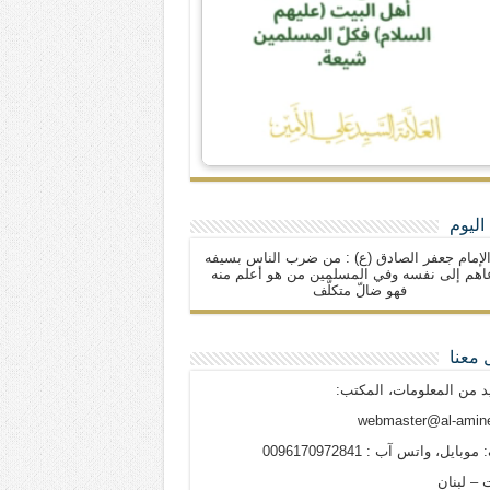
اليوم
لإمام جعفر الصادق (ع) : من ضرب الناس بسيفه
اهم إلى نفسه وفي المسلمين من هو أعلم منه
فهو ضالّ متكلّف
 معنا
د من المعلومات، المكتب:
webmaster@al-amine
وبايل، واتس آب : 0096170972841
 – لبنان