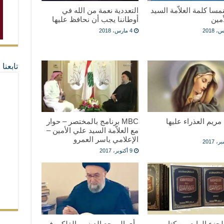
نمسا كلمة العلاّمة السيد
التعددية نعمة من الله في
مين
أوطاننا يجب أن نحافظ عليها
4 مارس، 2018
تابعن
مريم العذراء عليها
MBC برنامج بالمختصر – حوار
مع العلاّمة السيد علي الأمين –
الإعلامي ياسر العمرو
9 أكتوبر، 2017
جزء الرابع من كتاب
رأي المرجع الديني والفلكي في