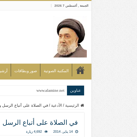
الجمعة , أغسطس 7 2026
المكتبة الصوتية
صور وبطاقات
أرشيف bd
عناوين
www.alamine.net
مواقف وآراء العلاّمة السيد علي الأمين م
الرئيسية
/
الأدعية
/
في الصلاة على أتباع الرسل 
إذا كان التسنن هو الإيمان بسنة رسول ال
علاقات المذاهب والأديان لا يجوز أن تك
في الصلاة على أتباع الرسل
لن تحمينا مذاهبنا ولا طوائفنا ولا أحزابنا 
14 يناير، 2014
4,692 زيارة