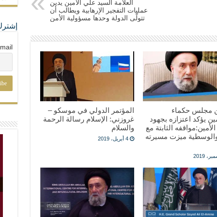
العلاّمة السيد علي الأمين يدين
عمليات التفجير الإرهابية ويطالب أن
تتولّى الدولة وحدها مسؤولية الأمن
إشترك
mail
بيان من ‎مجلس حكماء
المؤتمر الدولي في موسكو –
ن يؤكد اعتزازه بجهود
غروزني: الإسلام رسالة الرحمة
 الأمين:مواقفه الثابتة مع
والسلام
والوسطية ميزت مسيرته
4 أبريل، 2019