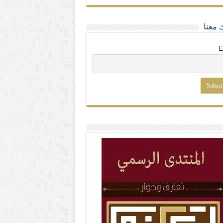
 معنا
E