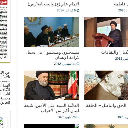
فاطمة
الإمام علي(ع) والصحابة(رض)
9 فبراير، 2014
أديان والثقافات
مسيحيون ومسلمون في سبيل
لتعار
كرامة الإنسان
11 سبتمبر، 2012
عن الإم
ثلاثة”:
سيفه ع
أيّهما 
الأكاذي
آتاه ال
معصية ا
الخالق
الحق والباطل – الحلقة
العلاّمة السيد علي الأمين: شيعة
لبنان أكبر من الأحزاب
24 مايو، 2026