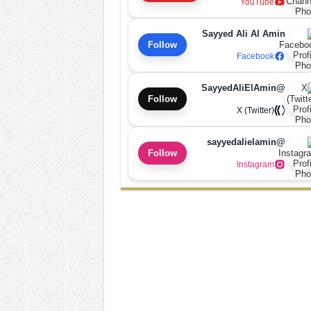
YouTube
Sayyed Ali Al Amin
Follow
Facebook
@SayyedAliElAmin
Follow
X (Twitter)
@sayyedalielamin
Follow
Instagram