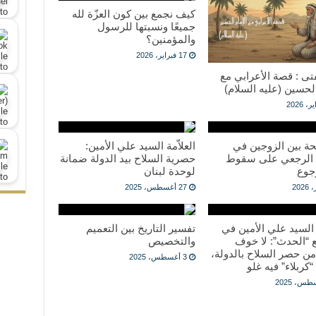
كيف نجمع بين كون العزّة لله
جميعًا ونسبتها للرسول
والمؤمنين؟
17 فبراير، 2026
فتى : قصة الأعرابي مع
الحسين (عليه السلام)
حة بين الزوجين في
العلاّمة السيد علي الأمين:
 الرجعي على سقوط
حصرية السلاح بيد الدولة ضمانة
جوع
لوحدة لبنان
27 أغسطس، 2025
ة السيد علي الأمين في
تفسير التاريخ بين التعميم
 “الحدث”: لا خوف
والتخصيص
ن حصر السلاح بالدولة،
3 أغسطس، 2025
“كربلاء” فيه غلو