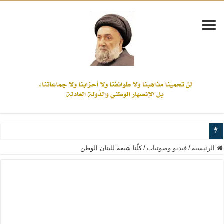
www.alamine.net
الرئيسية
/
فيديو وصوتيات
/
كلّنا شيعة للبنان الوطن
مواقف وآراء العلاّمة السيد علي الأمين من الأحداث والقضايا - اضغط للاطلاع
إذا كان التسنن هو الإيمان بسنة رسول الله ( صلى الله عليه وآله) فكلّ المسلمين سن
علاقات المذاهب والأديان لا يجوز أن تكون على حساب الأوطان
لن تحمينا مذاهبنا ولا طوائفنا ولا أحزابنا ولا جماعاتنا، بل الإنصهار الوطني والدولة العا