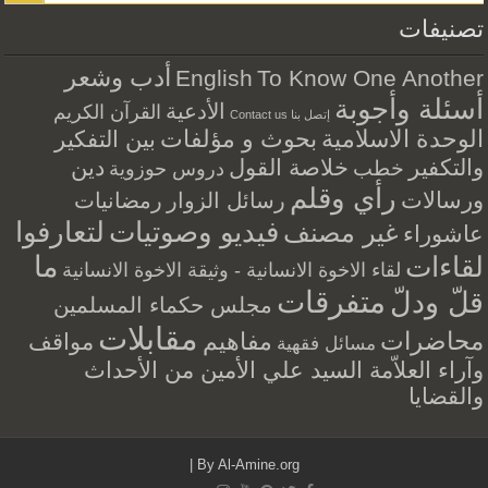
تصنيفات
أدب وشعر
English
To Know One Another
أسئلة وأجوبة
الأدعية
القرآن الكريم
إتصل بنا Contact us
الوحدة الاسلامية
بحوث و مؤلفات
بين التفكير
والتكفير
خلاصة القول
دين
خطب
دروس حوزوية
رأي وقلم
ورسالات
رسائل الزوار
رمضانيات
فيديو وصوتيات
لتعارفوا
غير مصنف
عاشوراء
ما
لقاءات
لقاء الاخوة الانسانية - وثيقة الاخوة الانسانية
متفرقات
قلّ ودلّ
مجلس حكماء المسلمين
مقابلات
محاضرات
مفاهيم
مواقف
مسائل فقهية
وآراء العلاّمة السيد علي الأمين من الأحداث
والقضايا
|
By
Al-Amine.org