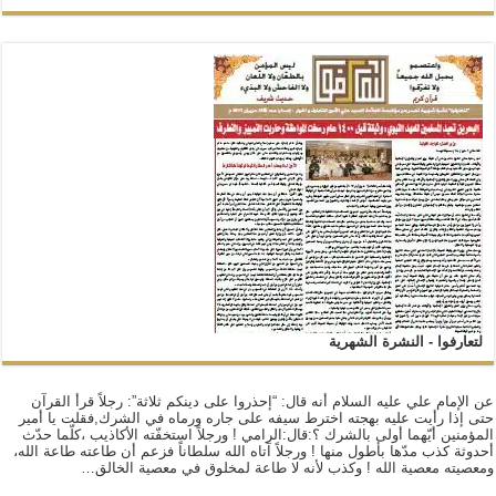
لتعارفوا - النشرة الشهرية
عن الإمام علي عليه السلام أنه قال: “إحذروا على دينكم ثلاثة”: رجلاً قرأ القرآن
حتى إذا رأيت عليه بهجته اخترط سيفه على جاره ورماه في الشرك,فقلت يا أمير
المؤمنين أيّهما أولى بالشرك ؟:قال:الرامي ! ورجلاً استخفّته الأكاذيب ،كلّما حدّث
أحدوثة كذب مدّها بأطول منها ! ورجلاً آتاه الله سلطاناً فزعم أن طاعته طاعة الله،
ومعصيته معصية الله ! وكذب لأنه لا طاعة لمخلوق في معصية الخالق…