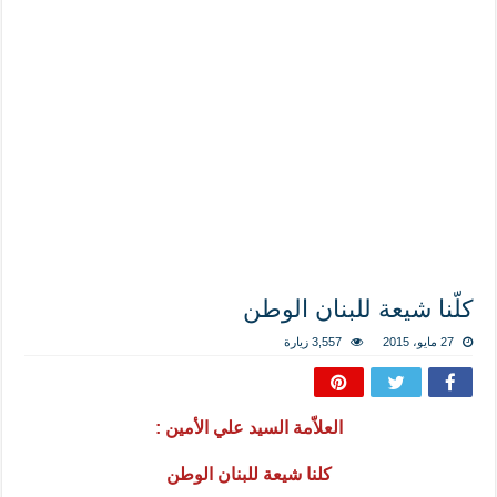
المذاهب ليست قدرًا لا يمكن تجاوزه
ليست المنفعة تأتي من إسلامية النّظام كما لا تأتي المضرة من مسيحية النظام
المتهاون بوطنه متهاون بدينه حتماً
نسج العلاقة مع الآخر تكون من خلال منظومة القيم و المبادئ الانسانية التي تجعل الن
كلّنا شيعة للبنان الوطن
27 مايو، 2015
3,557 زيارة
العلاّمة السيد علي الأمين :
كلنا شيعة للبنان الوطن