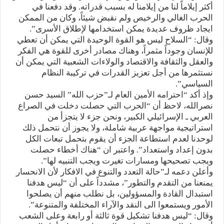
أكثر إيلاماً لنا من إيلامنا له بسبب قدراته. وقد دفعنا في
الحرب الغالي والرخيص ولم نقبض شيئاً، وكان من الممكن
ايجاد ظروف عديدة يمكن استخدامها لإطلاق الأسرى”.
وقال: “السلاح ليس هو القوة الوحيدة التي يمكن أن تعطي
للإنسان وجوداً مثمراً، وهناك مصادر أخرى للقوة هي الفكر
والعقل والثقافة والاقتصاد والولاءات الشعبية التي يمكن أن
نستثمرها من أجل تعزيز القدرات في تركيبة النظام
السياسي”.
وإذ أكد “احترامه الأمين العام لـ”حزب الله” السيد حسن
نصرالله، لاحظ أن “الحرب التي حصلت دخلت في الصراع
العربي ـ الإسرائيلي الكبير، ونحن جزء لا يتجزأ من
استراتيجية مواجهة عربية شاملة، ولا يجوز أن نتحمل ذلك
لوحدنا لعدم استطاعة الجزء أن يقوم بتحمل تبعات الكل
بدون إعداد واستعداد”. واعتبر ان “هناك أخطاء حصلت
ويجب تصحيحها ومسارات تغيرت ويجب التنبيه لها”.
وأعلن دعمه لـ”حالة التعدد والتنوع في الافكار لأن الانحسار
يمنعنا من التقدم والتطور”، مشدداً على أن “ليس هدفنا
استبدال القادة والمسؤولين، بل نطلب منهم أن يصلحوا
الأمور ويستمعوا الى النقد والآراء المختلفة والمتنوعة”.
وقال: “ليس هدفنا تشكيل قوة ثالثة أو رابعة وعلى الشعب