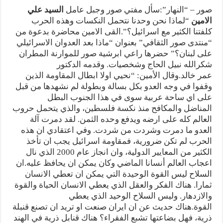
صور – “النهار”:سأل مفتي صور وجبل عامل
السيد علي
الامين
“لماذا نحن وحدنا نتحمل النكسات وهذه الحرب
كلفتنا الكثير مع اسرائيل؟”.القى الامين محاضرة بدعوة من
“منتدى صور الثقافي” بعنوان “ماذا بعد العدوان الاسرائيلي
على لبنان؟” حضرها راعي ابرشية صور للموارنة المطران
شكرالله نبيل الحاج وشخصيات. وقدمه الدكتور
عمر خالد.وقال الأمين: “نحيي اولا ابطال المقاومة الذين
وقفوا في وجه العدو بكل بسالة وبطولة لم نشهدها من قبل
على اي ساحة عربية سوى في هذا الجنوب البطل
المناضل والمكافح منذ نكسة فلسطين، والذي يتحمل حروب
العالم كله على ارضه ويدفع وحده الثمن. لقد دمرت آلة
العدو ما دمرت وشردت من شردت. وفي اعتقادي ان هذه
الحرب لم تكن ضرورية، فمقاومة اسرائيل يجب ان تأخذ
الكثير من المعايير الدولية، وان انجاز عام 2000 الذي نال
اعجاب العالم أنسانا الماضي وكان يمكن ان يحافظ عليه.ان
السلاح ليس القوة الوحيدة التي يمكن ان تعطي الانسان
ثمارا. هناك الفكر والعقل الذي يعطي الانسان الحياة والقوة
والازدهار. وليس السلاح الوحيد الذي يعطي
القوة.هناك حديث عن ان ايران صنعت او تريد ان تصنع قنبلة
ذرية، فهل بضاعتها تشبع الفقراء؟ هناك قنابل ذرية في الهند