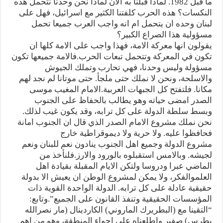
ما قبل 1982. لماذا قبلنا به الآن لماذا نحن وحدنا نتحمل هذه
النكسات؟ هذه الحرب كلفتنا الكثير مع اسرائيل، فهل على
لبنان وحده ان يتحمل ام انه واجب العرب جميعا تحمل
مسؤولية هذا الصراع الكبير؟
يقولون انها معركة الامة، فهذا واجب على الامة كلها ان
تكون في المعركة وتتحمل تبعات الحرب.فالامة جميعها تكون
مسؤولة وليس وحدنا، فهي تحارب وتملك الجيوش
والاسلحة، ونحن لا نملك حتى ملجأ. حتى موتانا لم نجد لهم
مكانا. فلتفتح كل الجبهات العربية.الامام المغيب موسى
الصدر امضى حياته وهو يطالب بالحفاظ على الجنوب
وبسط سلطة الدولة على كل ترابه، وقد يكون غيب لذلك.
نحن نملك مشروع الامام الصدر الذي قال ان الجنوب امانة
فحافظوا عليه. ولا حرية ولا ديموقراطية خارج
مشروع الدولة وجميع اهل الجنوب ينادون نعم للبنان ونعم
لجيشه. وبالامس استقبلوه بالورود والارز.فلنأخذ من
الماضي عبرا ودروسا ولتكن الايام المقبلة بقيادة اهل
العلموالفكر، ولا يمكن لمشروع الوطن ان يعيش الا بدولة
حقيقية عادلة على كل ترابه. الدولة الواحدة القوية ذات
المؤسسات الحقيقية وتنفذ القانون على الجميع”.وتابع:
“التقينا مع (البطريرك الماروني) الكاردينال (مار نصرالله
بطرس) صفير واطلعناه على اجواء المنطقة، وهو من اهم