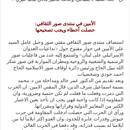
الأمين في منتدى صور الثقافي:
حصلت أخطاء ويجب تصحيحها
استضاف منتدى صور الثقافي مفتي صور وجبل عامل السيد
علي الأمين في حوار مفتوح حول <تداعيات العدوان
الاسرائيلي على لبنان> واستمع إليه عدد من فاعليات صور
الرسمية والشعبية والروحية ومطران الموارنة في صور شكر
الله نبيل الحاج ورئيس دائرة اوقاف صور الاسلامية الحاج
احمد جودي وشخصيات.
وبعد تقديم من الدكتور عمر خالد ومداخلة من د. محمد
بسمة اسماعيل شرف الدين، قال المفتي الامين: ان الحرب
التي دمرت وفعلت ما فعلت لم تكن حتمية وضرورية، وان
المقاومة إذا كانت واجبة فهي يجب ان تأخذ بعين الاعتبار
الكثير من المعايير الدولية وقراراتها ومقرراتها.
ورأى ان الحرب التي حصلت ادخلت المقاومة في حرب
جيوش وقدرات عابرة للحدود، وان العدو اكثر ايلاماً لنا من
ايلامنا له بسبب قدراته، وقد دفعنا في الحرب الغالي