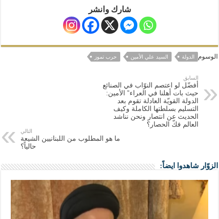
شارك وانشر
الوسوم
الدولة
السيد علي الأمين
حرب تموز
السابق
أفضّل لو اعتصم النوّاب في الصنائع
حيث بات أهلنا في العراء” الأمين:
الدولة القويّة العادلة تقوم بعد
التسليم بسلطتها الكاملة وكيف
الحديث عن انتصار ونحن نناشد
العالم فكّ الحصار؟
التالي
ما هو المطلوب من اللبنانيين الشيعة
حالياً؟
الزوّار شاهدوا ايضاً: