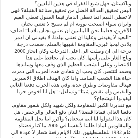
وباكستان، فهل شبع الفقراء في هذين البلدين؟
اليس تحقيق العدالة افضل من تحقيق صناعة القنبلة؟ فهي
لا تعطي القيم انما تعطي الدمار فيما العقول تعطي القيم
وايران سواء اصبحت نووية ام لم تصبح لا تعتني بجنان
الآخرين، فعلينا نحن اللبنانيين ان نعتني بجنان بلادنا”.اضاف:
“البعيد لا يفيدني وعلينا ان نعتني ببلدنا. لا يفيدني ان ادمر
بلادي ليحيا غيري.المقاومة اشبهها بالسلم، صعدت درجة
درجة الى ان وصلت الى اعلى الدرجات وكان انجاز 2000
وتاج الغار على رأسها. كان يجب ان نحافظ على هذا
الانتصار، وعلى الشعب العظيم الذي وقف معها وساندها
وصمد لتنتصر. كان يجب ان نتفادى هذه الحرب التي دمرت
حياة هذا الشعب الصامد. واذا كان الهدف اطلاق الاسيرين
فهناك مفاوضات وطرق عدة، وفي هذه الحرب دفعنا الغالي
والنفيس ولم نقبض شيئا”.وتساءل: “هل انا اخوض حربا
ليقولوا اننيشجاع؟
مع تقديرنا الكبير للمقاومة ولكل شهيد ولكل شعور مقاوم،
دفعنا الغالي فماذا قبضنا؟ لبنان دفع الغالي والرخيص، هل
كان هذا ليقولوا لنا انتم شجعان؟ واكرر اننا نجل المقاومة
والمقاومين.لماذا طلبنا لأنفسنا في 2006 ما كنا رفضناه
عام 1982 للفلسطينيين. تلك الايام رفعنا شعار لا عودة الى