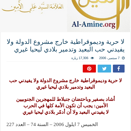
المذاهب ليست قدرًا لا يمكن تجاوزه
ليست المنفعة تأتي من إسلامية النّظام كما لا تأتي المضرة من مسيحية النظام
المتهاون بوطنه متهاون بدينه حتماً
نسج العلاقة مع الآخر تكون من خلال منظومة القيم و المبادئ الانسانية التي تجعل الن
لا حرية وديموقراطية خارج مشروع الدولة ولا
يفيدني حب البعيد وتدمير بلادي ليحيا غيري
7 سبتمبر، 2006
17,306 زيارة
لا حرية وديموقراطية خارج مشروع الدولة ولا يفيدني حب
البعيد وتدمير بلادي ليحيا غيري
أشاد بصفير وباحتضان جنبلاط للمهجرين الجنوبيين
الأمين: يجب أن تكون الأمة كلها في الحرب
لا يفيدني البعيد ولا أن أدمّر بلادي ليحيا غيري
الخميس 7 ايلول 2006 – السنة 74 – العدد 227