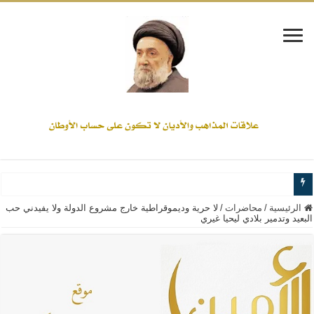
www.alamine.net
الرئيسية
/
محاضرات
/
لا حرية وديموقراطية خارج مشروع الدولة ولا يفيدني حب
البعيد وتدمير بلادي ليحيا غيري
مواقف وآراء العلاّمة السيد علي الأمين من الأحداث والقضايا - اضغط للاطلاع
إذا كان التسنن هو الإيمان بسنة رسول الله ( صلى الله عليه وآله) فكلّ المسلمين سن
علاقات المذاهب والأديان لا يجوز أن تكون على حساب الأوطان
لن تحمينا مذاهبنا ولا طوائفنا ولا أحزابنا ولا جماعاتنا، بل الإنصهار الوطني والدولة العا