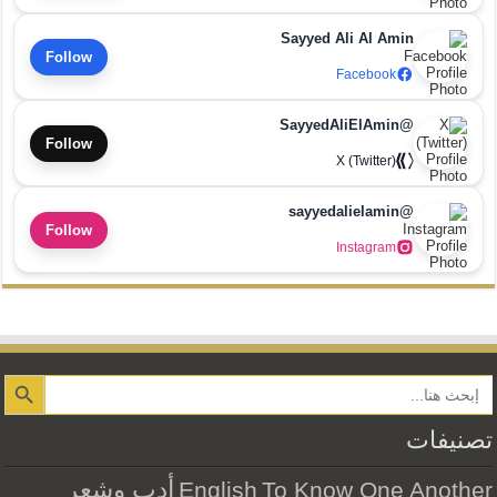
Sayyed Ali Al Amin
Follow
Facebook
@SayyedAliElAmin
Follow
X (Twitter)
@sayyedalielamin
Follow
Instagram
Search Button
تصنيفات
أدب وشعر
English
To Know One Another