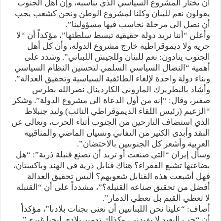
أن يختار المشروع السياسي الذي يناسبه، وإن أهل الجنوب
يقولون نعم للبنان وكلنا لمشروع الوطن ونحن كشعب يجب
أن نصل الى مرحلة نحاسب فيها مسؤولينا”.
وأعلن “أننا نريد دولة حقيقية تبسط سلطتها”، مؤكداً أن “لا
حرية ولا ديموقراطية خارج مشروع الدولة، وأن كل أهل
الجنوب ينادون: نعم للبنان وللجيش اللبناني”. وشدد على
أهمية “النضال السياسي السلمي لتحسين النظام السياسي
وبناء دولة واحدة لإلغاء الطائفية السياسية وتحقيق العدالة”.
وأشاد بالبطريرك الماروني الكاردينال نصرالله بطرس
صفير، وقال: “إنه من أول الدعاة الى مشروع الدولة”. وشكر
“الزعيم (رئيس اللقاء الديموقراطي النائب) وليد جنبلاط
الذي استضاف النازحين من الجنوب أثناء الحرب، وتعالى عن
النقد وأبدى الكثير من التفاني ونسيان الماضي والمناقبية
العربية وأشعر كل الجنوبيين بالاحتضان”.
وسأل إيران “التي صنعت أو تريد أن تصنع قنبلة ذرية”: “هل
بضاعتها تشبع الفقراء؟ هناك قنابل ذرية في الهند وباكستان،
فهل أشبعت هذه القنابل شعوبهم؟ أليس تحقيق العدالة
أفضل من تحقيق صناعة القنبلة؟”، مشدداً على أن “القنبلة
لا تعطي القيم بل تعطي الدمار”.
أضاف: “علينا نحن اللبنانيين أن نعنى بجنات بلادنا”، مؤكداً
أن “حب البعيد لا يفيدني، وكذلك تدمير بلادي ليحيا غيري”.