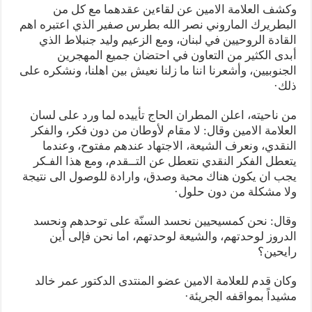
وكشف العلامة الامين عن لقاءين عقدهما مع كل من
البطريرك الماروني نصر الله بطرس صفير الذي اعتبره اهم
القادة الروحيين في لبنان، ومع الزعيم وليد جنبلاط الذي
أبدى الكثير من التعاون في احتضان جميع المهجرين
الجنوبيين، وأشعرنا اننا ما زلنا نعيش بين اهلنا، ونشكره على
ذلك·
من ناحيته، اعلن المطران الحاج تأييده لما ورد على لسان
العلامة الامين وقال: لا مقام لأوطان من دون فكر، والفكر
النقدي، ونعرف الشيعة، الاجتهاد عندهم مفتوح، وعندما
يتعطل الفكر النقدي نتعطل عن التــقدم، ومع هذا الفـكر
يجب ان يكون هناك محبة وصدق، وارادة للوصول الى نتيجة
ولا مشكلة من دون حلول·
وقال: نحن كمسيحيين نحسد السنّة على توحدهم ونحسد
الدروز لوحدتهم، والشيعة لوحدتهم، اما نحن فإلى أين
رايحين؟
وكان قدم للعلامة الامين عضو المنتدى الدكتور عمر خالد
مشيداً بمواقفه الجريئة·