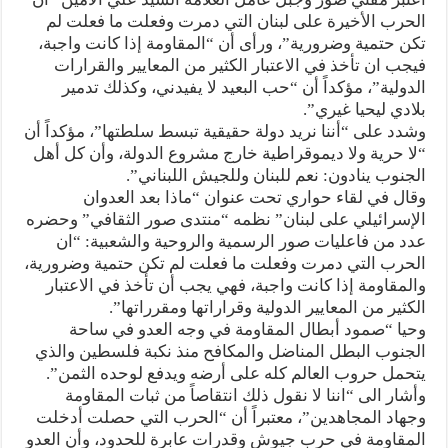
الحرب الأخيرة على لبنان التي دمرت وفعلت ما فعلت لم
تكن حتمية وضرورية”، ورأى أن “المقاومة إذا كانت واجبة،
فيجب ان تأخذ في الاعتبار الكثير من المعايير والقرارات
الدولية”، مؤكداً أن “حب البعيد لا يفيدني، وكذلك تدمير
بلادي ليحيا غيري”.
وشدد على “أننا نريد دولة حقيقية تبسط سلطتها”، مؤكداً أن
“لا حرية ولا ديموقراطية خارج مشروع الدولة، وأن كل أهل
الجنوب ينادون: نعم للبنان وللجيش اللبناني”.
وقال في لقاء حواري تحت عنوان “ماذا بعد العدوان
الإسرائيلي على لبنان” نظمه “منتدى صور الثقافي” وحضره
عدد من فاعليات صور الرسمية والروحية والشعبية: “ان
الحرب التي دمرت وفعلت ما فعلت لم تكن حتمية وضرورية،
والمقاومة إذا كانت واجبة، فهي يجب أن تأخذ في الاعتبار
الكثير من المعايير الدولية وقراراتها ومقرراتها”.
وحيا “صمود أبطال المقاومة في وجه العدو في ساحة
الجنوب البطل المناضل والمكافح منذ نكبة فلسطين والذي
يتحمل حروب العالم كله على أرضه ويدفع لوحده الثمن”.
وأشار الى “اننا لا نقول ذلك انتقاصاً من ثبات المقاومة
وجهاد المجاهدين”، معتبراً أن “الحرب التي حصلت أدخلت
المقاومة في حرب جيوش وقدرات عابرة للحدود، وأن العدو