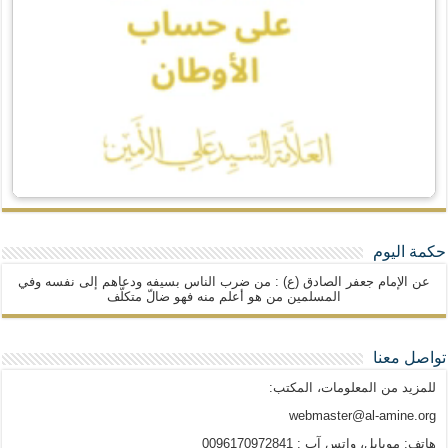
حكمة اليوم
عن الإمام جعفر الصادق (ع) : من ضرب الناس بسيفه ودعاهم إلى نفسه وفي
المسلمين من هو أعلم منه فهو ضالّ متكلّف
تواصل معنا
للمزيد من المعلومات، المكتب:
webmaster@al-amine.org
هاتف: موبايل، واتس آب : 0096170972841