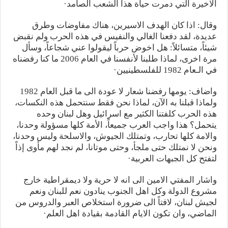
الاخيرة التي دمرت حياة هذا الشعب الصامد·
وقال: اذا كان الهدف الاسيرين، هناك مفاوضات وطرق
عديدة، لقد دفعنا الغالي والنفيس في هذه الحرب ولم نقبض
شيئاً، متسائلاً: هل اخوض حرباً ليقولوا عني شجاعاً، وسأل
مرة اخرى، لماذا طلبنا لأنفسنا في العام 2006 ما كنا رفضناه
في الـعام 1982 للفلسطينيين·
واضاف: يومها رفضنا شعار لا عودة الى ما قبل العام 1982
ولماذا قبلنا به الآن، لماذا نحن فقط سنتحمل هذه النكسات،
هذه الحرب كلفتنا الكثير مع اسرائيل وهل لبنان وحده
يتحمل؟ هذا واجب العرب جميعاً، الأمة كلها مسؤولة وحدنا،
والامة كلها تحارب، وتمتلك الجيوش، والاسلحة وليس وحدنا،
ونحن لا نمتلك حتى ملجأ، وحتى موتانا، لم نجد لهم مأوى إذاً
لتفتح كل الجبهات العربية·
واشار المفتي الامين الى انه لا حرية ولا ديمقراطية خارج
مشروع الدولة وكل اهل الجنوب ينادون نعم للبنان ونعم
لجيش لبنان، لافتاً الى ضرورة استخلاص العبر والدروس من
الماضي، وان تكون الايام القادمة بقيادة اهل العلم·