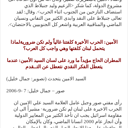
مشروع الدولة، كما شكر <الزعيم وليد جنبلاط الذي
استضاف النازحين من الجنوب اثناء الحرب>. وقال: لقد
تعالى جنبلاط على النقد وابدى الكثير من التفاني ونسيان
الماضي والمناقبية العربية واشعر كل الجنوبيين بالاحتضان>.
الأمين: الحرب الأخيرة كلفتنا غالياً ولم تكن ضروريةلماذا
يتحمل لبنان كلفتها وهي واجب كل العرب؟
المطران الحاج مؤيداً ما ورد على لسان السيد الأمين: عندما
يتعطل الفكر النقدي نتعطل عن التــقدم
السيد الامين يتحدث (تصوير: جمال خليل)
صور – جمال خليل: 7 -9-2006
رأى مفتي صور وجبل عامل العلامة السيد علي الامين ان
الحرب الاخيرة على لبنان لم تكن ضرورية· مشيراً الى ان
مقاومة اسرائيل يجب ان تأخذ الكثير من المعايير الدولية
وأن انجاز عام 2000 انسانا الماضي، وكان بالإمكان
المحافظة على هذا الانجاز الجبار الذي نال اعجاب العالم·