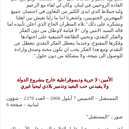
القادة الروحيين في لبنان. وكان لي لقاء مع الزعيم
وليدجنبلاط الذي ابدى الكثير من التعاون في احتضان جميع
المهجرين الجنوبيين، واشعرنا اننا ما زلنا نعيش بين اهلنا
ونشكره على ذلك”.تلاه المطران الحاج الذي اعلن تأييده لما
قاله السيد الامين وان “لا قيامة لاوطان من دون الفكر
والفكر النقدي، ونحيي الطائفة الشيعية على اجتهادها
وفكرها المفتوح، وعندما يتعطل الفكر النقدي نتعطل عن
التقدم. ومع هذا الفكر يجب ان تكون محبة وصدق وارادة
للوصول الى نتيجة، ولا مشكلة من دون حلول”.
الأمين: لا حرية وديموقراطية خارج مشروع الدولة
ولا يفيدني حب البعيد وتدمير بلادي ليحيا غيري
المستقبل – الخميس 7 أيلول 2006 – العدد 2379 – شؤون
لبنانية – صفحة 6
صور ـ “المستقبل”
اعتبر مفتي صور وجبل عامل العلامة السيد علي الأمين “ان