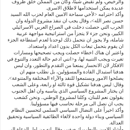
والرخيص، ولم نقبض شيئاً، وكان من الممكن خلق ظروف
عديدة يمكن استخدامها لاطلاق الاسرى.
وأكد احترامه <لأخي سماحة الامين العام لحزب الله السيد
حسن نصر الله>، وقال يجب ان ننفذ مشروع الدولة وان
الحرب التي حصلت دخلت في الصراع العربي الاسرائيلي
الكبير، ونحن جزء لا يتجزأ من استراتيجية مواجهة عربية
شاملة، ولا يجوز ان نتحمل ذلك لوحدنا لعدم استطاعة الجزء
ان يقوم بتحمل تبعات الكل بدون اعداد واستعداد.
واعتبر ان هناك اخطاء حصلت ويجب تصحيحها ومسارات
تغيرت ويجب التنبيه لها، و<انني ادعم حالة التعدد والتنوع في
الافكار لان الانحسار يمنعنا من التقدم والتطور، وان ليس
هدفنا استبدال القادة والمسؤولين، بل نطلب منهم ان
يصلحوا الامور ويستمعوا للنقد والآراء المختلفة والمتنوعة>.
وقال: ليس هدفنا تشكيل قوة ثالثة او رابعة، وعلى الشعب
ان يختار المشروع السياسي الذي يناسبه وان اهل الجنوب
يقولون نعم للبنان، وكلنا لمشروع الوطني.. ونحن كشعب
يجب ان نصل الى مرحلة نحاسب فيها مسؤولينا.
وأكد اخيراً على النضال السياسي السلمي لتحسين النظام
السياسي وبناء دولة واحدة لالغاء الطائفية السياسية وتحقيق
العدالة.
وأشاد الامين بالبطريرك صفير، وقال انه من اول الدعاة الى