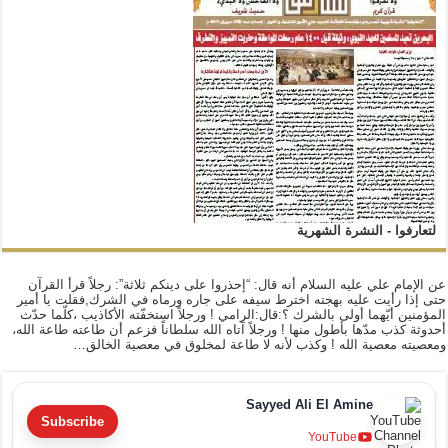
لتعارفوا - النشرة الشهرية
عن الإمام علي عليه السلام أنه قال: “إحذروا على دينكم ثلاثة”: رجلاً قرأ القرآن
حتى إذا رأيت عليه بهجته اخترط سيفه على جاره ورماه في الشرك,فقلت يا أمير
المؤمنين أيّهما أولى بالشرك ؟:قال:الرامي ! ورجلاً استخفّته الأكاذيب ،كلّما حدّث
أحدوثة كذب مدّها بأطول منها ! ورجلاً آتاه الله سلطاناً فزعم أن طاعته طاعة الله،
ومعصيته معصية الله ! وكذب لأنه لا طاعة لمخلوق في معصية الخالق…
Sayyed Ali El Amine
Subscribe
YouTube