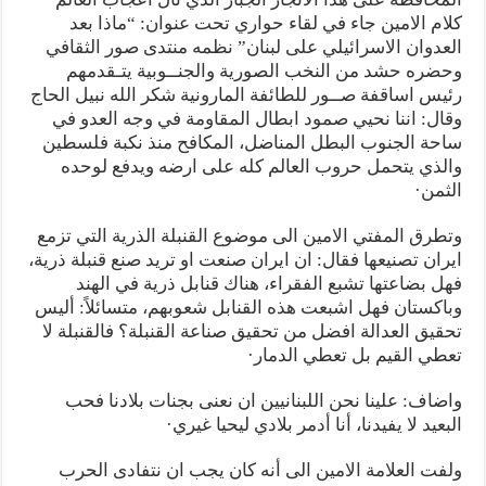
كلام الامين جاء في لقاء حواري تحت عنوان: “ماذا بعد
العدوان الاسرائيلي على لبنان” نظمه منتدى صور الثقافي
وحضره حشد من النخب الصورية والجنــوبية يتـقدمهم
رئيس اساقفة صــور للطائفة المارونية شكر الله نبيل الحاج
وقال: اننا نحيي صمود ابطال المقاومة في وجه العدو في
ساحة الجنوب البطل المناضل، المكافح منذ نكبة فلسطين
والذي يتحمل حروب العالم كله على ارضه ويدفع لوحده
الثمن·
وتطرق المفتي الامين الى موضوع القنبلة الذرية التي تزمع
ايران تصنيعها فقال: ان ايران صنعت او تريد صنع قنبلة ذرية،
فهل بضاعتها تشبع الفقراء، هناك قنابل ذرية في الهند
وباكستان فهل اشبعت هذه القنابل شعوبهم، متسائلاً: أليس
تحقيق العدالة افضل من تحقيق صناعة القنبلة؟ فالقنبلة لا
تعطي القيم بل تعطي الدمار·
واضاف: علينا نحن اللبنانيين ان نعنى بجنات بلادنا فحب
البعيد لا يفيدنا، أنا أدمر بلادي ليحيا غيري·
ولفت العلامة الامين الى أنه كان يجب ان نتفادى الحرب