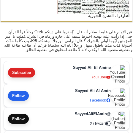
لتعارفوا - النشرة الشهرية
عن الإمام علي عليه السلام أنه قال: “إحذروا على دينكم ثلاثة”: رجلاً قرأ القرآن
حتى إذا رأيت عليه بهجته اخترط سيفه على جاره ورماه في الشرك,فقلت يا أمير
المؤمنين أيّهما أولى بالشرك ؟:قال:الرامي ! ورجلاً استخفّته الأكاذيب ،كلّما حدّث
أحدوثة كذب مدّها بأطول منها ! ورجلاً آتاه الله سلطاناً فزعم أن طاعته طاعة الله،
ومعصيته معصية الله ! وكذب لأنه لا طاعة لمخلوق في معصية الخالق…
Sayyed Ali El Amine
Subscribe
YouTube
Sayyed Ali Al Amin
Follow
Facebook
@SayyedAliElAmin
Follow
X (Twitter)