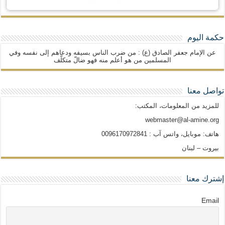
حكمة اليوم
عن الإمام جعفر الصادق (ع) : من ضرب الناس بسيفه ودعاهم إلى نفسه وفي
المسلمين من هو أعلم منه فهو ضالّ متكلّف
تواصل معنا
للمزيد من المعلومات، المكتب:
webmaster@al-amine.org
هاتف: موبايل، واتس آب : 0096170972841
بيروت – لبنان
إشترك معنا
Email