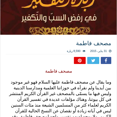
المذاهب ليست قدرًا لا يمكن تجاوزه
ليست المنفعة تأتي من إسلامية النّظام كما لا تأتي المضرة من مسيحية النظام
المتهاون بوطنه متهاون بدينه حتماً
نسج العلاقة مع الآخر تكون من خلال منظومة القيم و المبادئ الانسانية التي تجعل الن
مصحف فاطمة
31 يناير، 2015
8,590 زيارة
مصحف فاطمة
وما يقال عن مصحف فاطمة عليها السلام فهو غير موجود
بين أيدينا ولم نقرأه في حوزاتنا العلمية ومدارسنا الدينية
وليس فيها ما يسمّى بالمصحف غير القرآن الكريم المنتشر
في كل بيوتنا، وهناك مؤلفات عديدة في تفسير القرآن
الكريم لعلماء كثر من المسلمين الشيعة منذ مئات السنين
ليس في آياته زيادة أو نقصان عن النسخ الحالية للقرآن
الكريم، ولا يوجد لديهم تفسير واحد لمصحف فاطمة، وقد