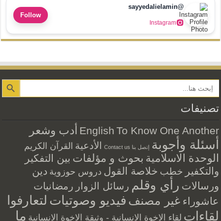
@sayyedalielamin
Follow
Instagram
Search Button
تصنيفات
أدب وشعر
English
To Know One Another
أسئلة وأجوبة
الأدعية
القرآن الكريم
إتصل بنا Contact us
الوحدة الاسلامية
بحوث و مؤلفات
بين التفكير
والتكفير
خلاصة القول
دين
خطب
دروس حوزوية
رأي وقلم
ورسالات
رسائل الزوار
رمضانيات
فيديو وصوتيات
لتعارفوا
غير مصنف
عاشوراء
ما
لقاءات
لقاء الاخوة الانسانية - وثيقة الاخوة الانسانية