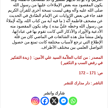
يكون المقصود منه بعض الإملاءات عليها من رسول الله
صلى الله عليه وآله وهي ليست نسخة أخرى
للقرآن الكريم
فقد جاء في بعض الرّوايات عن الإمام الصّادق في الحديث
عن مصحف فاطمة أنّه ( ما فيه آية من كتاب الله، وإنّه لَإملاءٌ
من رسول الله وخطّه عليٌّ بيده ). وقد يكون المقصود منه
الأدعية والأوراد والأذكار التي كانت تقوم بها في عباداتها،
ولعل منشأ مثل هذه الشائعات في الماضي كان من قلّة
الإطلاع التي ترجع لأسباب مختلفة كانت تمنع من حصول
التواصل العلمي بين مختلف الأطراف.
المصدر : من كتاب العلاّمة السيد علي الأمين: ( زبدة التفكير
في رفض السب و التكفير )
ص: 171 – 172
الناشر : دار مدارك للنشر
شارك وانشر