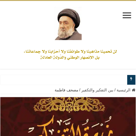
www.alamine.net
الرئيسية
/
بين التفكير والتكفير
/
مصحف فاطمة
مواقف وآراء العلاّمة السيد علي الأمين من الأحداث والقضايا - اضغط للاطلاع
إذا كان التسنن هو الإيمان بسنة رسول الله ( صلى الله عليه وآله) فكلّ المسلمين سن
علاقات المذاهب والأديان لا يجوز أن تكون على حساب الأوطان
لن تحمينا مذاهبنا ولا طوائفنا ولا أحزابنا ولا جماعاتنا، بل الإنصهار الوطني والدولة العا