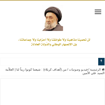
www.alamine.net
الرئيسية
/
فيديو وصوتيات
/
من (أهداف كربلاء) : شيعتنا كونوا زيناً لنا | العلاّمة
السيد علي الأمين
مواقف وآراء العلاّمة السيد علي الأمين من الأحداث والقضايا - اضغط للاطلاع
إذا كان التسنن هو الإيمان بسنة رسول الله ( صلى الله عليه وآله) فكلّ المسلمين سن
علاقات المذاهب والأديان لا يجوز أن تكون على حساب الأوطان
لن تحمينا مذاهبنا ولا طوائفنا ولا أحزابنا ولا جماعاتنا، بل الإنصهار الوطني والدولة العا