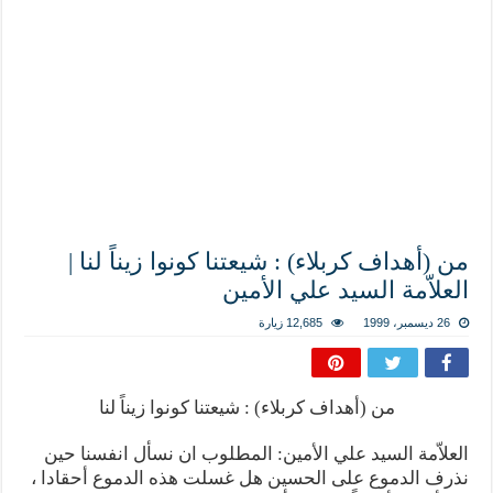
المذاهب ليست قدرًا لا يمكن تجاوزه
ليست المنفعة تأتي من إسلامية النّظام كما لا تأتي المضرة من مسيحية النظام
المتهاون بوطنه متهاون بدينه حتماً
نسج العلاقة مع الآخر تكون من خلال منظومة القيم و المبادئ الانسانية التي تجعل الن
من (أهداف كربلاء) : شيعتنا كونوا زيناً لنا |
العلاّمة السيد علي الأمين
26 ديسمبر، 1999
12,685 زيارة
من (أهداف كربلاء) : شيعتنا كونوا زيناً لنا
العلاّمة السيد علي الأمين: المطلوب ان نسأل انفسنا حين
نذرف الدموع على الحسين هل غسلت هذه الدموع أحقادا ،