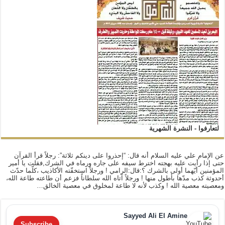
لتعارفوا - النشرة الشهرية
عن الإمام علي عليه السلام أنه قال: “إحذروا على دينكم ثلاثة”: رجلاً قرأ القرآن
حتى إذا رأيت عليه بهجته اخترط سيفه على جاره ورماه في الشرك,فقلت يا أمير
المؤمنين أيّهما أولى بالشرك ؟:قال:الرامي ! ورجلاً استخفّته الأكاذيب ،كلّما حدّث
أحدوثة كذب مدّها بأطول منها ! ورجلاً آتاه الله سلطاناً فزعم أن طاعته طاعة الله،
ومعصيته معصية الله ! وكذب لأنه لا طاعة لمخلوق في معصية الخالق…
Sayyed Ali El Amine
Subscribe