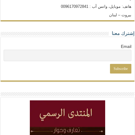
هاتف: موبايل، واتس آب : 0096170972841
بيروت – لبنان
إشترك معنا
Email