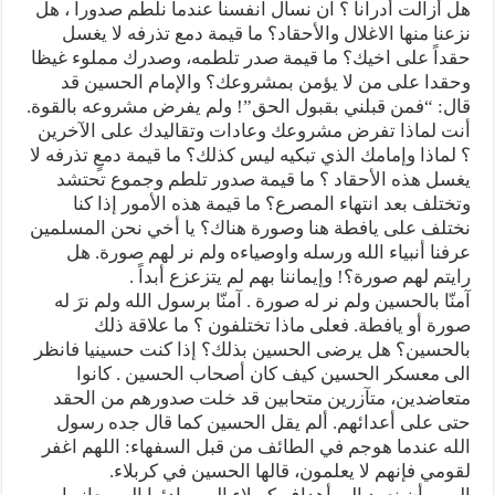
هل أزالت أدراناً ؟ ان نسأل انفسنا عندما نلطم صدورا ، هل
نزعنا منها الاغلال والأحقاد؟ ما قيمة دمع تذرفه لا يغسل
حقداً على اخيك؟ ما قيمة صدر تلطمه، وصدرك مملوء غيظا
وحقدا على من لا يؤمن بمشروعك؟ والإمام الحسين قد
قال: “فمن قبلني بقبول الحق”! ولم يفرض مشروعه بالقوة.
أنت لماذا تفرض مشروعك وعادات وتقاليدك على الآخرين
؟ لماذا وإمامك الذي تبكيه ليس كذلك؟ ما قيمة دمعٍ تذرفه لا
يغسل هذه الأحقاد ؟ ما قيمة صدور تلطم وجموع تحتشد
وتختلف بعد انتهاء المصرع؟ ما قيمة هذه الأمور إذا كنا
نختلف على يافطة هنا وصورة هناك؟ يا أخي نحن المسلمين
عرفنا أنبياء الله ورسله واوصياءه ولم نر لهم صورة. هل
رايتم لهم صورة؟! وإيماننا بهم لم يتزعزع أبداً .
آمنّا بالحسين ولم نر له صورة . آمنّا برسول الله ولم نرَ له
صورة أو يافطة. فعلى ماذا تختلفون ؟ ما علاقة ذلك
بالحسين؟ هل يرضى الحسين بذلك؟ إذا كنت حسينيا فانظر
الى معسكر الحسين كيف كان أصحاب الحسين . كانوا
متعاضدين، متآزرين متحابين قد خلت صدورهم من الحقد
حتى على أعدائهم. ألم يقل الحسين كما قال جده رسول
الله عندما هوجم في الطائف من قبل السفهاء: اللهم اغفر
لقومي فإنهم لا يعلمون، قالها الحسين في كربلاء.