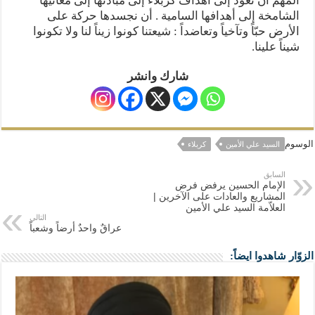
المهم أن نعود إلى أهداف كربلاء إلى مبادئها إلى معانيها
الشامخة إلى أهدافها السامية . أن نجسدها حركة على
الأرض حبّاً وتآخياً وتعاضداً : شيعتنا كونوا زيناً لنا ولا تكونوا
شيناً علينا.
شارك وانشر
الوسوم
السيد علي الأمين
كربلاء
السابق
الإمام الحسين يرفض فرض
المشاريع والعادات على الآخرين |
العلاّمة السيد علي الأمين
التالي
عراقٌ واحدٌ أرضاً وشعباً
الزوّار شاهدوا ايضاً: