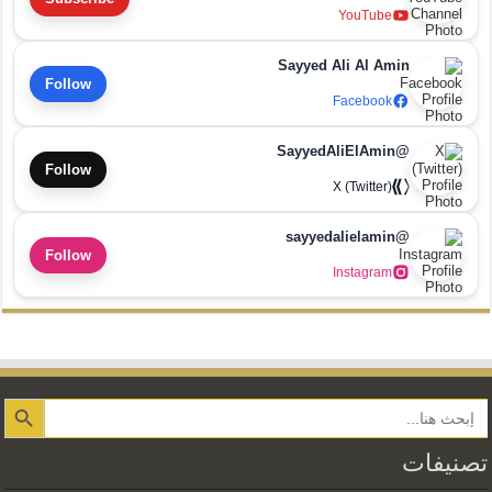
YouTube
Sayyed Ali Al Amin
Follow
Facebook
@SayyedAliElAmin
Follow
X (Twitter)
@sayyedalielamin
Follow
Instagram
Search Button
تصنيفات