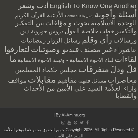
أدب وشعر
English
To Know One Another
أسئلة وأجوبة
الأدعية
القرآن الكريم
إتصل بنا Contact us
الوحدة الاسلامية
بحوث و مؤلفات
بين التفكير
والتكفير
خلاصة القول
دين
خطب
دروس حوزوية
رأي وقلم
ورسالات
رسائل الزوار
رمضانيات
فيديو وصوتيات
لتعارفوا
غير مصنف
عاشوراء
ما
لقاءات
لقاء الاخوة الانسانية - وثيقة الاخوة الانسانية
متفرقات
قلّ ودلّ
مجلس حكماء المسلمين
مقابلات
محاضرات
مفاهيم
مواقف
مسائل فقهية
وآراء العلاّمة السيد علي الأمين من الأحداث
والقضايا
|
By
Al-Amine.org
© Copyright 2026, All Rights Reserved جميع الحقوق محفوظة لموقع العلاّمة
السيد علي الأمين