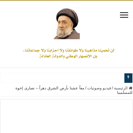
www.alamine.net
الرئيسية
/
فيديو وصوتيات
/
معاً عشنا بأرض الشرق دهراً – نصارى إخوة
للمسلمينا
مواقف وآراء العلاّمة السيد علي الأمين من الأحداث والقضايا - اضغط للاطلاع
إذا كان التسنن هو الإيمان بسنة رسول الله ( صلى الله عليه وآله) فكلّ المسلمين سن
علاقات المذاهب والأديان لا يجوز أن تكون على حساب الأوطان
لن تحمينا مذاهبنا ولا طوائفنا ولا أحزابنا ولا جماعاتنا، بل الإنصهار الوطني والدولة العا