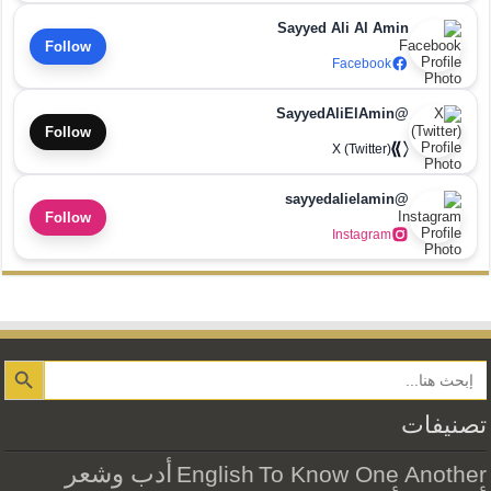
Sayyed Ali Al Amin
Follow
Facebook
@SayyedAliElAmin
Follow
X (Twitter)
@sayyedalielamin
Follow
Instagram
Search Button
تصنيفات
أدب وشعر
English
To Know One Another