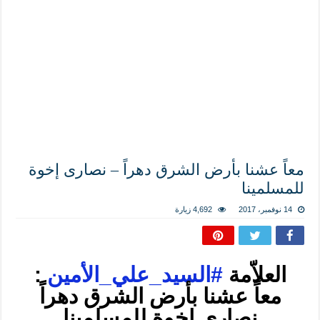
المذاهب ليست قدرًا لا يمكن تجاوزه
ليست المنفعة تأتي من إسلامية النّظام كما لا تأتي المضرة من مسيحية النظام
المتهاون بوطنه متهاون بدينه حتماً
نسج العلاقة مع الآخر تكون من خلال منظومة القيم و المبادئ الانسانية التي تجعل الن
معاً عشنا بأرض الشرق دهراً – نصارى إخوة
للمسلمينا
14 نوفمبر، 2017
4,692 زيارة
العلاّمة
#
السيد_علي_الأمين
:
معاً عشنا بأرض الشرق دهراً
نصارى إخوة للمسلمينا