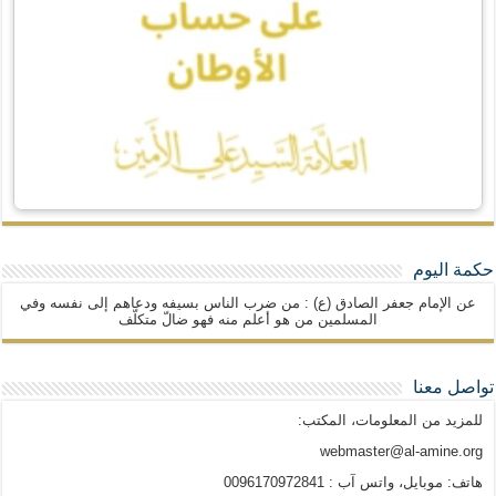
حكمة اليوم
عن الإمام جعفر الصادق (ع) : من ضرب الناس بسيفه ودعاهم إلى نفسه وفي
المسلمين من هو أعلم منه فهو ضالّ متكلّف
تواصل معنا
للمزيد من المعلومات، المكتب:
webmaster@al-amine.org
هاتف: موبايل، واتس آب : 0096170972841