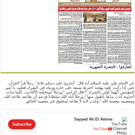
لتعارفوا - النشرة الشهرية
عن الإمام علي عليه السلام أنه قال: “إحذروا على دينكم ثلاثة”: رجلاً قرأ القرآن
حتى إذا رأيت عليه بهجته اخترط سيفه على جاره ورماه في الشرك,فقلت يا أمير
المؤمنين أيّهما أولى بالشرك ؟:قال:الرامي ! ورجلاً استخفّته الأكاذيب ،كلّما حدّث
أحدوثة كذب مدّها بأطول منها ! ورجلاً آتاه الله سلطاناً فزعم أن طاعته طاعة الله،
ومعصيته معصية الله ! وكذب لأنه لا طاعة لمخلوق في معصية الخالق…
Sayyed Ali El Amine
Subscribe
YouTube