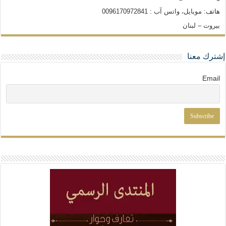
هاتف: موبايل، واتس آب : 0096170972841
بيروت – لبنان
إشترك معنا
Email