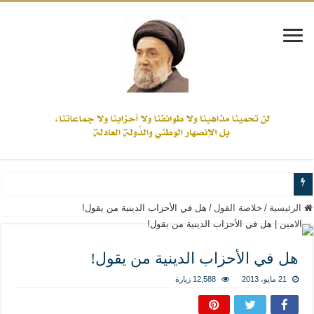
www.alamine.net
الرئيسية
/
خلاصة القول
/
هل في الأحزاب الدينية من يقول!
مواقف وآراء العلاّمة السيد علي الأمين من الأحداث والقضايا - اضغط للاطلاع
إذا كان التسنن هو الإيمان بسنة رسول الله ( صلى الله عليه وآله) فكلّ المسلمين سن
هل في الأحزاب الدينية من يقول!
علاقات المذاهب والأديان لا يجوز أن تكون على حساب الأوطان
21 مايو، 2013
12,588 زيارة
لن تحمينا مذاهبنا ولا طوائفنا ولا أحزابنا ولا جماعاتنا، بل الإنصهار الوطني والدولة العا