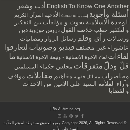
أدب وشعر
English
To Know One Another
أسئلة وأجوبة
الأدعية
القرآن الكريم
إتصل بنا Contact us
الوحدة الاسلامية
بحوث و مؤلفات
بين التفكير
والتكفير
خلاصة القول
دين
خطب
دروس حوزوية
رأي وقلم
ورسالات
رسائل الزوار
رمضانيات
فيديو وصوتيات
لتعارفوا
غير مصنف
عاشوراء
ما
لقاءات
لقاء الاخوة الانسانية - وثيقة الاخوة الانسانية
متفرقات
قلّ ودلّ
مجلس حكماء المسلمين
مقابلات
محاضرات
مفاهيم
مواقف
مسائل فقهية
وآراء العلاّمة السيد علي الأمين من الأحداث
والقضايا
|
By
Al-Amine.org
© Copyright 2026, All Rights Reserved جميع الحقوق محفوظة لموقع العلاّمة
السيد علي الأمين