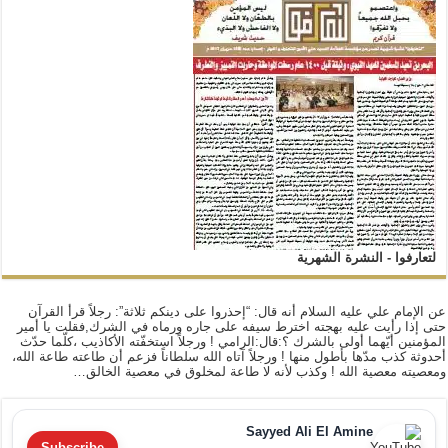
لتعارفوا - النشرة الشهرية
عن الإمام علي عليه السلام أنه قال: “إحذروا على دينكم ثلاثة”: رجلاً قرأ القرآن
حتى إذا رأيت عليه بهجته اخترط سيفه على جاره ورماه في الشرك,فقلت يا أمير
المؤمنين أيّهما أولى بالشرك ؟:قال:الرامي ! ورجلاً استخفّته الأكاذيب ،كلّما حدّث
أحدوثة كذب مدّها بأطول منها ! ورجلاً آتاه الله سلطاناً فزعم أن طاعته طاعة الله،
ومعصيته معصية الله ! وكذب لأنه لا طاعة لمخلوق في معصية الخالق…
Sayyed Ali El Amine
Subscribe