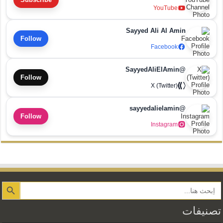
YouTube
Sayyed Ali Al Amin
Follow
Facebook
@SayyedAliElAmin
Follow
X (Twitter)
@sayyedalielamin
Follow
Instagram
Search Button
تصنيفات