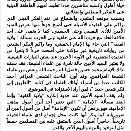
حياة أطول وكسبه مناصرين جددا تغلبت لديهم العاطفة الدينية
على التفكير المنطقي والعقلاني.
وبسبب موقفه المتجرد والشجاع في نقد الفكر الديني الذي
تراكم على العقيدة الأصيلة حتى أصبح جزءاً منها تعرض السيد
الأمين للأذى النفسي وحتى الجسدي، كما لا يخفى على أحد
خلافه الحاد مع حزب الله على خلفية تبني الحزب مسألة ” ولاية
الفقيه” التي جاء بها الإمام الخميني، وما راكم الفكر الشيعي
من روايات تاريخية غير مؤكدة حتى أضحت جزءاً لا يتجزأ من
العقيدة الجعفرية في الآونة الأخيرة عند بعض التيارات الشيعية.
ولا يعتبر السيد الأمين حالة نادرة بين علماء الشيعة، فقد سبقه
لذلك الإمام محمد حسين فضل الله رحمه الله وبعض من علماء
الشيعة العراقيين. وقد أورد الباحث الشيعي العراقي أحمد
الكاتب عددا من أسماء أولئك العلماء في كتابه: “الطريق إلى
فكر شيعي جديد “، لمن أراد الاستزادة في الموضوع.
ولم يقف السيد الأمين عند حدود إنكاره “ولاية الفقيه” وإنما
انتقد مسألة “الإمامة ” التي تعتبر أحد أبرز أصول مذهب
الإمامية، فهو يرفض أن تكون “الإمامة” أصل من أصول الدين أو
ضرورياته كما ينكر أنها كانت محل إجماع لدى علماء الشيعة
تاريخياً، حاصراً أصول الدين بالمتفق عليه بين المسلمين جميعاً
مثل التوحيد والنبوة واليوم الآخر والقدر.