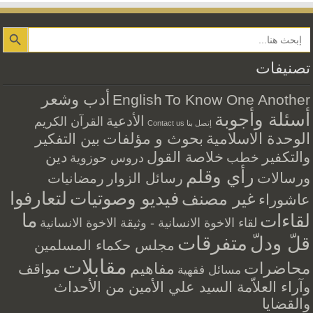
Search Button
تصنيفات
أدب وشعر
English
To Know One Another
أسئلة وأجوبة
الأدعية
القرآن الكريم
إتصل بنا Contact us
الوحدة الاسلامية
بحوث و مؤلفات
بين التفكير
والتكفير
خلاصة القول
دين
خطب
دروس حوزوية
رأي وقلم
ورسالات
رسائل الزوار
رمضانيات
فيديو وصوتيات
لتعارفوا
غير مصنف
عاشوراء
ما
لقاءات
لقاء الاخوة الانسانية - وثيقة الاخوة الانسانية
متفرقات
قلّ ودلّ
مجلس حكماء المسلمين
مقابلات
محاضرات
مفاهيم
مواقف
مسائل فقهية
وآراء العلاّمة السيد علي الأمين من الأحداث
والقضايا