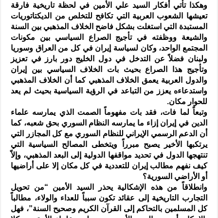
وهكذا تأتي أفكار السيد علي الأمين في لحظة تاريخية فارقة
تعيشها الشعوب العربية التي تكافح للتخلص من الديكتاتوريات
المستبدة التي استغلت بشكل فاضح الخلاف المذهبي بين السنة
والشيعة ووظفته في تأجيج الصراع السياسي بين مكونات
المجتمع الواحد، وكان لسياسة إيران في كل من العراق وسوريا
ولبنان فضلاً عن التدخل في دول الخليج دور بارز في تعزيز
وتأجيج هذا الصراع بحيث بات الخلاف السياسي بين إيران
والدول العربية يعمق الخلاف المذهبي كما أن الخلاف المذهبي
واستدعاءه يعزز من التباعد في الرؤية السياسية بحيث لم يعد
للحوار مكان.
وتبعاً لما فات، فقد بات مفهوماً الصمت الذي يمارسه علماء
الدين في إيران إزاء ما يمارسه النظام السوري بحق شعبه، كما
أن الدعم الرسمي الإيراني للنظام السوري مع كل المجازر التي
يرتكبها الأخير يصبح مبرراً ويتخطى المصالح السياسية التي
تنتهجها الدول في تحديد مواقفها الدولية إلى البعد المذهبي، وإلاّ
كيف نفهم مطالب إيران للتعددية في كل مكان إلا على أراضيها
أو الأراضي السورية؟
وانطلاقاً من هذه الإشكالية يحذر السيد الأمين “من تحويل
التجارب التاريخية إلى عقائد تكون سبباً للعداء والولاء، مطالباً
كل المسلمين بالتحاكم إلى القرآن الكريم وصحيح السنة”، فهل