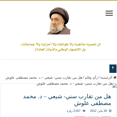
www.alamine.net
الرئيسية
/
رأي وقلم
/
هل من تقارب سني- شيعي – د. محمد مصطفى علوش
مواقف وآراء العلاّمة السيد علي الأمين من الأحداث والقضايا - اضغط للاطلاع
إذا كان التسنن هو الإيمان بسنة رسول الله ( صلى الله عليه وآله) فكلّ المسلمين سن
هل من تقارب سني- شيعي – د. محمد
مصطفى علوش
علاقات المذاهب والأديان لا يجوز أن تكون على حساب الأوطان
لن تحمينا مذاهبنا ولا طوائفنا ولا أحزابنا ولا جماعاتنا، بل الإنصهار الوطني والدولة العا
28 يناير، 2012
3,557 زيارة