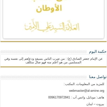
حكمة اليوم
عن الإمام جعفر الصادق (ع) : من ضرب الناس بسيفه ودعاهم إلى نفسه وفي
المسلمين من هو أعلم منه فهو ضالّ متكلّف
تواصل معنا
للمزيد من المعلومات، المكتب:
webmaster@al-amine.org
هاتف: موبايل، واتس آب : 0096170972841
بيروت – لبنان