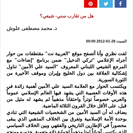
المذاهب ليست قدرًا لا يمكن تجاوزه
ليست المنفعة تأتي من إسلامية النّظام كما لا تأتي المضرة من مسيحية النظام
هل من تقارب سني- شيعي؟
المتهاون بوطنه متهاون بدينه حتماً
د. محمد مصطفى علوش
نسج العلاقة مع الآخر تكون من خلال منظومة القيم و المبادئ الانسانية التي تجعل الن
السبت 28-01-2012 00:00
لفت نظري وأنا أتصفح موقع “العربية نت” مقتطفات من حوار
أجراه الإعلامي “تركي الدخيل” ضمن برنامج “إضاءات” مع
المرجع الشيعي اللبناني المعروف “السيد علي الأمين” تناول
إشكالية العلاقة بين دول الخليج وإيران وموقف الأخيرة من
الثورة السورية.
ويكتسب الحوار مع العلامة السيد علي الأمين أهمية زائدة في
هذه الأوقات العصيبة التي يشهد فيها العالم الإسلامي عموماً
والعربي خصوصاً توتراً واحتقاناً مذهبياً لم يشهد له مثيل من
قبل، على الأقل خلال القرون الثلاثة الماضية.
يضاف له أن السيد الأمين من الشخصيات الشيعية التي تنادي
بوحدة الأمة الإسلامية وتفرق بين الخلاف المذهبي الذي يبقى
محصوراً في الإطارين التاريخي والفقهي وبين الخلاف السياسي
الذي يكتسي أحياناً لونا مذهبياً لحماية ذاته وتعميق جذوره ومنحه