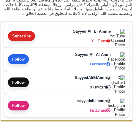
حتى إذا رأيت عليه بهجته اخترط سيفه على جاره ورماه في الشرك,فقلت يا أمير
المؤمنين أيّهما أولى بالشرك ؟:قال:الرامي ! ورجلاً استخفّته الأكاذيب ،كلّما حدّث
أحدوثة كذب مدّها بأطول منها ! ورجلاً آتاه الله سلطاناً فزعم أن طاعته طاعة الله،
ومعصيته معصية الله ! وكذب لأنه لا طاعة لمخلوق في معصية الخالق…
Sayyed Ali El Amine
Subscribe
YouTube
Sayyed Ali Al Amin
Follow
Facebook
@SayyedAliElAmin
Follow
X (Twitter)
@sayyedalielamin
Follow
Instagram