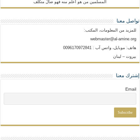
المسلمين من هو أعلم منه فهو ضالّ متكلّف
تواصل معنا
للمزيد من المعلومات، المكتب:
webmaster@al-amine.org
هاتف: موبايل، واتس آب : 0096170972841
بيروت – لبنان
إشترك معنا
Email