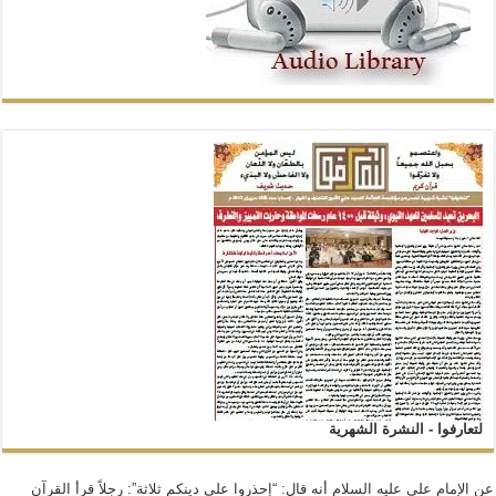
لتعارفوا - النشرة الشهرية
عن الإمام علي عليه السلام أنه قال: “إحذروا على دينكم ثلاثة”: رجلاً قرأ القرآن