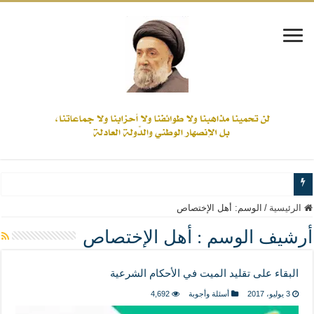
www.alamine.net
الرئيسية
/
الوسم:
أهل الإختصاص
مواقف وآراء العلاّمة السيد علي الأمين من الأحداث والقضايا - اضغط للاطلاع
أرشيف الوسم :
أهل الإختصاص
إذا كان التسنن هو الإيمان بسنة رسول الله ( صلى الله عليه وآله) فكلّ المسلمين سنّ
البقاء على تقليد الميت في الأحكام الشرعية
علاقات المذاهب والأديان لا يجوز أن تكون على حساب الأوطان
3 يوليو، 2017
أسئلة وأجوبة
4,692
لن تحمينا مذاهبنا ولا طوائفنا ولا أحزابنا ولا جماعاتنا، بل الإنصهار الوطني والدولة العاد