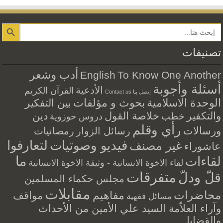
Search Button
تصنيفات
أدب وشعر
English
To Know One Another
أسئلة وأجوبة
الأدعية
القرآن الكريم
إتصل بنا Contact us
الوحدة الاسلامية
بحوث و مؤلفات
بين التفكير
والتكفير
خلاصة القول
دين
خطب
دروس حوزوية
رأي وقلم
ورسالات
رسائل الزوار
رمضانيات
فيديو وصوتيات
لتعارفوا
غير مصنف
عاشوراء
ما
لقاءات
لقاء الاخوة الانسانية - وثيقة الاخوة الانسانية
متفرقات
قلّ ودلّ
مجلس حكماء المسلمين
مقابلات
محاضرات
مفاهيم
مواقف
مسائل فقهية
وآراء العلاّمة السيد علي الأمين من الأحداث
والقضايا