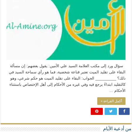
المذاهب ليست قدرًا لا يمكن تجاوزه
ليست المنفعة تأتي من إسلامية النّظام كما لا تأتي المضرة من مسيحية النظام
المتهاون بوطنه متهاون بدينه حتماً
نسج العلاقة مع الآخر تكون من خلال منظومة القيم و المبادئ الانسانية التي تجعل الن
سؤال ورد إلى مكتب العلامة السيد علي الأمين: يقول بعضهم: إن مسألة
البقاء على تقليد الميت تعتبر قناعة شخصية، فما هو رأي سماحة السيد في
ذلك؟ __________ الجواب: البقاء على تقليد الميت هو حكم شرعي، وهو
كالتقليد ابتداءً يرجع فيه وفي غيره من الأحكام إلى أهل الإختصاص باستثناء
الأحكام …
أكمل القراءة »
من أدعية الأيام