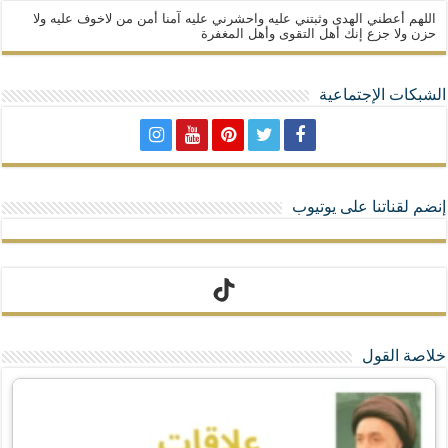
اللهم أعطني الهدى وثبتني عليه واحشرني عليه آمنا أمن من لاخوف عليه ولا
حزن ولا جزع إنك أهل التقوى وأهل المغفرة
الشبكات الإجتماعية
إنضم لقناتنا على يوتيوب
تيك توك
خلاصة القول