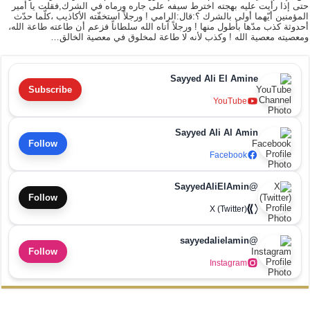
حتى إذا رأيت عليه بهجته اخترط سيفه على جاره ورماه في الشرك,فقلت يا أمير
المؤمنين أيّهما أولى بالشرك ؟:قال:الرامي ! ورجلاً استخفّته الأكاذيب ،كلّما حدّث
أحدوثة كذب مدّها بأطول منها ! ورجلاً آتاه الله سلطاناً فزعم أن طاعته طاعة الله،
ومعصيته معصية الله ! وكذب لأنه لا طاعة لمخلوق في معصية الخالق…
Sayyed Ali El Amine
Subscribe
YouTube
Sayyed Ali Al Amin
Follow
Facebook
@SayyedAliElAmin
Follow
X (Twitter)
@sayyedalielamin
Follow
Instagram