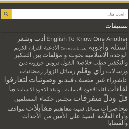
Search Button
تصنيفات
أدب وشعر
English
To Know One Another
أسئلة وأجوبة
الأدعية
القرآن الكريم
إتصل بنا Contact us
الوحدة الاسلامية
بحوث و مؤلفات
بين التفكير
والتكفير
خلاصة القول
دين
خطب
دروس حوزوية
رأي وقلم
ورسالات
رسائل الزوار
رمضانيات
فيديو وصوتيات
لتعارفوا
غير مصنف
عاشوراء
ما
لقاءات
لقاء الاخوة الانسانية - وثيقة الاخوة الانسانية
متفرقات
قلّ ودلّ
مجلس حكماء المسلمين
مقابلات
محاضرات
مفاهيم
مواقف
مسائل فقهية
وآراء العلاّمة السيد علي الأمين من الأحداث
والقضايا