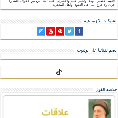
اللهم أعطني الهدى وثبتني عليه واحشرني عليه آمنا أمن من لاخوف عليه ولا
حزن ولا جزع إنك أهل التقوى وأهل المغفرة
الشبكات الإجتماعية
إنضم لقناتنا على يوتيوب
تيك توك
خلاصة القول