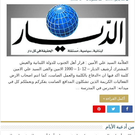
المذاهب ليست قدرًا لا يمكن تجاوزه
ليست المنفعة تأتي من إسلامية النّظام كما لا تأتي المضرة من مسيحية النظام
المتهاون بوطنه متهاون بدينه حتماً
نسج العلاقة مع الآخر تكون من خلال منظومة القيم و المبادئ الانسانية التي تجعل الن
العلاّمة السيد علي الأمين : قرار أهل الجنوب للدولة اللبنانية والعيش
المشترك أرشيف الديار – 12 -1 – 1990 الامين والقى السيد علي الامين
كلمة اكد فيها ان »الدفاع بالكلمة والعمل الصامت، كما انتم اصحاب الارض
الفعاليات الكريمة الذين تشكلون المدافع الصامت بفكركم وبعملكم كل في
ميدانه: المدرس في المدرسة …
أكمل القراءة »
من أدعية الأيام