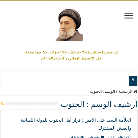
www.alamine.net
الرئيسية
/
الوسم:
الجنوب
مواقف وآراء العلاّمة السيد علي الأمين من الأحداث والقضايا - اضغط للاطلاع
أرشيف الوسم :
الجنوب
إذا كان التسنن هو الإيمان بسنة رسول الله ( صلى الله عليه وآله) فكلّ المسلمين سنّ
العلاّمة السيد علي الأمين : قرار أهل الجنوب للدولة اللبنانية
علاقات المذاهب والأديان لا يجوز أن تكون على حساب الأوطان
والعيش المشترك
لن تحمينا مذاهبنا ولا طوائفنا ولا أحزابنا ولا جماعاتنا، بل الإنصهار الوطني والدولة العاد
12 يناير، 1990
متفرقات
4,692