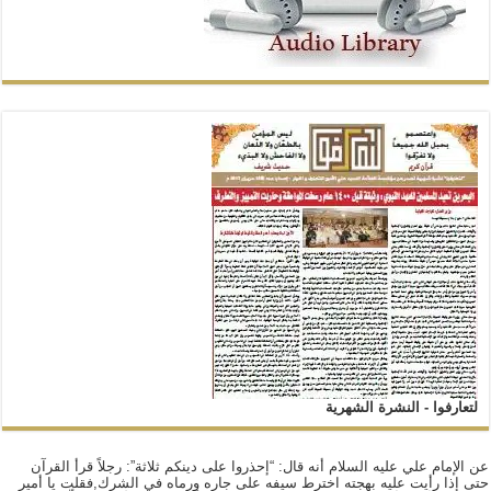
لتعارفوا - النشرة الشهرية
عن الإمام علي عليه السلام أنه قال: “إحذروا على دينكم ثلاثة”: رجلاً قرأ القرآن
حتى إذا رأيت عليه بهجته اخترط سيفه على جاره ورماه في الشرك,فقلت يا أمير