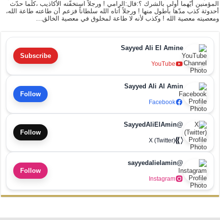
المؤمنين أيّهما أولى بالشرك ؟:قال:الرامي ! ورجلاً استخفّته الأكاذيب ،كلّما حدّث
أحدوثة كذب مدّها بأطول منها ! ورجلاً آتاه الله سلطاناً فزعم أن طاعته طاعة الله،
ومعصيته معصية الله ! وكذب لأنه لا طاعة لمخلوق في معصية الخالق…
Sayyed Ali El Amine
Subscribe
YouTube
Sayyed Ali Al Amin
Follow
Facebook
@SayyedAliElAmin
Follow
X (Twitter)
@sayyedalielamin
Follow
Instagram