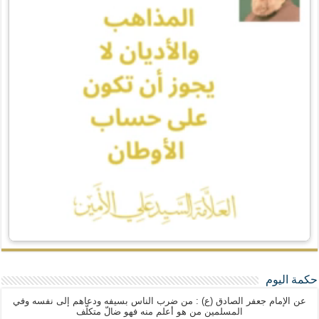
حكمة اليوم
عن الإمام جعفر الصادق (ع) : من ضرب الناس بسيفه ودعاهم إلى نفسه وفي
المسلمين من هو أعلم منه فهو ضالّ متكلّف