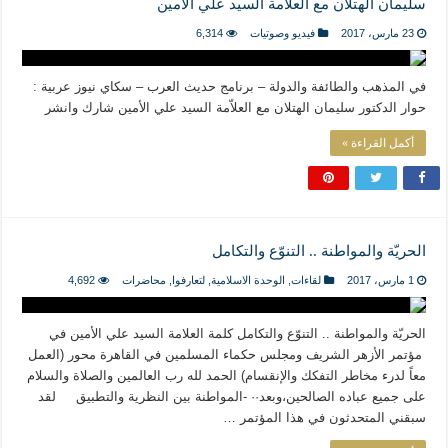
سليمان الهتلان مع العلاّمة السيد علي الأمين
23 مارس، 2017
فيديو وصوتيات
6,314
في المذهب والطائفة والدولة‎ – برنامج حديث العرب – سكاي نيوز عربية :
حوار الدكتور سليمان الهتلان مع العلاّمة السيد علي الأمين شارك وانشر
أكمل القراءة »
الحريّة والمواطنة .. التنوّع والتكامل
1 مارس، 2017
لقاءات
,
الوحدة الاسلامية
,
لتعارفوا
,
محاضرات
4,692
الحريّة والمواطنة .. التنوّع والتكامل كلمة العلامة السيد علي الأمين في
مؤتمر الأزهر الشريف ومجلس حكماء المسلمين في القاهرة محور (العمل
معاً لدرء مخاطر التفكك والإنقسام) الحمد لله رب العالمين والصلاة والسلام
على جميع عباده الصالحين،وبعد·· -المواطنة بين النظرية والتطبيق لقد
سبقني المتحدثون في هذا المؤتمر …