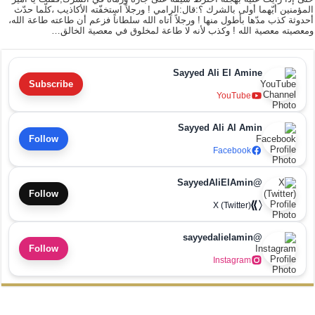
المؤمنين أيّهما أولى بالشرك ؟:قال:الرامي ! ورجلاً استخفّته الأكاذيب ،كلّما حدّث
أحدوثة كذب مدّها بأطول منها ! ورجلاً آتاه الله سلطاناً فزعم أن طاعته طاعة الله،
ومعصيته معصية الله ! وكذب لأنه لا طاعة لمخلوق في معصية الخالق…
Sayyed Ali El Amine
Subscribe
YouTube
Sayyed Ali Al Amin
Follow
Facebook
@SayyedAliElAmin
Follow
X (Twitter)
@sayyedalielamin
Follow
Instagram