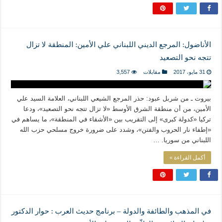
الأناضول: المرجع الديني اللبناني علي الأمين: المنطقة لا تزال
تتجه نحو التصعيد
31 مايو، 2017
مقابلات
3,557
بيروت ـ من شربل عبود: حذر المرجع الشيعي اللبناني، العلامة السيد علي
الأمين، من أن منطقة الشرق الأوسط «لا تزال تتجه نحو التصعيد»، ودعا
تركيا «كدولة كبرى» إلى التقريب بين «الأشقاء في المنطقة»، ما يساهم في
«إطفاء نار الحروب والفتن»، وشدد على ضرورة خروج مسلحي حزب الله
اللبناني من سوريا. …
أكمل القراءة »
في المذهب والطائفة والدولة‎ – برنامج حديث العرب : حوار الدكتور