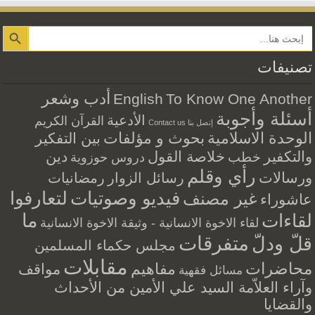
Search Button
تصنيفات
أدب وشعر
English
To Know One Another
أسئلة وأجوبة
الأدعية
القرآن الكريم
إتصل بنا Contact us
الوحدة الاسلامية
بحوث و مؤلفات
بين التفكير
والتكفير
خلاصة القول
دين
خطب
دروس حوزوية
رأي وقلم
ورسالات
رسائل الزوار
رمضانيات
فيديو وصوتيات
لتعارفوا
غير مصنف
عاشوراء
ما
لقاءات
لقاء الاخوة الانسانية - وثيقة الاخوة الانسانية
متفرقات
قلّ ودلّ
مجلس حكماء المسلمين
مقابلات
محاضرات
مفاهيم
مواقف
مسائل فقهية
وآراء العلاّمة السيد علي الأمين من الأحداث
والقضايا