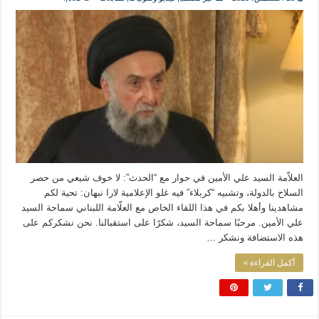
المذاهب ليست قدرًا لا يمكن تجاوزه
ليست المنفعة تأتي من إسلامية النّظام كما لا تأتي المضرة من مسيحية النظام
المتهاون بوطنه متهاون بدينه حتماً
نسج العلاقة مع الآخر تكون من خلال منظومة القيم و المبادئ الانسانية التي تجعل الن
العلاّمة السيد علي الأمين في حوار مع “الحدث”: لا خوف شيعي من حصر
السلاح بالدولة، وتشبيه “كربلاء” فيه غلو الإعلامية لارا نبهان: تحية لكم
مشاهدينا وأهلا بكم في هذا اللقاء الخاص مع العلّامة اللبناني سماحة السيد
علي الأمين. مرحبًا سماحة السيد، شكرًا على استقبالنا. نحن نشكركم على
هذه الاستضافة ونشكر …
أكمل القراءة »