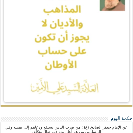
حكمة اليوم
عن الإمام جعفر الصادق (ع) : من ضرب الناس بسيفه ودعاهم إلى نفسه وفي
المسلمين من هو أعلم منه فهو ضالّ متكلّف