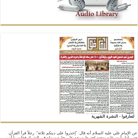
لتعارفوا - النشرة الشهرية
عن الإمام علي عليه السلام أنه قال: “إحذروا على دينكم ثلاثة”: رجلاً قرأ القرآن
حتى إذا رأيت عليه بهجته اخترط سيفه على جاره ورماه في الشرك,فقلت يا أمير