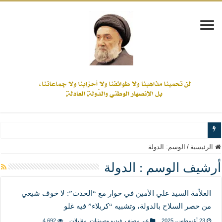
www.alamine.net
الرئيسية
/
الوسم:
الدولة
مواقف وآراء العلاّمة السيد علي الأمين من الأحداث والقضايا - اضغط للاطلاع
أرشيف الوسم :
الدولة
إذا كان التسنن هو الإيمان بسنة رسول الله ( صلى الله عليه وآله) فكلّ المسلمين سنّ
العلاّمة السيد علي الأمين في حوار مع “الحدث”: لا خوف شيعي
علاقات المذاهب والأديان لا يجوز أن تكون على حساب الأوطان
من حصر السلاح بالدولة، وتشبيه “كربلاء” فيه غلو
لن تحمينا مذاهبنا ولا طوائفنا ولا أحزابنا ولا جماعاتنا، بل الإنصهار الوطني والدولة العاد
23 أغسطس، 2025
غير مصنف
,
فيديو وصوتيات
,
مقابلات
4,692