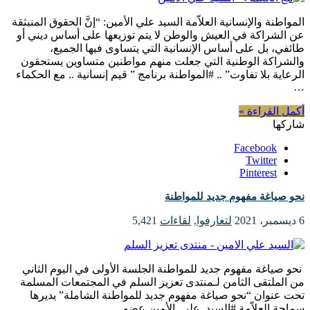
المواطنة والإنسانية العلاّمة السيد علي الأمين: “إنَّ الحقوق المنبثقة
عن الشراكة في العيش والوطن لا يتم توزيعها على أساس ديني أو
طائفي، بل على أساس الإنسانية التي يتساوى فيها الجميع،
والشراكة الوطنية التي جعلت منهم مواطنين متساوين يستحقون
الرعاية بلا تفاوت” .. #المواطنة برنامج ” قيم إنسانية .. مع الحكماء
…
أكمل القراءة »
شاركها
Facebook
Twitter
Pinterest
نحو صياغة مفهوم جديد للمواطنة
6 ديسمبر، 2021
لتعارفوا
,
لقاءات
5,421
نحو صياغة مفهوم جديد للمواطنة الجلسة الأولى في اليوم الثاني
من الملتقى الثامن لـمنتدى تعزيز السلم في المجتمعات المسلمة
تحت عنوان “نحو صياغة مفهوم جديد للمواطنة الشاملة” يديرها
سماحة العلاّمة #السيد_علي_الأمين عضو