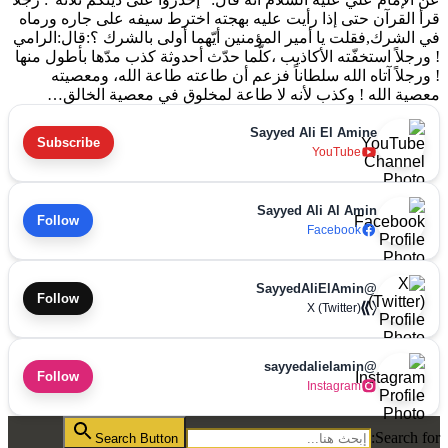
قرأ القرآن حتى إذا رأيت عليه بهجته اخترط سيفه على جاره ورماه
في الشرك,فقلت يا أمير المؤمنين أيّهما أولى بالشرك ؟:قال:الرامي
! ورجلاً استخفّته الأكاذيب ،كلّما حدّث أحدوثة كذب مدّها بأطول منها
! ورجلاً آتاه الله سلطاناً فزعم أن طاعته طاعة الله، ومعصيته
معصية الله ! وكذب لأنه لا طاعة لمخلوق في معصية الخالق…
Sayyed Ali El Amine
Subscribe
YouTube
Sayyed Ali Al Amin
Follow
Facebook
@SayyedAliElAmin
Follow
X (Twitter)
@sayyedalielamin
Follow
Instagram
Search for:
Search Button