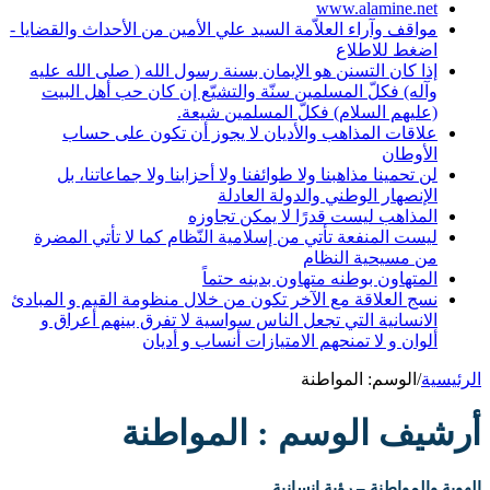
www.alamine.net
مواقف وآراء العلاّمة السيد علي الأمين من الأحداث والقضايا -
اضغط للاطلاع
إذا كان التسنن هو الإيمان بسنة رسول الله ( صلى الله عليه
وآله) فكلّ المسلمين سنّة والتشيّع إن كان حب أهل البيت
(عليهم السلام) فكلّ المسلمين شيعة.
علاقات المذاهب والأديان لا يجوز أن تكون على حساب
الأوطان
لن تحمينا مذاهبنا ولا طوائفنا ولا أحزابنا ولا جماعاتنا، بل
الإنصهار الوطني والدولة العادلة
المذاهب ليست قدرًا لا يمكن تجاوزه
ليست المنفعة تأتي من إسلامية النّظام كما لا تأتي المضرة
من مسيحية النظام
المتهاون بوطنه متهاون بدينه حتماً
نسج العلاقة مع الآخر تكون من خلال منظومة القيم و المبادئ
الانسانية التي تجعل الناس سواسية لا تفرق بينهم أعراق و
ألوان و لا تمنحهم الامتيازات أنساب و أديان
الرئيسية
/
الوسم:
المواطنة
أرشيف الوسم :
المواطنة
الهوية والمواطنة – رؤية إنسانية