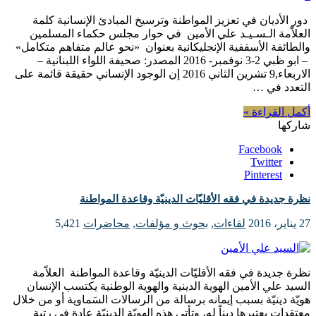
دور الأديان في تعزيز المواطنة وترسيخ المبادئ الإنسانية كلمة
العلاّمة الـسـيـد علي الأمين ‎في حوار مجلس حكماء المسلمين
والطائفة الأسقفية الإنجليكانية بعنوان ‎ «نحو عالم متفاهم متكامل»
– ابو ظبي 2-3 نوفمبر- 2016 المصدر: صحيفة اللواء اللبنانية –
الاربعاء,9 تشرين الثاني 2016 ‎إن الوجود الإنساني حقيقة قائمة على
التعدد في …
أكمل القراءة »
شاركها
Facebook
Twitter
Pinterest
نظرة جديدة في فقه الأقليّات الدينيّة وقاعدة المواطنة
27 يناير، 2016
لقاءات
,
بحوث و مؤلفات
,
محاضرات
5,421
نظرة جديدة في فقه الأقليّات الدينيّة وقاعدة المواطنة العلاّمة
السيد علي الأمين الهوية الدينية والهوية الوطنية يكتسب الإنسان
هويّة دينيّة بسبب إيمانه برسالة من الرسالات السَماوية أو من خلال
معتقدات يعتبرها ديناً له، وتأتي هذه الهويّة الدينيّة عادة في رتبة