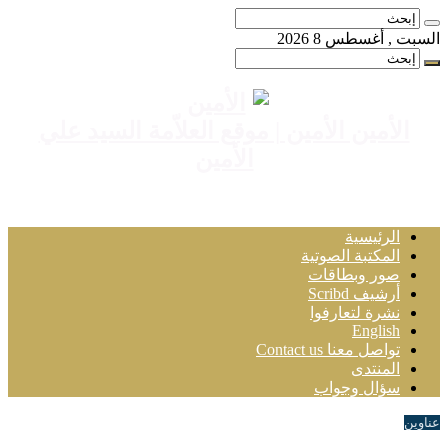
السبت , أغسطس 8 2026
الأمين الأمين | موقع العلاّمة السيد علي
الأمين
الرئيسية
المكتبة الصوتية
صور وبطاقات
أرشيف Scribd
نشرة لتعارفوا
English
تواصل معنا Contact us
المنتدى
سؤال وجواب
عناوين