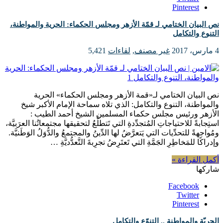
Pinterest
نص البيان الختامي لـ قمّة الأزهر ومجلس الحكماء: ‎الحرية والمواطنة،
التنوع والتكامل
4 مارس، 2017
غير مصنف
,
لقاءات
5,421
‎نص البيان الختامي لـ«قمة الأزهر ومجلس الحكماء» ‎الحرية
والمواطنة، التنوع والتكامل: الذي تلاه سماحة الإمام الأكبر شيخ
الأزهر ورئيس مجلس حكماء المسلمين الشيخ أحمد الطيب :
‎استِجابةً للاحتياجاتِ المُتجدِّدةِ التي تَتطلَّعُ لتحقيقها مجتمعاتُنا العرَبيَّة،
ومُواجهةً للتحدِّيات التي يَتعرَّضُ لها الدِّينُ والمجتمعُ والدُّوَلُ الوَطَنيَّة.
أكمل القراءة »
شاركها
Facebook
Twitter
Pinterest
الحريّة والمواطنة .. التنوّع والتكامل