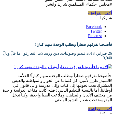
#مجلس_حكماء_المسلمين شارك وانشر
أكمل القراءة »
شاركها
Facebook
Twitter
Pinterest
فأصبحنا نفرقهم صغاراً ونطلب الوحدة منهم كبارا!
26 فبراير، 2018
فيديو وصوتيات
,
دين ورسالات
,
لتعارفوا
,
ما قلّ ودلّ
9,940
فأصبحنا نفرقهم صغاراً ونطلب الوحدة منهم كباراً! العلاّمة
#السيد_علي_الأمين: كل كلماتنا عن الحوار والمواطنة والعيش
المشترك يجب تحويلها إلى كتاب وإلى مدرسة وإلى قانون في
أوطاننا. أما بالنسبة للتعليم الديني : قبله كانت مقاعد الدراسة واحدة
من مختلف الأديان والمذاهب وملاعب الصبا واحدة، وكنا ندخل
المدرسة تحت شعار النشيد الوطني …
أكمل القراءة »
شاركها