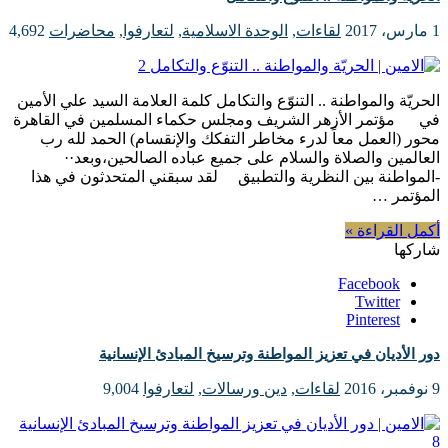
1 مارس، 2017
لقاءات
,
الوحدة الاسلامية
,
لتعارفوا
,
محاضرات
4,692
الحريّة والمواطنة .. التنوّع والتكامل كلمة العلامة السيد علي الأمين
في مؤتمر الأزهر الشريف ومجلس حكماء المسلمين في القاهرة
محور (العمل معاً لدرء مخاطر التفكك والإنقسام) الحمد لله رب
العالمين والصلاة والسلام على جميع عباده الصالحين،وبعد··
-المواطنة بين النظرية والتطبيق لقد سبقني المتحدثون في هذا
المؤتمر …
أكمل القراءة »
شاركها
Facebook
Twitter
Pinterest
دور الأديان في تعزيز المواطنة وترسيخ المبادئ الإنسانية
9 نوفمبر، 2016
لقاءات
,
دين ورسالات
,
لتعارفوا
9,004