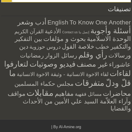
تصنيفات
أدب وشعر
English
To Know One Another
أسئلة وأجوبة
الأدعية
القرآن الكريم
إتصل بنا Contact us
الوحدة الاسلامية
بحوث و مؤلفات
بين التفكير
والتكفير
خلاصة القول
دين
خطب
دروس حوزوية
رأي وقلم
ورسالات
رسائل الزوار
رمضانيات
فيديو وصوتيات
لتعارفوا
غير مصنف
عاشوراء
ما
لقاءات
لقاء الاخوة الانسانية - وثيقة الاخوة الانسانية
متفرقات
قلّ ودلّ
مجلس حكماء المسلمين
مقابلات
محاضرات
مفاهيم
مواقف
مسائل فقهية
وآراء العلاّمة السيد علي الأمين من الأحداث
والقضايا
|
By
Al-Amine.org