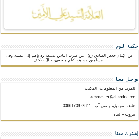
حكمة اليوم
عن الإمام جعفر الصادق (ع) : من ضرب الناس بسيفه ودعاهم إلى نفسه وفي
المسلمين من هو أعلم منه فهو ضالّ متكلّف
تواصل معنا
للمزيد من المعلومات، المكتب:
webmaster@al-amine.org
هاتف: موبايل، واتس آب : 0096170972841
بيروت – لبنان
إشترك معنا