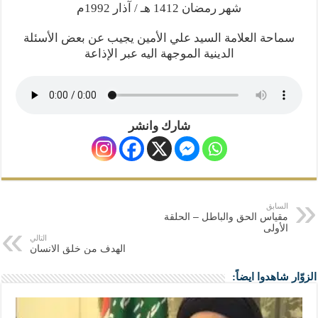
المذاهب ليست قدرًا لا يمكن تجاوزه
شهر رمضان 1412 هـ / آذار 1992م
ليست المنفعة تأتي من إسلامية النّظام كما لا تأتي المضرة من مسيحية النظام
سماحة العلامة السيد علي الأمين يجيب عن بعض الأسئلة
المتهاون بوطنه متهاون بدينه حتماً
الدينية الموجهة اليه عبر الإذاعة
نسج العلاقة مع الآخر تكون من خلال منظومة القيم و المبادئ الانسانية التي تجعل الن
شارك وانشر
السابق
مقياس الحق والباطل – الحلقة
الأولى
التالي
الهدف من خلق الانسان
الزوّار شاهدوا ايضاً: