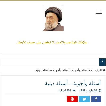
www.alamine.net
الرئيسية
/
أسئلة وأجوبة
/
أسئلة وأجوبة – أسئلة دينية
مواقف وآراء العلاّمة السيد علي الأمين من الأحداث والقضايا - اضغط للاطلاع
أسئلة وأجوبة – أسئلة دينية
إذا كان التسنن هو الإيمان بسنة رسول الله ( صلى الله عليه وآله) فكلّ المسلمين سن
16 مارس، 1992
6,314 زيارة
علاقات المذاهب والأديان لا يجوز أن تكون على حساب الأوطان
لن تحمينا مذاهبنا ولا طوائفنا ولا أحزابنا ولا جماعاتنا، بل الإنصهار الوطني والدولة العا