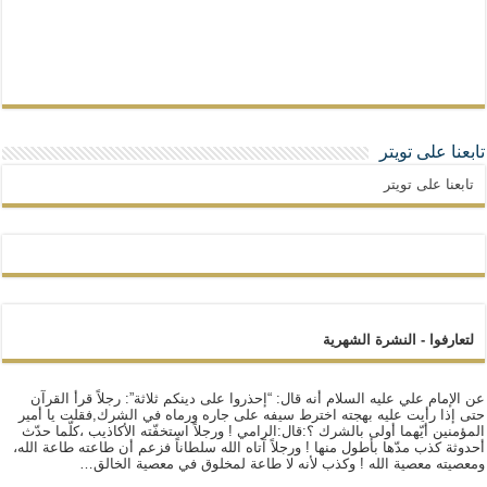
تابعنا على تويتر
تابعنا على تويتر
لتعارفوا - النشرة الشهرية
عن الإمام علي عليه السلام أنه قال: “إحذروا على دينكم ثلاثة”: رجلاً قرأ القرآن
حتى إذا رأيت عليه بهجته اخترط سيفه على جاره ورماه في الشرك,فقلت يا أمير
المؤمنين أيّهما أولى بالشرك ؟:قال:الرامي ! ورجلاً استخفّته الأكاذيب ،كلّما حدّث
أحدوثة كذب مدّها بأطول منها ! ورجلاً آتاه الله سلطاناً فزعم أن طاعته طاعة الله،
ومعصيته معصية الله ! وكذب لأنه لا طاعة لمخلوق في معصية الخالق…