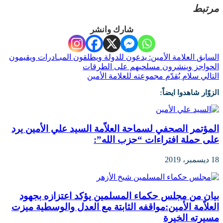
مرتبط
شارك وانشر
السابق
العلامة الأمين: يدعون للدولة ويطلقون المبـادرات ويقيمون
الحواجز وينشرون مسلحيهم على الطرقات
التالي
سلام يُقدّم مجموعته للعلامة الأمين
الزوّار شاهدوا ايضاً:
المؤتمر الصحفي لسماحة العلاّمة السيد علي الأمين يرد
على حملة افتراءات “حزب الله”:
18 ديسمبر، 2019
بيان من ‎مجلس حكماء المسلمين يؤكد اعتزازه بجهود
العلاّمة الأمين:مواقفه الثابتة مع العدل والوسطية ميزت
مسيرته الخيرة