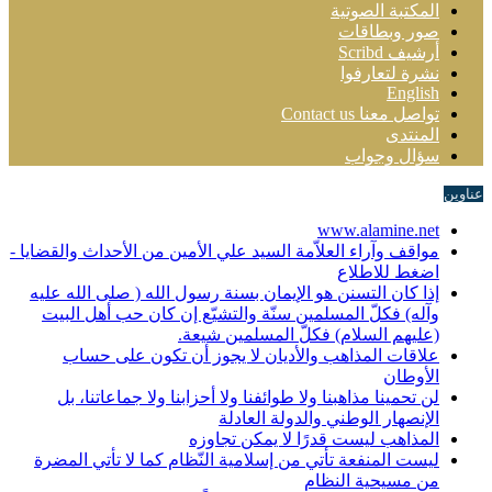
المكتبة الصوتية
صور وبطاقات
أرشيف Scribd
نشرة لتعارفوا
English
تواصل معنا Contact us
المنتدى
سؤال وجواب
عناوين
www.alamine.net
مواقف وآراء العلاّمة السيد علي الأمين من الأحداث والقضايا -
اضغط للاطلاع
إذا كان التسنن هو الإيمان بسنة رسول الله ( صلى الله عليه
وآله) فكلّ المسلمين سنّة والتشيّع إن كان حب أهل البيت
(عليهم السلام) فكلّ المسلمين شيعة.
علاقات المذاهب والأديان لا يجوز أن تكون على حساب
الأوطان
لن تحمينا مذاهبنا ولا طوائفنا ولا أحزابنا ولا جماعاتنا، بل
الإنصهار الوطني والدولة العادلة
المذاهب ليست قدرًا لا يمكن تجاوزه
ليست المنفعة تأتي من إسلامية النّظام كما لا تأتي المضرة
من مسيحية النظام