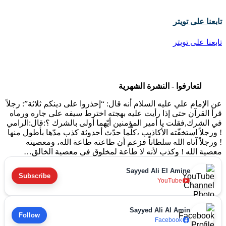
تابعنا على تويتر
تابعنا على تويتر
لتعارفوا - النشرة الشهرية
عن الإمام علي عليه السلام أنه قال: “إحذروا على دينكم ثلاثة”: رجلاً
قرأ القرآن حتى إذا رأيت عليه بهجته اخترط سيفه على جاره ورماه
في الشرك,فقلت يا أمير المؤمنين أيّهما أولى بالشرك ؟:قال:الرامي
! ورجلاً استخفّته الأكاذيب ،كلّما حدّث أحدوثة كذب مدّها بأطول منها
! ورجلاً آتاه الله سلطاناً فزعم أن طاعته طاعة الله، ومعصيته
معصية الله ! وكذب لأنه لا طاعة لمخلوق في معصية الخالق…
Sayyed Ali El Amine
Subscribe
YouTube
Sayyed Ali Al Amin
Follow
Facebook