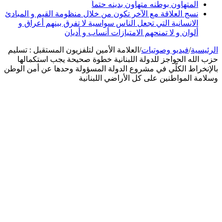
المتهاون بوطنه متهاون بدينه حتماً
نسج العلاقة مع الآخر تكون من خلال منظومة القيم و المبادئ
الانسانية التي تجعل الناس سواسية لا تفرق بينهم أعراق و
ألوان و لا تمنحهم الامتيازات أنساب و أديان
الرئيسية
/
فيديو وصوتيات
/
العلامة الأمين لتلفزيون المستقبل : تسليم
حزب الله الحواجز للدولة اللبنانية خطوة صحيحة يجب استكمالها
بالإنخراط الكلّي في مشروع الدولة المسؤولة وحدها عن أمن الوطن
وسلامة المواطنين على كل الأراضي اللبنانية