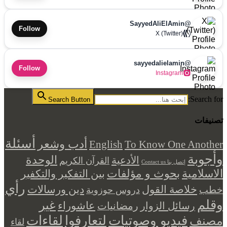
@SayyedAliElAmin
Follow
X (Twitter)
@sayyedalielamin
Follow
Instagram
Search for:
Search Button
تصنيفات
أسئلة
أدب وشعر
English
To Know One Another
وأجوبة
الوحدة
الأدعية
القرآن الكريم
إتصل بنا Contact us
بحوث و مؤلفات
الاسلامية
بين التفكير والتكفير
رأي
خلاصة القول
دين ورسالات
خطب
دروس حوزوية
وقلم
غير
عاشوراء
رسائل الزوار
رمضانيات
فيديو وصوتيات
لتعارفوا
لقاءات
مصنف
لقاء