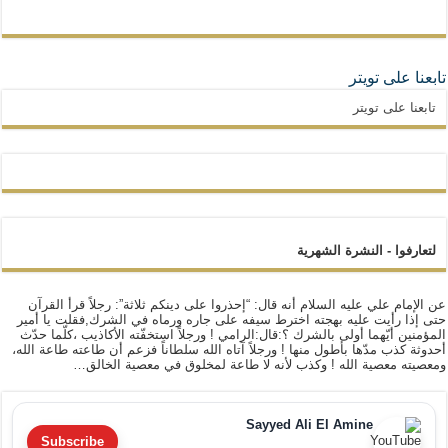
تابعنا على تويتر
تابعنا على تويتر
لتعارفوا - النشرة الشهرية
عن الإمام علي عليه السلام أنه قال: “إحذروا على دينكم ثلاثة”: رجلاً قرأ القرآن
حتى إذا رأيت عليه بهجته اخترط سيفه على جاره ورماه في الشرك,فقلت يا أمير
المؤمنين أيّهما أولى بالشرك ؟:قال:الرامي ! ورجلاً استخفّته الأكاذيب ،كلّما حدّث
أحدوثة كذب مدّها بأطول منها ! ورجلاً آتاه الله سلطاناً فزعم أن طاعته طاعة الله،
ومعصيته معصية الله ! وكذب لأنه لا طاعة لمخلوق في معصية الخالق…
Sayyed Ali El Amine
Subscribe