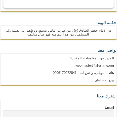
حكمة اليوم
عن الإمام جعفر الصادق (ع) : من ضرب الناس بسيفه ودعاهم إلى نفسه وفي
المسلمين من هو أعلم منه فهو ضالّ متكلّف
تواصل معنا
للمزيد من المعلومات، المكتب:
webmaster@al-amine.org
هاتف: موبايل، واتس آب : 0096170972841
بيروت – لبنان
إشترك معنا
Email