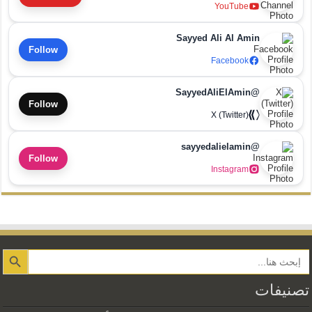
YouTube
Sayyed Ali Al Amin
Follow
Facebook
@SayyedAliElAmin
Follow
X (Twitter)
@sayyedalielamin
Follow
Instagram
Search Button
تصنيفات