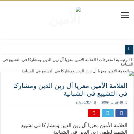
www.alamine.net
الرئيسية
/
متفرقات
/
العلامة الأمين معزيا آل زين الدين ومشاركا في التشييع في
الشبانية
مواقف وآراء العلاّمة السيد علي الأمين من الأحداث والقضايا - اضغط للاطلاع
إذا كان التسنن هو الإيمان بسنة رسول الله ( صلى الله عليه وآله) فكلّ المسلمين سن
العلامة الأمين معزيا آل زين الدين ومشاركا
علاقات المذاهب والأديان لا يجوز أن تكون على حساب الأوطان
في التشييع في الشبانية
لن تحمينا مذاهبنا ولا طوائفنا ولا أحزابنا ولا جماعاتنا، بل الإنصهار الوطني والدولة العا
16 فبراير، 2009
6,314 زيارة
المذاهب ليست قدرًا لا يمكن تجاوزه
ليست المنفعة تأتي من إسلامية النّظام كما لا تأتي المضرة من مسيحية النظام
العلامة الأمين معزيا آل زين الدين ومشاركا في تشييع
المتهاون بوطنه متهاون بدينه حتماً
الشهيد لطفي زين الدين في الشبانية