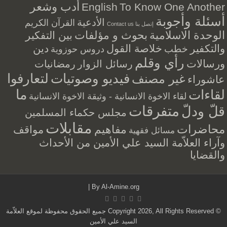
أدب وشعر
English
To Know One Another
أسئلة وأجوبة
الأدعية
القرآن الكريم
إتصل بنا Contact us
الوحدة الاسلامية
بحوث و مؤلفات
بين التفكير
والتكفير
خلاصة القول
دين
خطب
دروس حوزوية
رأي وقلم
ورسالات
رسائل الزوار
رمضانيات
فيديو وصوتيات
لتعارفوا
غير مصنف
عاشوراء
ما
لقاءات
لقاء الاخوة الانسانية - وثيقة الاخوة الانسانية
متفرقات
قلّ ودلّ
مجلس حكماء المسلمين
مقابلات
محاضرات
مفاهيم
مواقف
مسائل فقهية
وآراء العلاّمة السيد علي الأمين من الأحداث
والقضايا
|
By
Al-Amine.org
© Copyright 2026, All Rights Reserved جميع الحقوق محفوظة لموقع العلاّمة
السيد علي الأمين