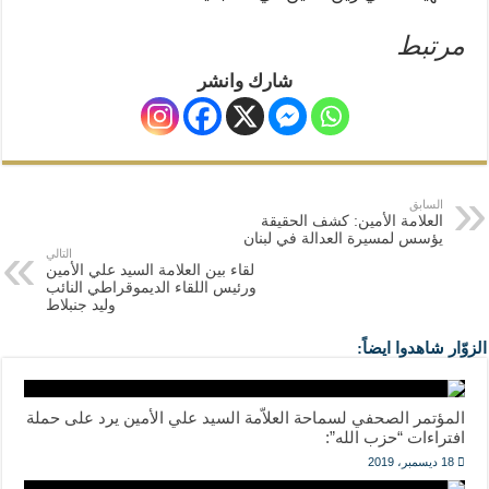
نسج العلاقة مع الآخر تكون من خلال منظومة القيم و المبادئ الانسانية التي تجعل الن
مرتبط
شارك وانشر
السابق
العلامة الأمين: كشف الحقيقة
يؤسس لمسيرة العدالة في لبنان
التالي
لقاء بين العلامة السيد علي الأمين
ورئيس اللقاء الديموقراطي النائب
وليد جنبلاط
الزوّار شاهدوا ايضاً:
المؤتمر الصحفي لسماحة العلاّمة السيد علي الأمين يرد على حملة
افتراءات “حزب الله”:
18 ديسمبر، 2019