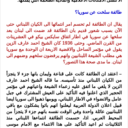
الا ننسى الامكانات الاعلامية والمادية الضخمة التي يملكها.
طائفة سلخت عن سوريا؟
يقال ان الطائفة لم تحسم امر انتمائها الى الكيان اللبناني حتى
الآن بسبب شعور قديم بان الطائفة قد ضمت الى لبنان بعد
سلخها عن سوريا في اطار اتفاق سايكس بيكو في العشرينات
من القرن الماضي. وحتى 1936 كان الشيخ احمد عارف الزين
يقول في مؤتمر الساحل والاقضية الاربعة ان الوحدة مع سوريا
هي مطلب الشيعة اللبنانيين وانهم يرفضون سلخهم وضمهم الى
لبنان. ما مدى صحة هذا التصور؟
– اعتقد ان الطائفة كانت على قناعة وايمان بانها جزء لا يتجزأ
من الكيان اللبناني منذ تأسيسه. ما قاله الشيخ احمد عارف
الزين لا يلغي ما اتفق عليه زعماء الشيعة واعيانهم في مؤتمر
الحجير الذي اعلنوا فيه التأكيد على العيش المشترك في جبل
عامل والانضواء في الاطار اللبناني، ويومها ذهبوا الى سوريا ايضا
قبيل اعلان الدولة العربية ليعلنوا انهم باتوا يشكلون مع باقي
اللبنانيين عائلة واحدة وفي الوقت نفسه بانهم جزء لا يتجزأ من
المحيط العربي.
اذا، حسمت الطائفة انتماءها اللبناني منذ
الثلاثينات ثم اعيد التأكيد على هذا الانتماء مع الامام موسى