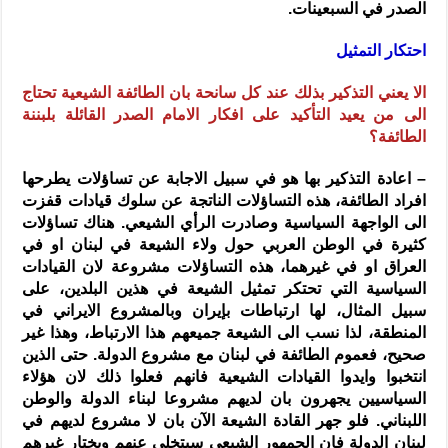
الصدر في السبعينات.
احتكار التمثيل
الا يعني التذكير بذلك عند كل سانحة بان الطائفة الشيعية تحتاج
الى من يعيد التأكيد على افكار الامام الصدر القائلة بلبننة
الطائفة؟
– اعادة التذكير بها هو في سبيل الاجابة عن تساؤلات يطرحها
افراد الطائفة، هذه التساؤلات الناتجة عن سلوك قيادات قفزت
الى الواجهة السياسية وصادرت الرأي الشيعي. هناك تساؤلات
كثيرة في الوطن العربي حول ولاء الشيعة في لبنان او في
العراق او في غيرهما، هذه التساؤلات مشروعة لان القيادات
السياسية التي تحتكر تمثيل الشيعة في هذين البلدين، على
سبيل المثال، لها ارتباطات بإيران وبالمشروع الايراني في
المنطقة، لذا نسب الى الشيعة جميعهم هذا الارتباط، وهذا غير
صحيح، فعموم الطائفة في لبنان مع مشروع الدولة. حتى الذين
انتخبوا وايدوا القيادات الشيعية فانهم فعلوا ذلك لان هؤلاء
السياسيين يجهرون بان لديهم مشروعا لبناء الدولة والوطن
اللبناني. فلو جهر القادة الشيعة الآن بان لا مشروع لديهم في
لبنان الدولة فان الجمهور الشيعي سيتخلى عنهم ويختار غيرهم