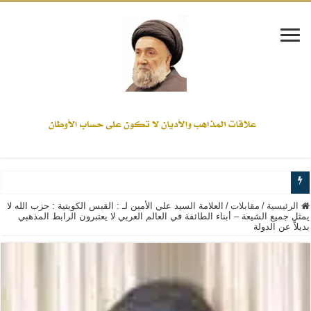
www.alamine.net
الرئيسية
/
مقابلات
/
العلامة السيد علي الأمين لـ : القبس الكويتية : حزب الله لا
يمثل جميع الشيعة – أبناء الطائفة في العالم العربي لا يعتبرون الرابط المذهبي
بديلاً عن الدولة
مواقف وآراء العلاّمة السيد علي الأمين من الأحداث والقضايا - اضغط للاطلاع
إذا كان التسنن هو الإيمان بسنة رسول الله ( صلى الله عليه وآله) فكلّ المسلمين سن
علاقات المذاهب والأديان لا يجوز أن تكون على حساب الأوطان
لن تحمينا مذاهبنا ولا طوائفنا ولا أحزابنا ولا جماعاتنا، بل الإنصهار الوطني والدولة العا