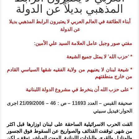
المذهبي بديلاً عن الدولة
أبناء الطائفة في العالم العربي لا يعتبرون الرابط المذهبي بديلا
عن الدولة
مفتي صور وجبل عامل العلامة السيد علي الأمين:
* ‘حزب الله’ لا يمثل جميع الشيعة
* شيعة لبنان لا يعنيهم من ولاية الفقيه شقها السياسي القادم
من خارج منطقتهم
* على حزب الله أن ينخرط في مشروع الدولة اللبنانية
صحيفة القبس – العدد 11693 – ص : 46 – 21/09/2006 اجرى
الحوار:فيديل سبيتي
القت الحرب الاسرائيلية الساحقة على لبنان اوزارها قبل اكثر
من شهر. توقفت القذائف والصواريخ عن السقوط فوق الجسور
والمنازل والقرى والبلدات اللبنانية. الموت المباشر توقف، لكن