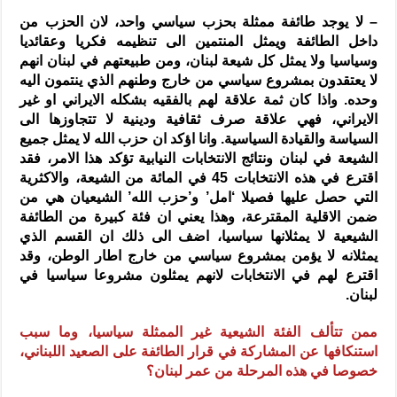
– لا يوجد طائفة ممثلة بحزب سياسي واحد، لان الحزب من
داخل الطائفة ويمثل المنتمين الى تنظيمه فكريا وعقائديا
وسياسيا ولا يمثل كل شيعة لبنان، ومن طبيعتهم في لبنان انهم
لا يعتقدون بمشروع سياسي من خارج وطنهم الذي ينتمون اليه
وحده. واذا كان ثمة علاقة لهم بالفقيه بشكله الايراني او غير
الايراني، فهي علاقة صرف ثقافية ودينية لا تتجاوزها الى
السياسة والقيادة السياسية. وانا اؤكد ان حزب الله لا يمثل جميع
الشيعة في لبنان ونتائج الانتخابات النيابية تؤكد هذا الامر، فقد
اقترع في هذه الانتخابات 45 في المائة من الشيعة، والاكثرية
التي حصل عليها فصيلا ‘امل’ و’حزب الله’ الشيعيان هي من
ضمن الاقلية المقترعة، وهذا يعني ان فئة كبيرة من الطائفة
الشيعية لا يمثلانها سياسيا، اضف الى ذلك ان القسم الذي
يمثلانه لا يؤمن بمشروع سياسي من خارج اطار الوطن، وقد
اقترع لهم في الانتخابات لانهم يمثلون مشروعا سياسيا في
لبنان.
ممن تتألف الفئة الشيعية غير الممثلة سياسيا، وما سبب
استنكافها عن المشاركة في قرار الطائفة على الصعيد اللبناني،
خصوصا في هذه المرحلة من عمر لبنان؟