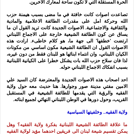
الحرة المستقلة التي لا تكون ساحة لمعارك الاخرين.
تصاعدت اصوات كانت خافتة في ما مضى بسبب هيمنة حزب
الله وحركة امل على مقدرات الطائفة الاعلامية والمادية
والثقافية والاجتماعية. الاصوات الجديدة كانت تريد القول ان ما
يساق عن كون الطائفة الشيعية خارجة على الاجماع اللبناني
ارتضت ‘خطفها’ الى جهة ما، هو كلام خاطىء. ارادت هذه
الاصوات القول ان الطائفة الشيعية مكون اساسي من مكونات
الكيان اللبناني، وان انتماء ابنائها هو للبنان فقط من دون غيره،
لذا فان سلاح حزب الله بات يشكل خطرا على الكيانية اللبنانية
بسبب انفكاك الاجماع اللبناني حوله.
احد اصحاب هذه الاصوات الجديدة والمعترضة كان السيد علي
الامين مفتي مدينة صور وجوارها. هنا حديث معه حول ولاية
الفقيه والرؤية التي يقدمها للطائفة الشيعية في المستقبل
القريب، وحول دورها في الوطن اللبناني النهائي لجميع ابنائه.
ولاية الفقيه.. وخلفيتها السياسية
ما علاقة الطائفة الشيعية اللبنانية بفكرة ولاية الفقيه؟ وهل
يمكن تقسيم شيعة لبنان الى فريقين احدهما مؤيد لولاية الفقيه