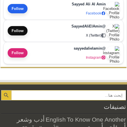
Sayyed Ali Al Amin
Follow
Facebook
@SayyedAliElAmin
Follow
X (Twitter)
@sayyedalielamin
Follow
Instagram
Search Button
تصنيفات
أدب وشعر
English
To Know One Another