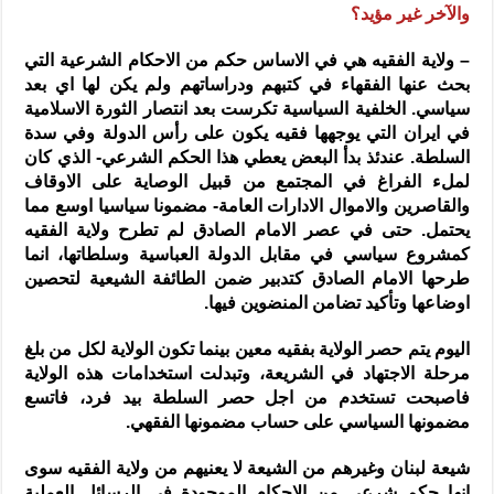
والآخر غير مؤيد؟
– ولاية الفقيه هي في الاساس حكم من الاحكام الشرعية التي
بحث عنها الفقهاء في كتبهم ودراساتهم ولم يكن لها اي بعد
سياسي. الخلفية السياسية تكرست بعد انتصار الثورة الاسلامية
في ايران التي يوجهها فقيه يكون على رأس الدولة وفي سدة
السلطة. عندئذ بدأ البعض يعطي هذا الحكم الشرعي- الذي كان
لملء الفراغ في المجتمع من قبيل الوصاية على الاوقاف
والقاصرين والاموال الادارات العامة- مضمونا سياسيا اوسع مما
يحتمل. حتى في عصر الامام الصادق لم تطرح ولاية الفقيه
كمشروع سياسي في مقابل الدولة العباسية وسلطاتها، انما
طرحها الامام الصادق كتدبير ضمن الطائفة الشيعية لتحصين
اوضاعها وتأكيد تضامن المنضوين فيها.
اليوم يتم حصر الولاية بفقيه معين بينما تكون الولاية لكل من بلغ
مرحلة الاجتهاد في الشريعة، وتبدلت استخدامات هذه الولاية
فاصبحت تستخدم من اجل حصر السلطة بيد فرد، فاتسع
مضمونها السياسي على حساب مضمونها الفقهي.
شيعة لبنان وغيرهم من الشيعة لا يعنيهم من ولاية الفقيه سوى
انها حكم شرعي من الاحكام الموجودة في الرسائل العملية