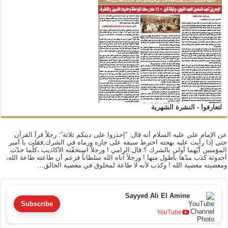
لتعارفوا - النشرة الشهرية
عن الإمام علي عليه السلام أنه قال: “إحذروا على دينكم ثلاثة”: رجلاً قرأ القرآن
حتى إذا رأيت عليه بهجته اخترط سيفه على جاره ورماه في الشرك,فقلت يا أمير
المؤمنين أيّهما أولى بالشرك ؟:قال:الرامي ! ورجلاً استخفّته الأكاذيب ،كلّما حدّث
أحدوثة كذب مدّها بأطول منها ! ورجلاً آتاه الله سلطاناً فزعم أن طاعته طاعة الله،
ومعصيته معصية الله ! وكذب لأنه لا طاعة لمخلوق في معصية الخالق…
Sayyed Ali El Amine
Subscribe
YouTube