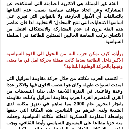
– الفئة غير الممثلة هي الاكثرية الصامتة التي استنكفت عن
المشاركة وعن اتخاذ مواقف سياسية بسبب عدم اقتناعها
بالتحالفات أي الأدوار الجارفة، ولا بالقوانين التي تجري على
اساسها الانتخابات التي تنتج ‘المحادل’ الانتخابية. لذا فان عناصر
هذه الفئة يرون ان عدم المشاركة والاستنكاف افضل من
الالتحاق بركب الساسة الحاليين الممثلين للطائفة في السلطة
السياسية.
برأيك، كيف تمكن حزب الله من التحول الى القوة السياسية
الاكبر داخل الطائفة بعدما كانت ممثلة بحركة امل في ما مضى
وقبلها بالحركة الوطنية اللبنانية؟
– اكتسب الحزب مكانته من خلال حركة مقاومة اسرائيل التي
امتدت لسنوات طويلة وكان هو العصب الاقوى فيها والاكثر عددا
وعدة وفاعلية. في الفترة اللاحقة على بداية التسعينات من
القرن المنصرم انفرد الحزب بمقاومة اسرائيل وكللت مقاومته
بانجاز التحرير عام 2000 مما ساهم في تعزيز مكانته لدى
الشيعة ولدى غيرهم من اللبنانيين. هذه المكانة التي حققها
بواسطة المقاومة العسكرية اعطته مكانته السياسية وجعلت
منه حزبا مطاعا على المستوى السياسي وأيضا الثقافي، ويجب