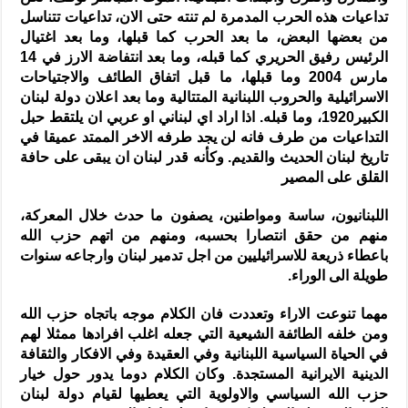
تداعيات هذه الحرب المدمرة لم تنته حتى الان، تداعيات تتناسل
من بعضها البعض، ما بعد الحرب كما قبلها، وما بعد اغتيال
الرئيس رفيق الحريري كما قبله، وما بعد انتفاضة الارز في 14
مارس 2004 وما قبلها، ما قبل اتفاق الطائف والاجتياحات
الاسرائيلية والحروب اللبنانية المتتالية وما بعد اعلان دولة لبنان
الكبير1920، وما قبله. اذا اراد اي لبناني او عربي ان يلتقط حبل
التداعيات من طرف فانه لن يجد طرفه الاخر الممتد عميقا في
تاريخ لبنان الحديث والقديم. وكأنه قدر لبنان ان يبقى على حافة
القلق على المصير
اللبنانيون، ساسة ومواطنين، يصفون ما حدث خلال المعركة،
منهم من حقق انتصارا بحسبه، ومنهم من اتهم حزب الله
باعطاء ذريعة للاسرائيليين من اجل تدمير لبنان وارجاعه سنوات
طويلة الى الوراء.
مهما تنوعت الاراء وتعددت فان الكلام موجه باتجاه حزب الله
ومن خلفه الطائفة الشيعية التي جعله اغلب افرادها ممثلا لهم
في الحياة السياسية اللبنانية وفي العقيدة وفي الافكار والثقافة
الدينية الايرانية المستجدة. وكان الكلام دوما يدور حول خيار
حزب الله السياسي والاولوية التي يعطيها لقيام دولة لبنان