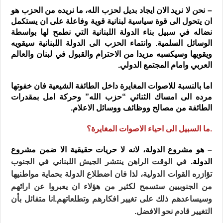
– نحن لا نريد الان ايجاد بديل لحزب الله، ما نريده من الحزب هو
ان يتحول الى قوة سياسية لبنانية قوية وفاعلة على ان يستكمل
نضاله في سبيل بناء الدولة اللبنانية التي نطمح لها بواسطة
الوسائل السلمية. وانتماء الحزب الى الدولة اللبنانية سيقويه
ويقويها وسيكسبه مزيدا من الاحترام والقبول في لبنان والعالم
العربي وامام المجتمع الدولي.
اما بالنسبة للاصوات المغايرة داخل الطائفة الشيعية فان خفوتها
مرده الى امساك الثنائي “حزب الله” وحركة امل بمقدرات
الطائفة من مصالح ووظائف ووسائل الاعلام.
.ما السبيل الى احياء الاصوات المغايرة؟
– هو مشروع الدولة، لانه لا حريات حقيقية الا ضمن مشروع
الدولة.
في الوقت الراهن ينتشر الجيش اللبناني في الجنوب
تؤازره القوات الدولية، لذا فان اضطلاع الدولة بحماية مواطنيها
من الجنوبيين ستسمح لكثير من هؤلاء ان يعبروا عن ارائهم
وسيساعدهم ذلك على تغيير افكارهم وتطلعاتهم.
انا متفائل بأن
التغيير قادم نحو الافضل.