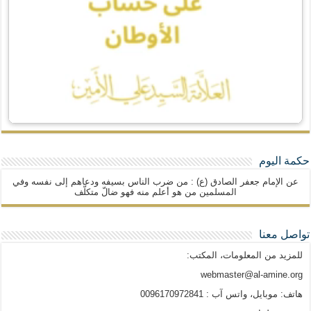
حكمة اليوم
عن الإمام جعفر الصادق (ع) : من ضرب الناس بسيفه ودعاهم إلى نفسه وفي
المسلمين من هو أعلم منه فهو ضالّ متكلّف
تواصل معنا
للمزيد من المعلومات، المكتب:
webmaster@al-amine.org
هاتف: موبايل، واتس آب : 0096170972841