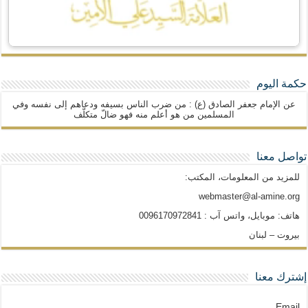
حكمة اليوم
عن الإمام جعفر الصادق (ع) : من ضرب الناس بسيفه ودعاهم إلى نفسه وفي
المسلمين من هو أعلم منه فهو ضالّ متكلّف
تواصل معنا
للمزيد من المعلومات، المكتب:
webmaster@al-amine.org
هاتف: موبايل، واتس آب : 0096170972841
بيروت – لبنان
إشترك معنا
Email