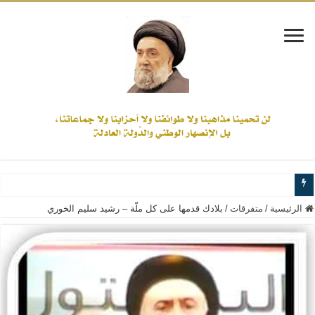
www.alamine.net
الرئيسية
/
متفرقات
/
بلادك قدمها على كل ملّة – رشيد سليم الخوري
مواقف وآراء العلاّمة السيد علي الأمين من الأحداث والقضايا - اضغط للاطلاع
إذا كان التسنن هو الإيمان بسنة رسول الله ( صلى الله عليه وآله) فكلّ المسلمين سن
علاقات المذاهب والأديان لا يجوز أن تكون على حساب الأوطان
لن تحمينا مذاهبنا ولا طوائفنا ولا أحزابنا ولا جماعاتنا، بل الإنصهار الوطني والدولة العا