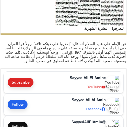
لتعارفوا - النشرة الشهرية
عن الإمام علي عليه السلام أنه قال: “إحذروا على دينكم ثلاثة”: رجلاً قرأ القرآن
حتى إذا رأيت عليه بهجته اخترط سيفه على جاره ورماه في الشرك,فقلت يا أمير
المؤمنين أيّهما أولى بالشرك ؟:قال:الرامي ! ورجلاً استخفّته الأكاذيب ،كلّما حدّث
أحدوثة كذب مدّها بأطول منها ! ورجلاً آتاه الله سلطاناً فزعم أن طاعته طاعة الله،
ومعصيته معصية الله ! وكذب لأنه لا طاعة لمخلوق في معصية الخالق…
Sayyed Ali El Amine
Subscribe
YouTube
Sayyed Ali Al Amin
Follow
Facebook
@SayyedAliElAmin
Follow