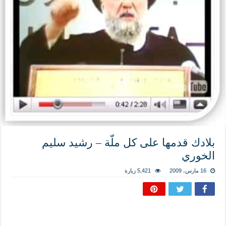
المذاهب ليست قدرًا لا يمكن تجاوزه
ليست المنفعة تأتي من إسلامية النّظام كما لا تأتي المضرة من مسيحية النظام
المتهاون بوطنه متهاون بدينه حتماً
نسج العلاقة مع الآخر تكون من خلال منظومة القيم و المبادئ الانسانية التي تجعل الن
بلادك قدمها على كل ملّة – رشيد سليم
الخوري
16 مارس، 2009
5,421 زيارة