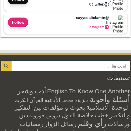
X (Twitter)
@sayyedalielamin
Follow
Instagram
Search Button
تصنيفات
أدب وشعر
English
To Know One Another
أسئلة وأجوبة
الأدعية
القرآن الكريم
إتصل بنا Contact us
الوحدة الاسلامية
بحوث و مؤلفات
بين التفكير
والتكفير
خلاصة القول
دين
خطب
دروس حوزوية
رأي وقلم
ورسالات
رسائل الزوار
رمضانيات