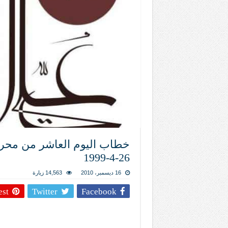
المذاهب ليست قدرًا لا يمكن تجاوزه
ليست المنفعة تأتي من إسلامية النّظام ك
المتهاون بوطنه متهاون بدينه حتماً
نسج العلاقة مع الآخر تكون من خلال منظوم
تيك توك
26-4-1999
16 ديسمبر، 2010
14,563 زيارة
est
Twitter
Facebook