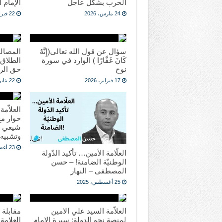
الحرب بشكل عاجل
الإمام 
24 مارس، 2026
22 فبراير، 2026
سؤال عن قول الله تعالى(إِنَّهُ
المصال
كَانَ غَفَّارًا ) الوارد في سورة
الطلاق
نوح
حق الر
17 فبراير، 2026
22 يناير، 2026
العلاّم
حوار مع
شيعي م
وتشبيه 
23 أغسطس، 2025
العلّامة الأمين… تأكيد الدّولة
الوطنيّة الضامنة! – حسن
المصطفى – النهار
25 أغسطس، 2025
العلاّمة السيد علي الامين
مقابلة 
لمنصة نحو الدولة: سيرة الامام
العلامة