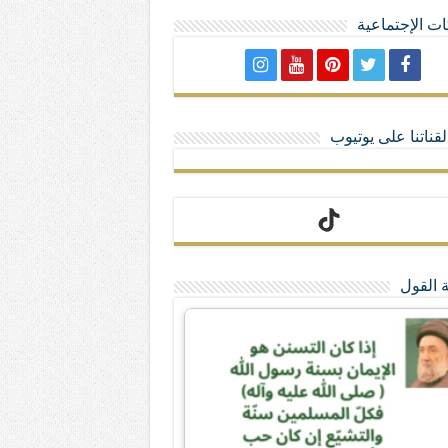
ت الإجتماعية
لا تمنحهم الامتيازات أنساب و أديان
قناتنا على يوتيوب
 القول