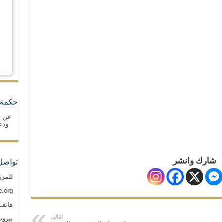
حكمة 
عن ا
ودع
شارك وانشر
تواصل
للمزي
.org
هاتف: م
التالي
بيروت