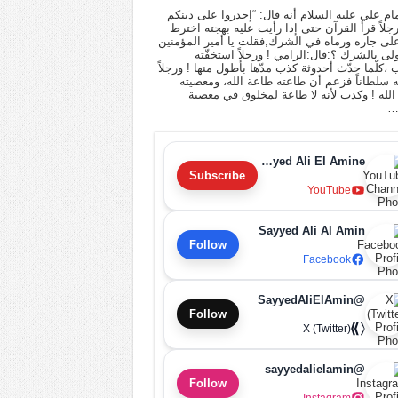
ام علي عليه السلام أنه قال: “إحذروا على دينكم
 رجلاً قرأ القرآن حتى إذا رأيت عليه بهجته اخترط
لى جاره ورماه في الشرك,فقلت يا أمير المؤمنين
أولى بالشرك ؟:قال:الرامي ! ورجلاً استخفّته
ب ،كلّما حدّث أحدوثة كذب مدّها بأطول منها ! ورجلاً
له سلطاناً فزعم أن طاعته طاعة الله، ومعصيته
لله ! وكذب لأنه لا طاعة لمخلوق في معصية
…
Sayyed Ali El Amine
Subscribe
YouTube
Sayyed Ali Al Amin
Follow
Facebook
@SayyedAliElAmin
Follow
X (Twitter)
@sayyedalielamin
Follow
Instagram