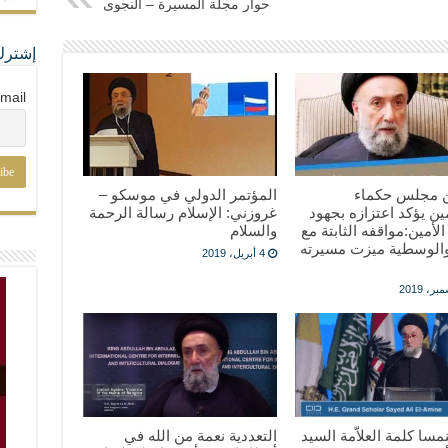
حوار مجلة المسيرة – النجوى
إشترك
mail
بيان من ‎مجلس حكماء
المؤتمر الدولي في موسكو –
ن يؤكد اعتزازه بجهود
غروزني: الإسلام رسالة الرحمة
 الأمين:مواقفه الثابتة مع
والسلام
والوسطية ميزت مسيرته
4 أبريل، 2019
نمسا كلمة العلاّمة السيد
التعددية نعمة من الله في