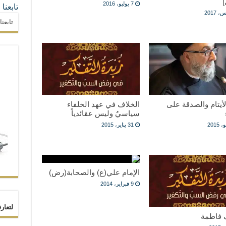
]
7 يوليو، 2016
تابعنا
تابعن
لأيتام والصدقة على
الخلاف في عهد الخلفاء
سياسيٌ وليس عقائدياً
31 يناير، 2015
الإمام علي(ع) والصحابة(رض)
9 فبراير، 2014
لتعار
فاطمة