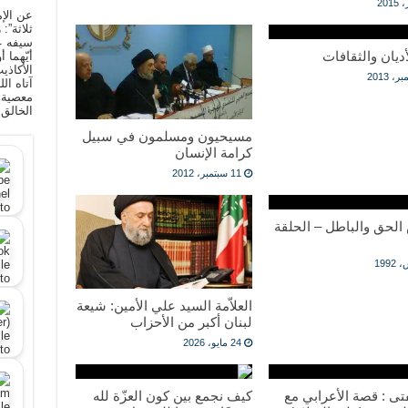
عن الإم
ثلاثة”:
سيفه ع
أديان والثقافات
أيّهما 
الأكاذي
آتاه ال
معصية ا
الخالق
مسيحيون ومسلمون في سبيل
كرامة الإنسان
11 سبتمبر، 2012
الحق والباطل – الحلقة
العلاّمة السيد علي الأمين: شيعة
لبنان أكبر من الأحزاب
24 مايو، 2026
فتى : قصة الأعرابي مع
كيف نجمع بين كون العزّة لله