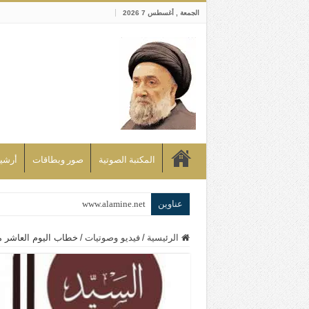
الجمعة , أغسطس 7 2026
المكتبة الصوتية
صور وبطاقات
أرشيف bd
عناوين
www.alamine.net
مواقف وآراء العلاّمة السيد علي الأمين م
الرئيسية
/
فيديو وصوتيات
/
خطاب اليوم العاشر من محرم -مدينة صو
إذا كان التسنن هو الإيمان بسنة رسول ال
علاقات المذاهب والأديان لا يجوز أن تك
لن تحمينا مذاهبنا ولا طوائفنا ولا أحزابنا 