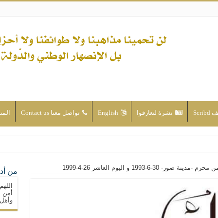
Scri
نشرة لتعارفوا
English
تواصل معنا Contact us
المن
ن الأحداث والقضايا - اضغط للاطلاع
ر- 30-6-1993 و اليوم العاشر 26-4-1999
من أدع
له ( صلى الله عليه وآله) فكلّ المسلمين سنّة والتشيّع إن كان حب أهل البيت (عليهم ا
اللهم
ون على حساب الأوطان
أمن م
وأهل 
ولا جماعاتنا، بل الإنصهار الوطني والدولة العادلة