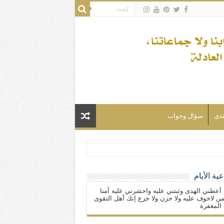
تدى
سؤال وجواب
ية الأيام
لسلام) فكلّ المسلمين شيعة.
 أعطني الهدى وثبتني عليه واحشرني عليه آمنا
ن لاخوف عليه ولا حزن ولا جزع إنك أهل التقوى
المغفرة