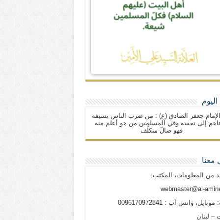
اليوم
لإمام جعفر الصادق (ع) : من ضرب الناس بسيفه
اهم إلى نفسه وفي المسلمين من هو أعلم منه
فهو ضالّ متكلّف
 معنا
د من المعلومات، المكتب:
webmaster@al-amine
وبايل، واتس آب : 0096170972841
 – لبنان