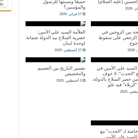
الحسين (عليه السلام)
جميعًا ونسبتها للرسول
والمؤمنين؟
17 فبراير، 2026
حة بين الزوجين في
العلاّمة السيد علي الأمين:
 الرجعي على سقوط
حصرية السلاح بيد الدولة ضمانة
جوع
لوحدة لبنان
27 أغسطس، 2025
ة السيد علي الأمين في
تفسير التاريخ بين التعميم
 “الحدث”: لا خوف
والتخصيص
ن حصر السلاح بالدولة،
3 أغسطس، 2025
“كربلاء” فيه غلو
خاصة لـ “الحدث” مع
 السيد علي الأمين