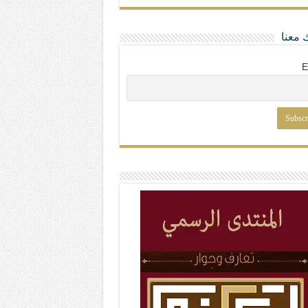
 معنا
E