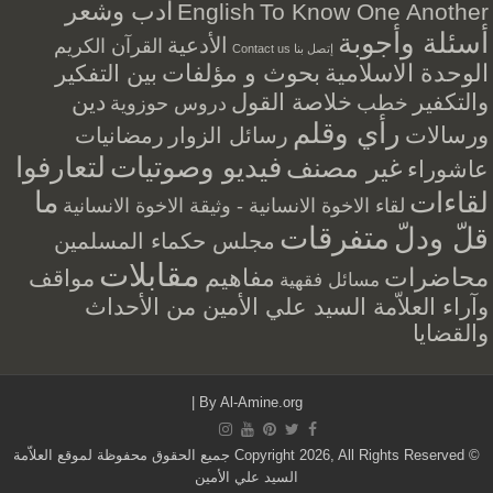
أدب وشعر
English
To Know One Another
أسئلة وأجوبة
الأدعية
القرآن الكريم
إتصل بنا Contact us
الوحدة الاسلامية
بحوث و مؤلفات
بين التفكير
والتكفير
خلاصة القول
دين
خطب
دروس حوزوية
رأي وقلم
ورسالات
رسائل الزوار
رمضانيات
فيديو وصوتيات
لتعارفوا
غير مصنف
عاشوراء
ما
لقاءات
لقاء الاخوة الانسانية - وثيقة الاخوة الانسانية
متفرقات
قلّ ودلّ
مجلس حكماء المسلمين
مقابلات
محاضرات
مفاهيم
مواقف
مسائل فقهية
وآراء العلاّمة السيد علي الأمين من الأحداث
والقضايا
|
By
Al-Amine.org
© Copyright 2026, All Rights Reserved جميع الحقوق محفوظة لموقع العلاّمة
السيد علي الأمين