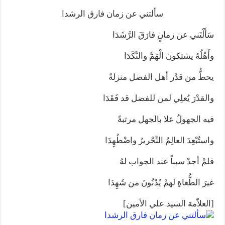
المذاهب ليست قدرًا لا يمكن تجاوزه
سألتني عن زمان فارق الرشدا
ليست المنفعة تأتي من إسلامية النّظام كما لا تأتي المضرة من مسيحية النظام
سَأَلْتَني عن زمانٍ فارَقَ الرَّشَدَا
المتهاون بوطنه متهاون بدينه حتماً
نسج العلاقة مع الآخر تكون من خلال منظومة القيم و المبادئ الانسانية التي تجعل الن
وأَهْلُهُ يشتكون الْهَمَّ والنَّكَدَا
يحطُّ من قدْر أهل الفضل منزلةً
والقدْرَ يُعلِي لمن للفضل قد فَقَدَا
فيه الجهولُ علا بالجهل مرتبةً
واستُبْعِدَ العالِمُ النِّحْريرُ واضْطُهِدَا
فلمْ أجدْ سبباً عند الجواب لهُ
غيرَ الطُّغاةِ لهمْ يُدْنُونَ من شَهِدَا
[العلاّمة السيد علي الأمين]