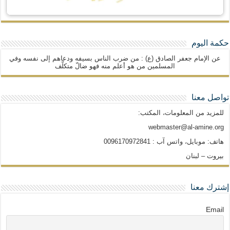
حكمة اليوم
عن الإمام جعفر الصادق (ع) : من ضرب الناس بسيفه ودعاهم إلى نفسه وفي
المسلمين من هو أعلم منه فهو ضالّ متكلّف
تواصل معنا
للمزيد من المعلومات، المكتب:
webmaster@al-amine.org
هاتف: موبايل، واتس آب : 0096170972841
بيروت – لبنان
إشترك معنا
Email