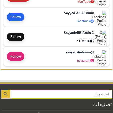
YouTube
Sayyed Ali Al Amin
Follow
Facebook
@SayyedAliElAmin
Follow
X (Twitter)
@sayyedalielamin
Follow
Instagram
Search Button
تصنيفات