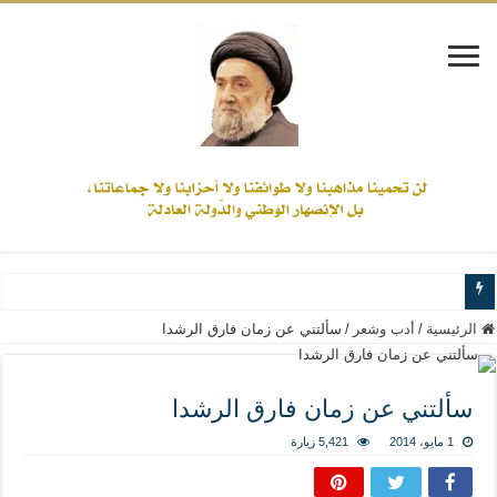
www.alamine.net
الرئيسية
/
أدب وشعر
/
سألتني عن زمان فارق الرشدا
مواقف وآراء العلاّمة السيد علي الأمين من الأحداث والقضايا - اضغط للاطلاع
إذا كان التسنن هو الإيمان بسنة رسول الله ( صلى الله عليه وآله) فكلّ المسلمين سن
سألتني عن زمان فارق الرشدا
علاقات المذاهب والأديان لا يجوز أن تكون على حساب الأوطان
1 مايو، 2014
5,421 زيارة
لن تحمينا مذاهبنا ولا طوائفنا ولا أحزابنا ولا جماعاتنا، بل الإنصهار الوطني والدولة العا