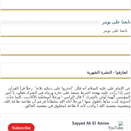
تابعنا على تويتر
تابعنا على تويتر
لتعارفوا - النشرة الشهرية
عن الإمام علي عليه السلام أنه قال: “إحذروا على دينكم ثلاثة”: رجلاً قرأ القرآن
حتى إذا رأيت عليه بهجته اخترط سيفه على جاره ورماه في الشرك,فقلت يا أمير
المؤمنين أيّهما أولى بالشرك ؟:قال:الرامي ! ورجلاً استخفّته الأكاذيب ،كلّما حدّث
أحدوثة كذب مدّها بأطول منها ! ورجلاً آتاه الله سلطاناً فزعم أن طاعته طاعة الله،
ومعصيته معصية الله ! وكذب لأنه لا طاعة لمخلوق في معصية الخالق…
Sayyed Ali El Amine
Subscribe