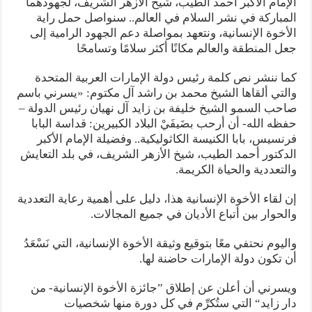
الإمام الأكبر أحمد الطيب، شيخ الأزهر الشريف، لجهودهما
المباركة في نشر السلام في العالم.. سنواصل حمل راية
الأخوة الإنسانية، ونتعهد بمواصلة دعم الجهود الرامية إلى
جعل المنطقة والعالم مكانًا أكثر سلامًا وتسامحًا
كما ننشر نص كلمة رئيس دولة الإمارات العربية المتحدة
والتي ألقاها الشيخ محمد بن راشد آل مكتوم: «يسرني باسم
صاحب السمو الشيخ خليفة بن زايد آل نهيان رئيس الدولة –
حفظه الله- أن أرحب بضَيفَيْ البلاد الكبيرين: قداسة البابا
فرنسيس، بابا الكنيسة الكاثوليكية.. وفضيلة الإمام الأكبر
الدكتور أحمد الطيب، شيخ الأزهر الشريف، في بلد التعايش
والتعددية والحياة الكريمة.
إن لقاء الأخوة الإنسانية هذا، دليل على أهمية رعاية التعددية
والحوار بين أتباع الأديان في جميع المجالات.
واليوم نحتفي معًا بتوقيع وثيقة الأخوة الإنسانية، التي نَسْعَدُ
أن تكون دولة الإمارات حاضنة لها.
ويسرني أن أعلن عن إطلاق ”جائزة الأخوة الإنسانية- من
دار زايد“ التي ستُكرِّم في كل دورة منها شخصيات