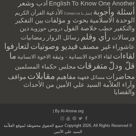
أدب وشعر
English
To Know One Another
أسئلة وأجوبة
الأدعية
القرآن الكريم
إتصل بنا Contact us
الوحدة الاسلامية
بحوث و مؤلفات
بين التفكير
والتكفير
خلاصة القول
دين
خطب
دروس حوزوية
رأي وقلم
ورسالات
رسائل الزوار
رمضانيات
فيديو وصوتيات
لتعارفوا
غير مصنف
عاشوراء
ما
لقاءات
لقاء الاخوة الانسانية - وثيقة الاخوة الانسانية
متفرقات
قلّ ودلّ
مجلس حكماء المسلمين
مقابلات
محاضرات
مفاهيم
مواقف
مسائل فقهية
وآراء العلاّمة السيد علي الأمين من الأحداث
والقضايا
|
By
Al-Amine.org
© Copyright 2026, All Rights Reserved جميع الحقوق محفوظة لموقع العلاّمة
السيد علي الأمين