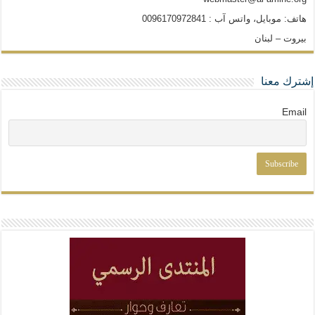
هاتف: موبايل، واتس آب : 0096170972841
بيروت – لبنان
إشترك معنا
Email