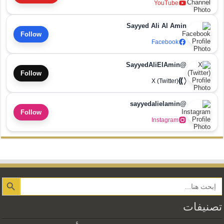
YouTube
Sayyed Ali Al Amin
Follow
Facebook
@SayyedAliElAmin
Follow
X (Twitter)
@sayyedalielamin
Follow
Instagram
Search Button
تصنيفات