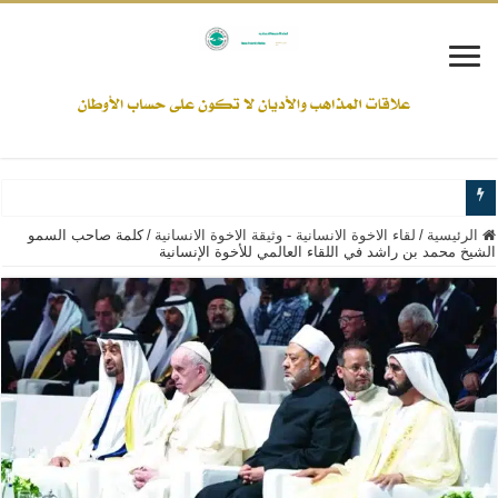
www.alamine.net
الرئيسية
/
لقاء الاخوة الانسانية - وثيقة الاخوة الانسانية
/
كلمة صاحب السمو
الشيخ محمد بن راشد في اللقاء العالمي للأخوة الإنسانية
مواقف وآراء العلاّمة السيد علي الأمين من الأحداث والقضايا - اضغط للاطلاع
إذا كان التسنن هو الإيمان بسنة رسول الله ( صلى الله عليه وآله) فكلّ المسلمين سن
علاقات المذاهب والأديان لا يجوز أن تكون على حساب الأوطان
لن تحمينا مذاهبنا ولا طوائفنا ولا أحزابنا ولا جماعاتنا، بل الإنصهار الوطني والدولة العا
المذاهب ليست قدرًا لا يمكن تجاوزه
ليست المنفعة تأتي من إسلامية النّظام كما لا تأتي المضرة من مسيحية النظام
المتهاون بوطنه متهاون بدينه حتماً