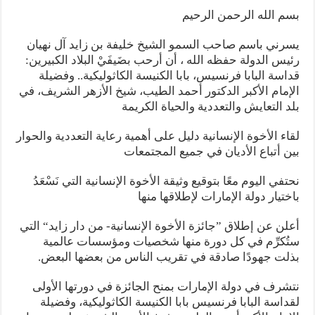
بسم الله الرحمن الرحيم
يسرني باسم صاحب السمو الشيخ خليفة بن زايد آل نهيان
رئيس الدولة حفظه الله ، أن أرحب بضَيفَيْ البلاد الكبيرين:
قداسة البابا فرنسيس، بابا الكنيسة الكاثوليكية.. وفضيلة
الإمام الأكبر الدكتور أحمد الطيب، شيخ الأزهر الشريف، في
بلد التعايش والتعددية والحياة الكريمة
لقاء الأخوة الإنسانية دليل على أهمية رعاية التعددية والحوار
بين أتباع الأديان في جميع المجتمعات
نحتفي اليوم معًا بتوقيع وثيقة الأخوة الإنسانية التي نَسْعَدُ
باختيار دولة الإمارات لإطلاقها منها
أعلن عن إطلاق ”جائزة الأخوة الإنسانية- من دار زايد“ التي
ستُكرِّم في كل دورة منها شخصيات ومؤسسات عالمية
بذلت جهودًا صادقة في تقريب الناس من بعضها البعض.
نتشرف في دولة الإمارات بمنح الجائزة في دورتها الأولى
لقداسة البابا فرنسيس بابا الكنيسة الكاثوليكية، وفضيلة