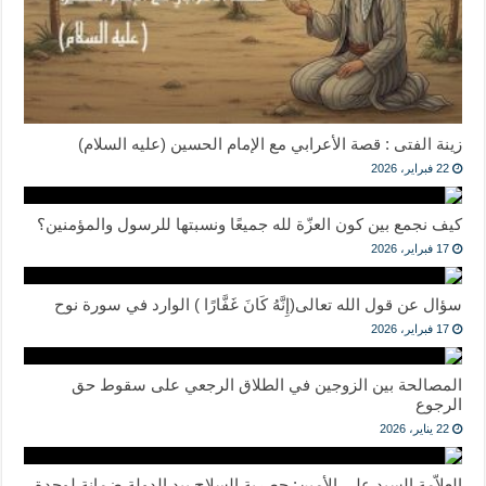
زينة الفتى : قصة الأعرابي مع الإمام الحسين (عليه السلام)
22 فبراير، 2026
كيف نجمع بين كون العزّة لله جميعًا ونسبتها للرسول والمؤمنين؟
17 فبراير، 2026
سؤال عن قول الله تعالى(إِنَّهُ كَانَ غَفَّارًا ) الوارد في سورة نوح
17 فبراير، 2026
المصالحة بين الزوجين في الطلاق الرجعي على سقوط حق
الرجوع
22 يناير، 2026
العلاّمة السيد علي الأمين: حصرية السلاح بيد الدولة ضمانة لوحدة