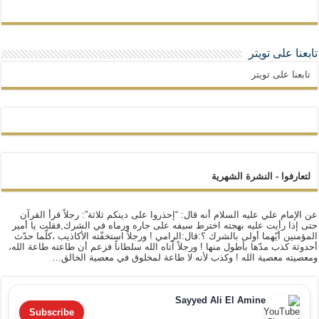
تابعنا على تويتر
تابعنا على تويتر
لتعارفوا - النشرة الشهرية
عن الإمام علي عليه السلام أنه قال: “إحذروا على دينكم ثلاثة”: رجلاً قرأ القرآن
حتى إذا رأيت عليه بهجته اخترط سيفه على جاره ورماه في الشرك,فقلت يا أمير
المؤمنين أيّهما أولى بالشرك ؟:قال:الرامي ! ورجلاً استخفّته الأكاذيب ،كلّما حدّث
أحدوثة كذب مدّها بأطول منها ! ورجلاً آتاه الله سلطاناً فزعم أن طاعته طاعة الله،
ومعصيته معصية الله ! وكذب لأنه لا طاعة لمخلوق في معصية الخالق…
Sayyed Ali El Amine
Subscribe