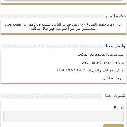
حكمة اليوم
عن الإمام جعفر الصادق (ع) : من ضرب الناس بسيفه ودعاهم إلى نفسه وفي
المسلمين من هو أعلم منه فهو ضالّ متكلّف
تواصل معنا
للمزيد من المعلومات، المكتب:
webmaster@al-amine.org
هاتف: موبايل، واتس آب : 0096170972841
بيروت – لبنان
إشترك معنا
Email