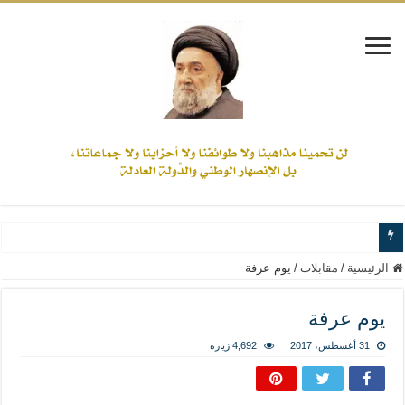
www.alamine.net
الرئيسية
/
مقابلات
/
يوم عرفة
مواقف وآراء العلاّمة السيد علي الأمين من الأحداث والقضايا - اضغط للاطلاع
يوم عرفة
إذا كان التسنن هو الإيمان بسنة رسول الله ( صلى الله عليه وآله) فكلّ المسلمين سن
31 أغسطس، 2017
4,692 زيارة
علاقات المذاهب والأديان لا يجوز أن تكون على حساب الأوطان
لن تحمينا مذاهبنا ولا طوائفنا ولا أحزابنا ولا جماعاتنا، بل الإنصهار الوطني والدولة العا