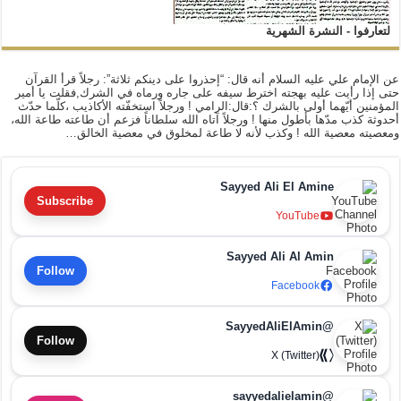
لتعارفوا - النشرة الشهرية
عن الإمام علي عليه السلام أنه قال: “إحذروا على دينكم ثلاثة”: رجلاً قرأ القرآن
حتى إذا رأيت عليه بهجته اخترط سيفه على جاره ورماه في الشرك,فقلت يا أمير
المؤمنين أيّهما أولى بالشرك ؟:قال:الرامي ! ورجلاً استخفّته الأكاذيب ،كلّما حدّث
أحدوثة كذب مدّها بأطول منها ! ورجلاً آتاه الله سلطاناً فزعم أن طاعته طاعة الله،
ومعصيته معصية الله ! وكذب لأنه لا طاعة لمخلوق في معصية الخالق…
Sayyed Ali El Amine
Subscribe
YouTube
Sayyed Ali Al Amin
Follow
Facebook
@SayyedAliElAmin
Follow
X (Twitter)
@sayyedalielamin