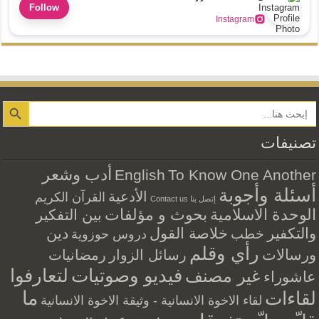
Follow
Instagram
Search Button
تصنيفات
أدب وشعر
English
To Know One Another
أسئلة وأجوبة
الأدعية
القرآن الكريم
إتصل بنا Contact us
الوحدة الاسلامية
بحوث و مؤلفات
بين التفكير
والتكفير
خلاصة القول
دين
خطب
دروس حوزوية
رأي وقلم
ورسالات
رسائل الزوار
رمضانيات
فيديو وصوتيات
لتعارفوا
غير مصنف
عاشوراء
ما
لقاءات
لقاء الاخوة الانسانية - وثيقة الاخوة الانسانية