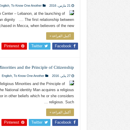
21 مارس، 2016
To Know One Another
,
English
 Center – Lebanon, at the launching of
n dignity …. The first relationship between
hased in Mecca, when believers of the new …
أكمل القراءة »
Pinterest
Twitter
Facebook
norities and the Principle of Citizenship
27 يناير، 2016
To Know One Another
,
English
ligious Minorities and the Principle of
he National identity Man acquires a religious
or in other beliefs which he or she considers
religious. Such …
أكمل القراءة »
Pinterest
Twitter
Facebook