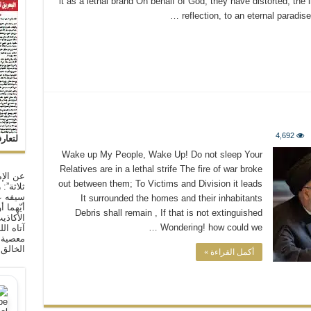
it as a lethal brand On behalf of God, they have distorted, th
reflection, to an eternal paradise
4,692
لتعار
Wake up My People, Wake Up! Do not sleep Your
Relatives are in a lethal strife The fire of war broke
عن الإم
out between them; To Victims and Division it leads
ثلاثة”:
سيفه ع
It surrounded the homes and their inhabitants
أيّهما 
Debris shall remain , If that is not extinguished
الأكاذي
Wondering! how could we …
آتاه ال
معصية ا
الخالق
أكمل القراءة »