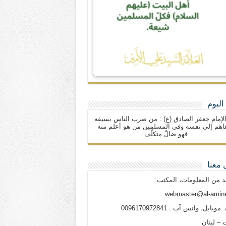
اليوم
لإمام جعفر الصادق (ع) : من ضرب الناس بسيفه
اهم إلى نفسه وفي المسلمين من هو أعلم منه
فهو ضالّ متكلّف
 معنا
د من المعلومات، المكتب:
webmaster@al-amine
وبايل، واتس آب : 0096170972841
 – لبنان