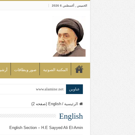
الخميس , أغسطس 6 2026
المكتبة الصوتية
صور وبطاقات
أرشيف bd
عناوين
www.alamine.net
مواقف وآراء العلاّمة السيد علي الأمين م
الرئيسية
/
English (صفحه 2)
إذا كان التسنن هو الإيمان بسنة رسول ال
English
علاقات المذاهب والأديان لا يجوز أن تك
English Section – H.E Sayyed Ali El-Amin
لن تحمينا مذاهبنا ولا طوائفنا ولا أحزابنا 