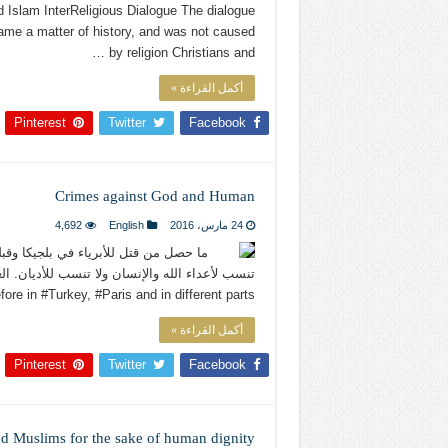
Islam InterReligious Dialogue The dialogue
ame a matter of history, and was not caused
by religion Christians and …
أكمل القراءة »
Pinterest
Twitter
Facebook
Crimes against God and Human
24 مارس، 2016
English
4,692
ما حصل من قتل للأبرياء في بلجيكا وقبله
re in ‪#‎Turkey‬, ‪#‎Paris‬ and in different parts …
أكمل القراءة »
Pinterest
Twitter
Facebook
nd Muslims for the sake of human dignity