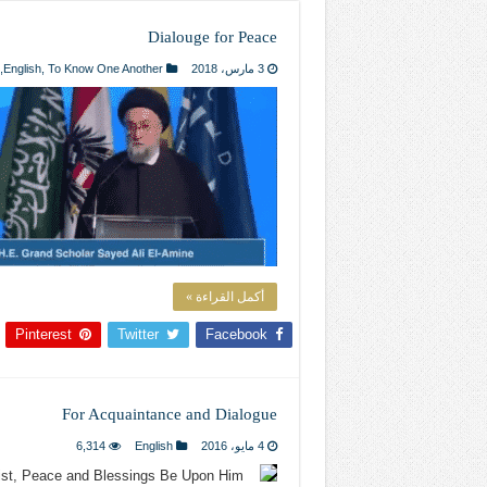
المذاهب ليست قدرًا لا يمكن تجاوزه
Dialouge for Peace
ليست المنفعة تأتي من إسلامية النّظام ك
3 مارس، 2018
To Know One Another
,
English
,
المتهاون بوطنه متهاون بدينه حتماً
نسج العلاقة مع الآخر تكون من خلال منظوم
تيك توك
أكمل القراءة »
Pinterest
Twitter
Facebook
For Acquaintance and Dialogue
4 مايو، 2016
English
6,314
rist, Peace and Blessings Be Upon Him