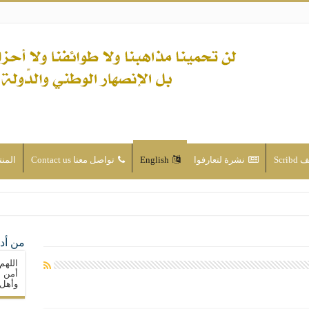
Scri
نشرة لتعارفوا
English
تواصل معنا Contact us
المن
ن الأحداث والقضايا - اضغط للاطلاع
من أدع
له ( صلى الله عليه وآله) فكلّ المسلمين سنّة والتشيّع إن كان حب أهل البيت (عليهم ا
اللهم
ون على حساب الأوطان
أمن م
وأهل 
ولا جماعاتنا، بل الإنصهار الوطني والدولة العادلة