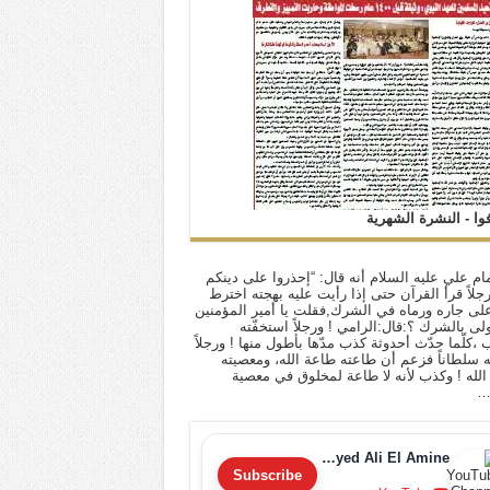
فوا - النشرة الشهرية
ام علي عليه السلام أنه قال: “إحذروا على دينكم
 رجلاً قرأ القرآن حتى إذا رأيت عليه بهجته اخترط
لى جاره ورماه في الشرك,فقلت يا أمير المؤمنين
أولى بالشرك ؟:قال:الرامي ! ورجلاً استخفّته
ب ،كلّما حدّث أحدوثة كذب مدّها بأطول منها ! ورجلاً
له سلطاناً فزعم أن طاعته طاعة الله، ومعصيته
لله ! وكذب لأنه لا طاعة لمخلوق في معصية
…
Sayyed Ali El Amine
Subscribe