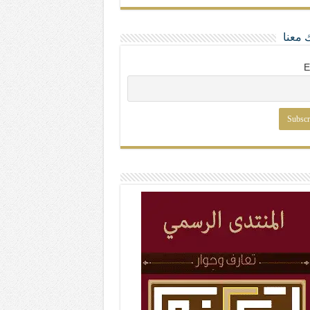
 معنا
E