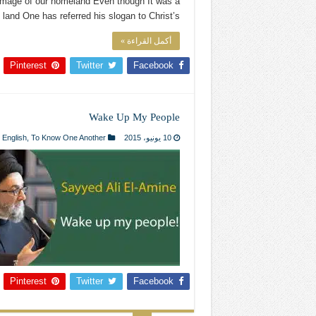
e image of our homeland Even though It was a
 land One has referred his slogan to Christ’s …
أكمل القراءة »
Pinterest
Twitter
Facebook
Wake Up My People
10 يونيو، 2015
To Know One Another
,
English
Pinterest
Twitter
Facebook