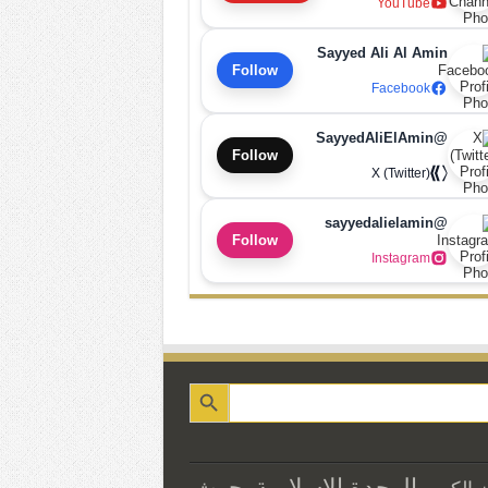
YouTube
Sayyed Ali Al Amin
Follow
Facebook
@SayyedAliElAmin
Follow
X (Twitter)
@sayyedalielamin
Follow
Instagram
الوحدة الاسلامية
بحوث