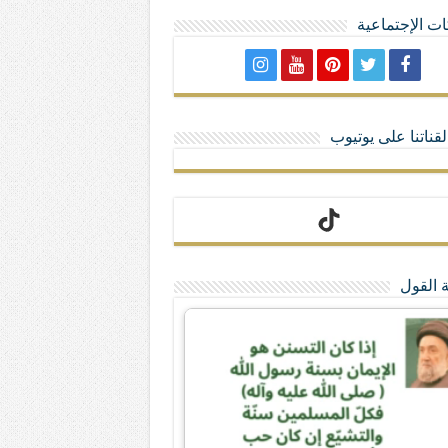
ت الإجتماعية
لا تمنحهم الامتيازات أنساب و أديان
قناتنا على يوتيوب
 القول