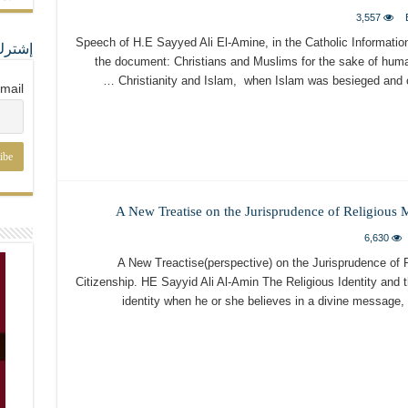
3,557
Speech of H.E Sayyed Ali El-Amine, in the Catholic Information
إشترك
the document: Christians and Muslims for the sake of huma
Christianity and Islam, when Islam was besieged and c
mail
A New Treatise on the Jurisprudence of Religious Mi
6,630
A New Treactise(perspective) on the Jurisprudence of Re
Citizenship. HE Sayyid Ali Al-Amin The Religious Identity and t
identity when he or she believes in a divine message, 