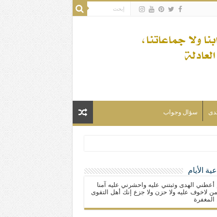
تدى
سؤال وجواب
ية الأيام
لسلام) فكلّ المسلمين شيعة.
 أعطني الهدى وثبتني عليه واحشرني عليه آمنا
ن لاخوف عليه ولا حزن ولا جزع إنك أهل التقوى
المغفرة