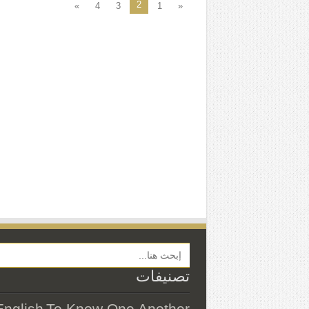
2
»
4
3
1
«
Search Button
تصنيفات
English
To Know One Another