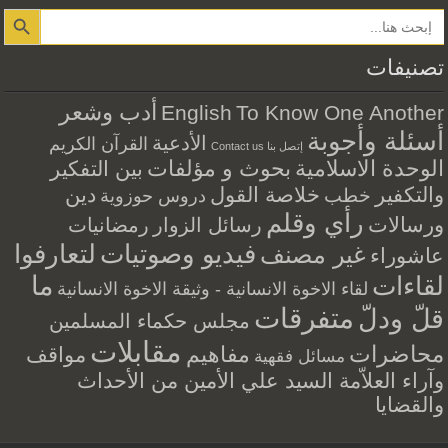
Search Button
تصنيفات
أدب وشعر
English
To Know One Another
أسئلة وأجوبة
الأدعية
القرآن الكريم
إتصل بنا Contact us
الوحدة الاسلامية
بحوث و مؤلفات
بين التفكير
والتكفير
خلاصة القول
دين
خطب
دروس حوزوية
رأي وقلم
ورسالات
رسائل الزوار
رمضانيات
فيديو وصوتيات
لتعارفوا
غير مصنف
عاشوراء
ما
لقاءات
لقاء الاخوة الانسانية - وثيقة الاخوة الانسانية
متفرقات
قلّ ودلّ
مجلس حكماء المسلمين
مقابلات
محاضرات
مفاهيم
مواقف
مسائل فقهية
وآراء العلاّمة السيد علي الأمين من الأحداث
والقضايا