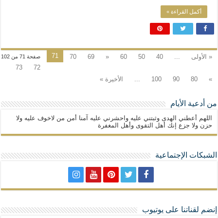
أكمل القراءة »
71
« الأولى
...
40
50
60
«
69
70
صفحة 71 من 102
73
72
»
80
90
100
...
الأخيرة »
من أدعية الأيام
اللهم أعطني الهدى وثبتني عليه واحشرني عليه آمنا أمن من لاخوف عليه ولا
حزن ولا جزع إنك أهل التقوى وأهل المغفرة
الشبكات الإجتماعية
إنضم لقناتنا على يوتيوب