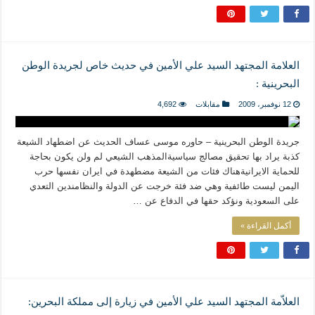
العلامة المجتهد السيد علي الأمين في حديث خاص لجريدة الوطن
البحرينية :
12 نوفمبر، 2009
مقابلات
4,692
جريدة الوطن البحرينية – حاوره موسى عساف الحديث عن اضطهاد الشيعة
كذبة يراد بها تحقيق مصالج سياسيةالمذهب الشيعي لم ولن يكون بحاجة
للحماية الايرانيةهناك فئات من الشيعة مضطهدة في ايران نفسها حرب
اليمن ليست طائفية وهي ضد فئة خرجت عن الدولة والنظامندين التعدي
على السعودية ونؤكد حقها في الدفاع عن …
أكمل القراءة »
العلاّمة المجتهد السيد علي الأمين في زيارة إلى مملكة البحرين: