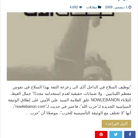
المذاهب ليست قدرًا لا يمكن تجاوزه
1 ديسمبر، 2009
مقابلات
4,692
ليست المنفعة تأتي من إسلامية النّظام كما لا تأتي المضرة من مسيحية النظام
المتهاون بوطنه متهاون بدينه حتماً
نسج العلاقة مع الآخر تكون من خلال منظومة القيم و المبادئ الانسانية التي تجعل الن
“توظيف السلاح في الداخل أدّى الى زعزعة الثقة بهذا السلاح في نفوس
معظم اللبنانيين.. ولا ضمانات حقيقية لعدم استخدامه مجددًا” جمال العيط،
الثلاثاء NOWLEBANON علق العلامة السيد علي الأمين على إطلاق الوثيقة
السياسية الجديدة لـ”حزب الله”، فاعتبر في حديث لـ”nowlebanon.com”،
أنها “لا تختلف مع الوثيقة التأسيسية للحزب”، موضحًا أن “حزب …
أكمل القراءة »