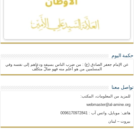
حكمة اليوم
عن الإمام جعفر الصادق (ع) : من ضرب الناس بسيفه ودعاهم إلى نفسه وفي
المسلمين من هو أعلم منه فهو ضالّ متكلّف
تواصل معنا
للمزيد من المعلومات، المكتب:
webmaster@al-amine.org
هاتف: موبايل، واتس آب : 0096170972841
بيروت – لبنان