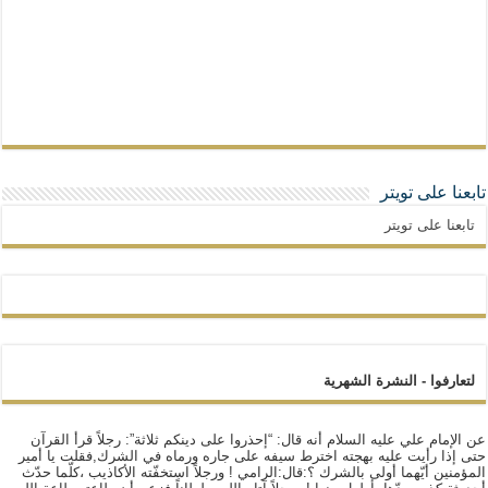
تابعنا على تويتر
تابعنا على تويتر
لتعارفوا - النشرة الشهرية
عن الإمام علي عليه السلام أنه قال: “إحذروا على دينكم ثلاثة”: رجلاً قرأ القرآن
حتى إذا رأيت عليه بهجته اخترط سيفه على جاره ورماه في الشرك,فقلت يا أمير
المؤمنين أيّهما أولى بالشرك ؟:قال:الرامي ! ورجلاً استخفّته الأكاذيب ،كلّما حدّث