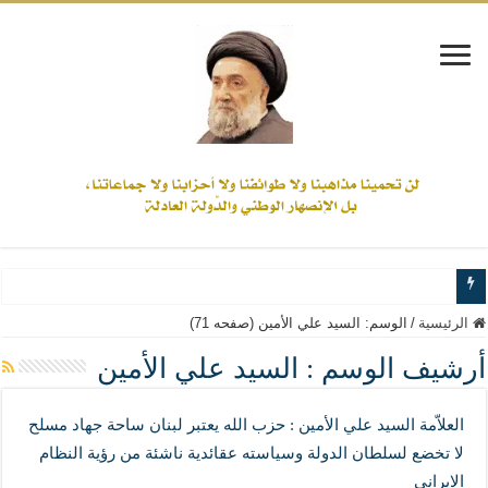
www.alamine.net
الرئيسية
/
الوسم:
السيد علي الأمين
(صفحه 71)
مواقف وآراء العلاّمة السيد علي الأمين من الأحداث والقضايا - اضغط للاطلاع
أرشيف الوسم :
السيد علي الأمين
إذا كان التسنن هو الإيمان بسنة رسول الله ( صلى الله عليه وآله) فكلّ المسلمين سنّ
العلاّمة السيد علي الأمين : حزب الله يعتبر لبنان ساحة جهاد مسلح
علاقات المذاهب والأديان لا يجوز أن تكون على حساب الأوطان
لا تخضع لسلطان الدولة وسياسته عقائدية ناشئة من رؤية النظام
لن تحمينا مذاهبنا ولا طوائفنا ولا أحزابنا ولا جماعاتنا، بل الإنصهار الوطني والدولة العاد
الايراني