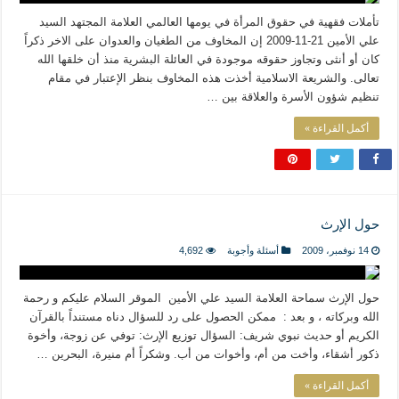
تأملات فقهية في حقوق المرأة في يومها العالمي العلامة المجتهد السيد
علي الأمين 21-11-2009 إن المخاوف من الطغيان والعدوان على الاخر ذكراً
كان أو أنثى وتجاوز حقوقه موجودة في العائلة البشرية منذ أن خلقها الله
تعالى. والشريعة الاسلامية أخذت هذه المخاوف بنظر الإعتبار في مقام
تنظيم شؤون الأسرة والعلاقة بين …
أكمل القراءة »
حول الإرث
14 نوفمبر، 2009
أسئلة وأجوبة
4,692
حول الإرث سماحة العلامة السيد علي الأمين الموقر السلام عليكم و رحمة
الله وبركاته ، و بعد : ممكن الحصول على رد للسؤال دناه مستنداً بالقرآن
الكريم أو حديث نبوي شريف: السؤال توزيع الإرث: توفي عن زوجة، وأخوة
ذكور أشقاء، وأخت من أم، وأخوات من أب. وشكراً أم منيرة، البحرين …
أكمل القراءة »