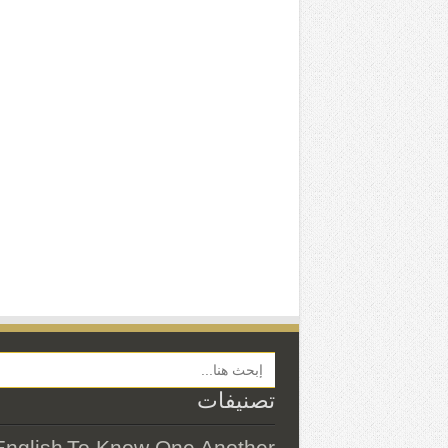
Search Button
تصنيفات
English
To Know One Another