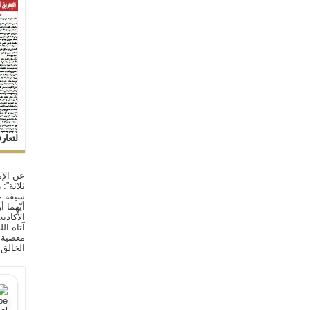
لتعار
عن الإم
ثلاثة”:
سيفه ع
أيّهما 
الأكاذي
آتاه ال
معصية ا
الخالق