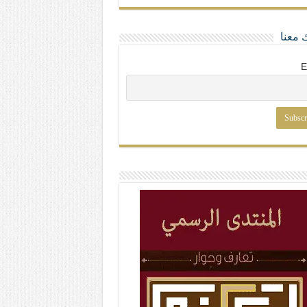
 معنا
E