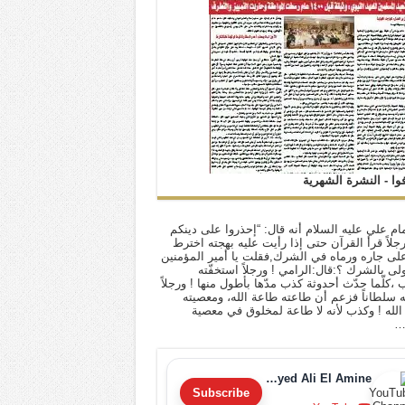
فوا - النشرة الشهرية
ام علي عليه السلام أنه قال: “إحذروا على دينكم
 رجلاً قرأ القرآن حتى إذا رأيت عليه بهجته اخترط
لى جاره ورماه في الشرك,فقلت يا أمير المؤمنين
أولى بالشرك ؟:قال:الرامي ! ورجلاً استخفّته
ب ،كلّما حدّث أحدوثة كذب مدّها بأطول منها ! ورجلاً
له سلطاناً فزعم أن طاعته طاعة الله، ومعصيته
لله ! وكذب لأنه لا طاعة لمخلوق في معصية
…
Sayyed Ali El Amine
Subscribe