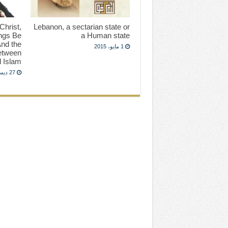
Christ,
Lebanon, a sectarian state or
ngs Be
a Human state
nd the
1 مايو، 2015
etween
d Islam
27 ديسمبر، 1991