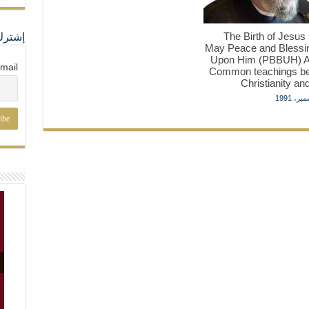
The Birth of Jesus 
إشترك
May Peace and Blessi
Upon Him (PBBUH) A
mail
Common teachings b
Christianity an