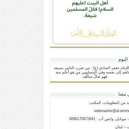
اليوم
لإمام جعفر الصادق (ع) : من ضرب الناس بسيفه
اهم إلى نفسه وفي المسلمين من هو أعلم منه
فهو ضالّ متكلّف
 معنا
د من المعلومات، المكتب:
webmaster@al-amine
وبايل، واتس آب : 0096170972841
 – لبنان