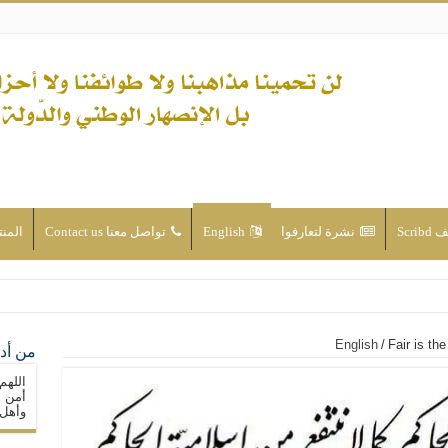
Scri
نشرة لتعارفوا
English
تواصل معنا Contact us
المن
ن الأحداث والقضايا - اضغط للاطلاع
English
/
Fair is the
من أدع
له ( صلى الله عليه وآله) فكلّ المسلمين سنّة والتشيّع إن كان حب أهل البيت (عليهم ا
اللهم
ون على حساب الأوطان
أمن م
وأهل 
ولا جماعاتنا، بل الإنصهار الوطني والدولة العادلة