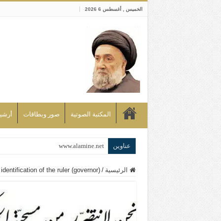
الخميس , أغسطس 6 2026
المكتبة الصوتية
صور وبطاقات
أرشيف bd
عناوين
www.alamine.net
مواقف وآراء العلاّمة السيد علي الأمين م
الرئيسية
/
 identification of the ruler (governor)
إذا كان التسنن هو الإيمان بسنة رسول ال
علاقات المذاهب والأديان لا يجوز أن تك
لن تحمينا مذاهبنا ولا طوائفنا ولا أحزابنا 