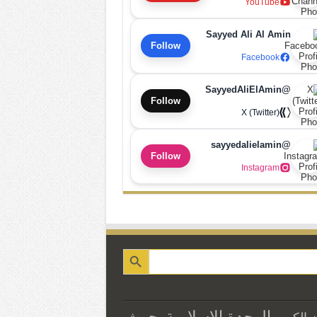
YouTube
Sayyed Ali Al Amin
Follow
Facebook
@SayyedAliElAmin
Follow
X (Twitter)
@sayyedalielamin
Follow
Instagram
الوحدة الاسلامية
بحوث