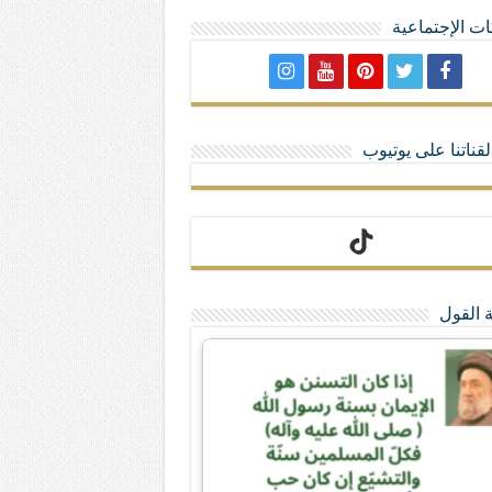
ت الإجتماعية
لا تمنحهم الامتيازات أنساب و أديان
قناتنا على يوتيوب
 القول