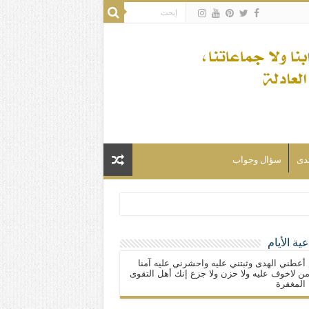
تدى
سؤال وجواب
ية الأيام
لسلام) فكلّ المسلمين شيعة.
 أعطني الهدى وثبتني عليه واحشرني عليه آمنا
ن لاخوف عليه ولا حزن ولا جزع إنك أهل التقوى
المغفرة