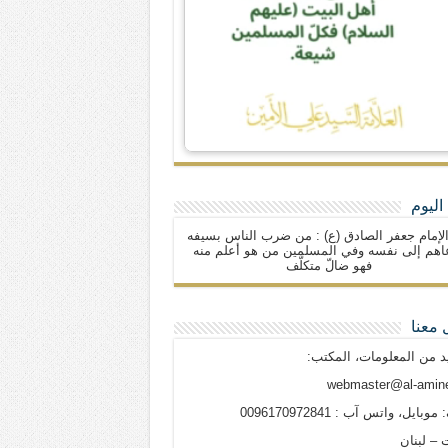
اليوم
لإمام جعفر الصادق (ع) : من ضرب الناس بسيفه
اهم إلى نفسه وفي المسلمين من هو أعلم منه
فهو ضالّ متكلّف
 معنا
د من المعلومات، المكتب:
webmaster@al-amine
وبايل، واتس آب : 0096170972841
 – لبنان