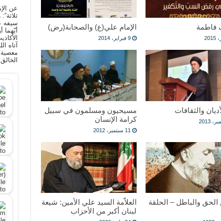
عن الإم
ثلاثة”:
سيفه ع
فاطمة
الإمام علي(ع) والصحابة(رض)
أيّهما 
الأكاذي
9 فبراير، 2014
آتاه ال
معصية ا
الخالق
أديان والثقافات
مسيحيون ومسلمون في سبيل
كرامة الإنسان
11 سبتمبر، 2012
الحق والباطل – الحلقة
العلاّمة السيد علي الأمين: شيعة
لبنان أكبر من الأحزاب