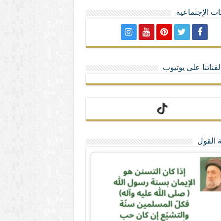
ت الإجتماعية
لا تمنحهم الامتيازات أنساب و أديان
قناتنا على يوتيوب
 القول