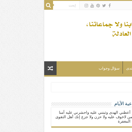
تدى
سؤال وجواب
ية الأيام
لسلام) فكلّ المسلمين شيعة.
 أعطني الهدى وثبتني عليه واحشرني عليه آمنا
ن لاخوف عليه ولا حزن ولا جزع إنك أهل التقوى
المغفرة