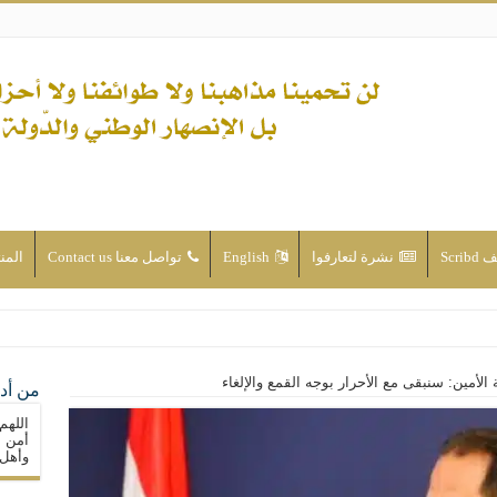
Scri
نشرة لتعارفوا
English
تواصل معنا Contact us
المن
ن الأحداث والقضايا - اضغط للاطلاع
 الأمين: سنبقى مع الأحرار بوجه القمع والإلغاء
من أدع
له ( صلى الله عليه وآله) فكلّ المسلمين سنّة والتشيّع إن كان حب أهل البيت (عليهم ا
اللهم
ون على حساب الأوطان
أمن م
وأهل 
ولا جماعاتنا، بل الإنصهار الوطني والدولة العادلة