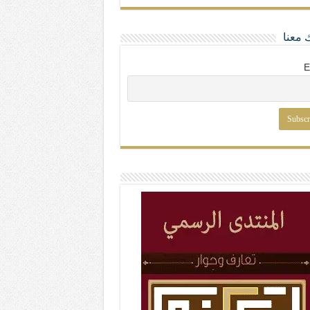
 معنا
E