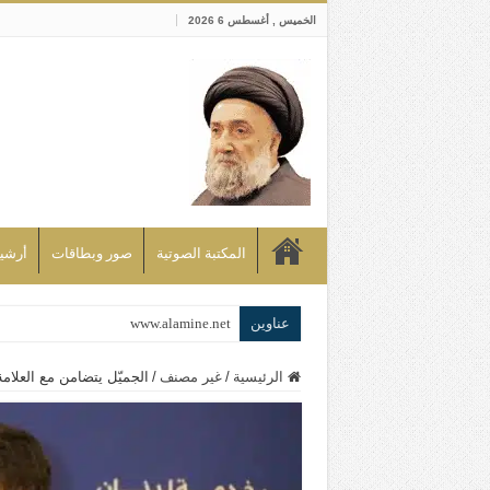
الخميس , أغسطس 6 2026
المكتبة الصوتية
صور وبطاقات
أرشيف bd
عناوين
www.alamine.net
مواقف وآراء العلاّمة السيد علي الأمين م
الرئيسية
/
غير مصنف
/
الجميّل يتضامن مع العلامة
إذا كان التسنن هو الإيمان بسنة رسول ال
علاقات المذاهب والأديان لا يجوز أن تك
لن تحمينا مذاهبنا ولا طوائفنا ولا أحزابنا 