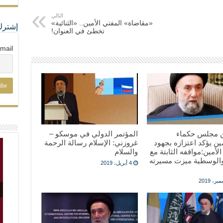
التالي
«مقاضاة» المفتي الأمين.. «الثنائية»
إشترك
تخطئ في العنوان!
mail
بيان من ‎مجلس حكماء
المؤتمر الدولي في موسكو –
ن يؤكد اعتزازه بجهود
غروزني: الإسلام رسالة الرحمة
 الأمين:مواقفه الثابتة مع
والسلام
والوسطية ميزت مسيرته
4 أبريل، 2019