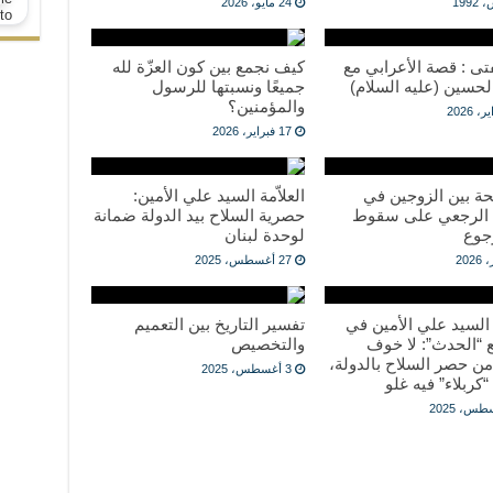
24 مايو، 2026
فتى : قصة الأعرابي مع
كيف نجمع بين كون العزّة لله
الحسين (عليه السلام)
جميعًا ونسبتها للرسول
والمؤمنين؟
17 فبراير، 2026
حة بين الزوجين في
العلاّمة السيد علي الأمين:
 الرجعي على سقوط
حصرية السلاح بيد الدولة ضمانة
جوع
لوحدة لبنان
27 أغسطس، 2025
ة السيد علي الأمين في
تفسير التاريخ بين التعميم
 “الحدث”: لا خوف
والتخصيص
ن حصر السلاح بالدولة،
3 أغسطس، 2025
“كربلاء” فيه غلو