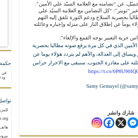
ميّل، عن “تضامنه مع العلامة السيّد علي الأمين”.
ر “تويتر”: “كل التضامن مع العلامة السيّد علي
باً بحصرية السلاح ودعم الثورة تلفق إليه التهم
اء يوماً عن إطلاق النار على منزله وإجباره وعائلته
س حرية التعبير بوجه القمع والإلغاء”.
الأمين الذي في كل مرة يرفع صوته مطالبا بحصرية
 ويساق إلى العدالة، والأهم لم يتردد هؤلاء يوما عن
ائلته على مغادرة الجنوب. سنبقى مع الاحرار حراس
حكمة 
https://t.co/0P8U90IQ
عن ا
ودع
تواصل
للمزي
شارك وانشر
.org
هاتف: م
بيروت