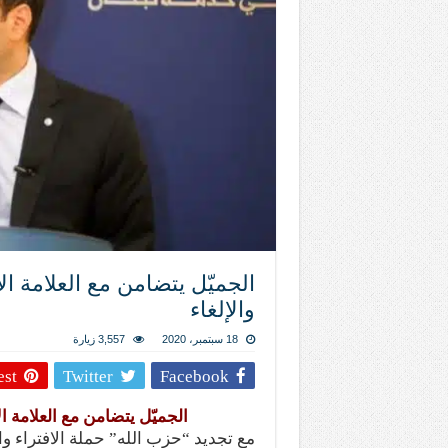
المذاهب ليست قدرًا لا يمكن تجاوزه
ليست المنفعة تأتي من إسلامية النّظام ك
المتهاون بوطنه متهاون بدينه حتماً
نسج العلاقة مع الآخر تكون من خلال منظوم
تيك توك
الجميّل يتضامن مع العلامة ال
والإلغاء
18 سبتمبر، 2020
3,557 زيارة
est
Twitter
Facebook
الجميّل يتضامن مع العلامة ال
مع تجديد “حزب الله” حملة الافتراء و