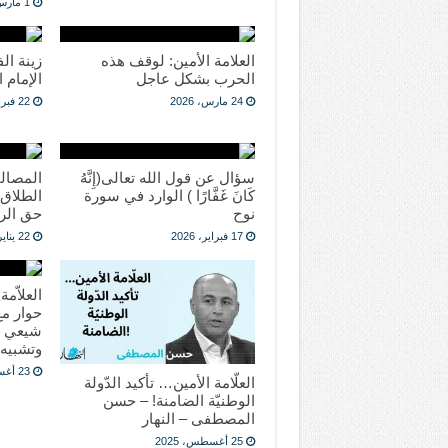
1 مارس، 1992
العلامة الأمين: لوقف هذه
زينة ال
الحرب بشكل عاجل
الإمام 
24 مارس، 2026
22 فبراير، 2026
سؤال عن قول الله تعالى(إِنَّهُ
المصال
كَانَ غَفَّارًا ) الوارد في سورة
الطلاق
نوح
حق الر
17 فبراير، 2026
22 يناير، 2026
العلاّم
حوار مع
شيعي م
وتشبيه 
23 أغسطس، 2025
العلّامة الأمين… تأكيد الدّولة
الوطنيّة الضامنة! – حسن
المصطفى – النهار
25 أغسطس، 2025