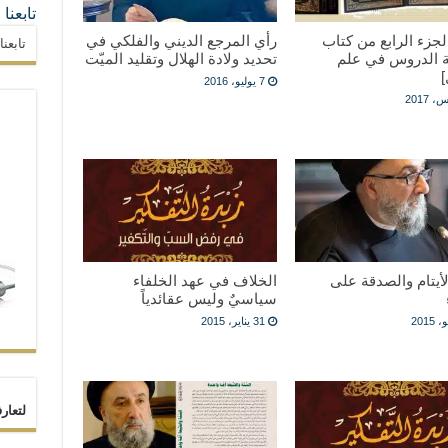
تابعنا
جزء الرابع من كتاب
رأي المرجع الديني والفلكي في
تابعن
 الدروس في علم
تحديد ولادة الهلال وتقليد الميّت
]
7 يوليو، 2016
لأيتام والصدقة على
الخلاف في عهد الخلفاء
سياسيٌ وليس عقائدياً
31 يناير، 2015
لتعار