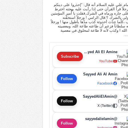
ام علي عليه السلام أنه قال: “إحذروا على دينكم
 رجلاً قرأ القرآن حتى إذا رأيت عليه بهجته اخترط
لى جاره ورماه في الشرك,فقلت يا أمير المؤمنين
أولى بالشرك ؟:قال:الرامي ! ورجلاً استخفّته
ب ،كلّما حدّث أحدوثة كذب مدّها بأطول منها ! ورجلاً
له سلطاناً فزعم أن طاعته طاعة الله، ومعصيته
لله ! وكذب لأنه لا طاعة لمخلوق في معصية
…
Sayyed Ali El Amine
Subscribe
YouTube
Sayyed Ali Al Amin
Follow
Facebook
@SayyedAliElAmin
Follow
X (Twitter)
@sayyedalielamin
Follow
Instagram