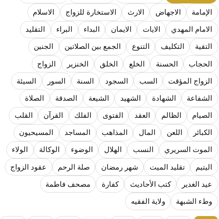
المذاهب ليست قدرًا لا يمكن تجاوزه
الإمامة
الاجهاض
الارث
الاستخارة للزواج
الاسلام
ليست المنفعة تأتي من إسلامية النّظام كما لا تأتي المضرة من مسيحية النظام
الامام المهدي
الايات
الايمان
البداء
البراء
التقليد
المتهاون بوطنه متهاون بدينه حتماً
التقية
التكليف
التنوع
الجمع بين الصلاتين
الجنين
نسج العلاقة مع الآخر تكون من خلال منظومة القيم و المبادئ الانسانية التي تجعل الن
الحجاب
الحسنة
الخلع
الخلق
الخنزير
الزواج
الزواج المؤقت
السب
السجود
السنة
السور
السيئة
الشفاعة
الشهادة
الشهيد
الشيعة
الصدقة
الصلاة
الصيام
الظالم
العقد
الفتوى
الفلك
القرآن
القلب
الكبائر
اللعن
المال
المذاهب
المساجد
المسيحيون
الموت السريري
النسب
الهلال
الوضوء
الوكالة
الولاء
اليتيم
تقليد الميت
شهر رمضان
صلة الرحم
عقود الزواج
عيد الغدير
كتب الأحاديث
كفارة
مصحف فاطمة
وطء الشبهة
ولاية الفقيه