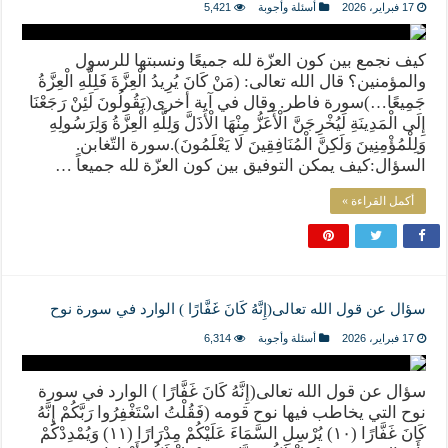
17 فبراير، 2026
أسئلة وأجوبة
5,421
كيف نجمع بين كون العزّة لله جميعًا ونسبتها للرسول
والمؤمنين؟ قال الله تعالى: (مَنْ كَانَ يُرِيدُ الْعِزَّةَ فَلِلَّهِ الْعِزَّةُ
جَمِيعًا…)سورة فاطر. وقال في آية أخرى(يَقُولُونَ لَئِنْ رَجَعْنَا
إِلَى الْمَدِينَةِ لَيُخْرِجَنَّ الْأَعَزُّ مِنْهَا الْأَذَلَّ وَلِلَّهِ الْعِزَّةُ وَلِرَسُولِهِ
وَلِلْمُؤْمِنِينَ وَلَكِنَّ الْمُنَافِقِينَ لَا يَعْلَمُونَ).سورة التّغابن.
السؤال:كيف يمكن التوفيق بين كون العزّة لله جميعاً …
أكمل القراءة »
سؤال عن قول الله تعالى(إِنَّهُ كَانَ غَفَّارًا ) الوارد في سورة نوح
17 فبراير، 2026
أسئلة وأجوبة
6,314
سؤال عن قول الله تعالى(إِنَّهُ كَانَ غَفَّارًا ) الوارد في سورة
نوح التي يخاطب فيها نوح قومه (فَقُلْتُ اسْتَغْفِرُوا رَبَّكُمْ إِنَّهُ
كَانَ غَفَّارًا (١٠) يُرْسِلِ السَّمَاءَ عَلَيْكُمْ مِدْرَارًا (١١) وَيُمْدِدْكُمْ