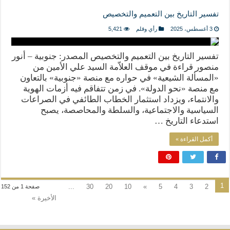
تفسير التاريخ بين التعميم والتخصيص
3 أغسطس، 2025
رأي وقلم
5,421
تفسير التاريخ بين التعميم والتخصيص المصدر: جنوبية – أنور
منصور قراءة في موقف العلاّمة السيد علي الأمين من
«المسألة الشيعية» في حواره مع منصة «جنوبية» بالتعاون
مع منصة «نحو الدولة». في زمن تتفاقم فيه أزمات الهوية
والانتماء، ويزداد استثمار الخطاب الطائفي في الصراعات
السياسية والاجتماعية، والسلطة والمحاصصة، يصبح
استدعاء التاريخ …
أكمل القراءة »
1
...
30
20
10
»
5
4
3
2
صفحة 1 من 152
الأخيرة »