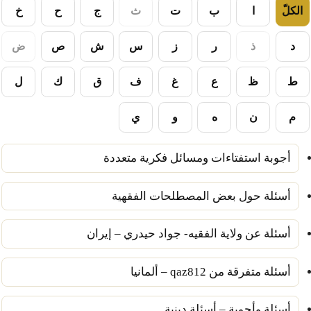
الكلّ
ا
ب
ت
ث
ج
ح
خ
د
ذ
ر
ز
س
ش
ص
ض
ط
ظ
ع
غ
ف
ق
ك
ل
م
ن
ه
و
ي
أجوبة استفتاءات ومسائل فكرية متعددة
أسئلة حول بعض المصطلحات الفقهية
أسئلة عن ولاية الفقيه- جواد حيدري – إيران
أسئلة متفرقة من qaz812 – ألمانيا
أسئلة وأجوبة – أسئلة دينية