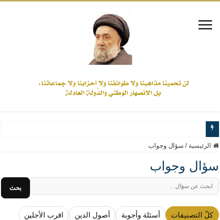
www.alamine.net
الرئيسية
/
سؤال وجواب
مواقف وآراء العلاّمة السيد علي الأمين من الأحداث والقضايا - اضغط للاطلاع
سؤال وجواب
إذا كان التسنن هو الإيمان بسنة رسول الله ( صلى الله عليه وآله) فكلّ المسلمين سنّ
بحث
علاقات المذاهب والأديان لا يجوز أن تكون على حساب الأوطان
لن تحمينا مذاهبنا ولا طوائفنا ولا أحزابنا ولا جماعاتنا، بل الإنصهار الوطني والدولة العاد
كلّ التصنيفات
أسئلة وأجوبة
أصول الدين
اقرب الأجلين