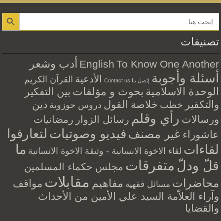
Search Button
تصنيفات
أدب وشعر
English
To Know One Another
أسئلة وأجوبة
الأدعية
القرآن الكريم
إتصل بنا Contact us
الوحدة الاسلامية
بحوث و مؤلفات
بين التفكير
والتكفير
خلاصة القول
دين
خطب
دروس حوزوية
رأي وقلم
ورسالات
رسائل الزوار
رمضانيات
فيديو وصوتيات
لتعارفوا
غير مصنف
عاشوراء
ما
لقاءات
لقاء الاخوة الانسانية - وثيقة الاخوة الانسانية
متفرقات
قلّ ودلّ
مجلس حكماء المسلمين
مقابلات
محاضرات
مفاهيم
مواقف
مسائل فقهية
وآراء العلاّمة السيد علي الأمين من الأحداث
والقضايا