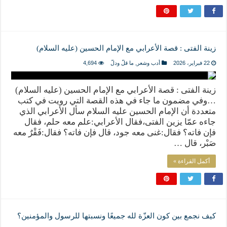
زينة الفتى : قصة الأعرابي مع الإمام الحسين (عليه السلام)
22 فبراير، 2026
أدب وشعر
,
ما قلّ ودلّ
4,694
زينة الفتى : قصة الأعرابي مع الإمام الحسين (عليه السلام)
…وفي مضمون ما جاء في هذه القصة التي رويت في كتب
متعددة أن الإمام الحسين عليه السلام سأل الأعرابي الذي
جاءه عمّا يزين الفتى،فقال الأعرابي:علم معه حلم، فقال
فإن فاته؟ فقال:غنى معه جود، قال فإن فاته؟ فقال:فَقْرٌ معه
صَبْر، قال …
أكمل القراءة »
كيف نجمع بين كون العزّة لله جميعًا ونسبتها للرسول والمؤمنين؟