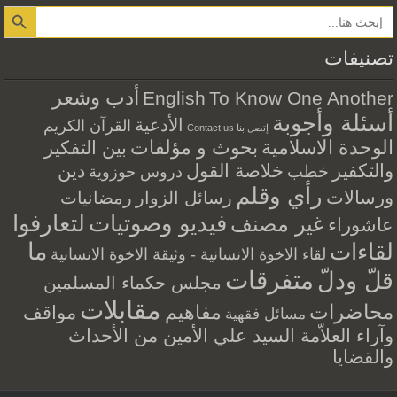
Search Button
تصنيفات
أدب وشعر
English
To Know One Another
أسئلة وأجوبة
الأدعية
القرآن الكريم
إتصل بنا Contact us
الوحدة الاسلامية
بحوث و مؤلفات
بين التفكير
والتكفير
خلاصة القول
دين
خطب
دروس حوزوية
رأي وقلم
ورسالات
رسائل الزوار
رمضانيات
فيديو وصوتيات
لتعارفوا
غير مصنف
عاشوراء
ما
لقاءات
لقاء الاخوة الانسانية - وثيقة الاخوة الانسانية
متفرقات
قلّ ودلّ
مجلس حكماء المسلمين
مقابلات
محاضرات
مفاهيم
مواقف
مسائل فقهية
وآراء العلاّمة السيد علي الأمين من الأحداث
والقضايا