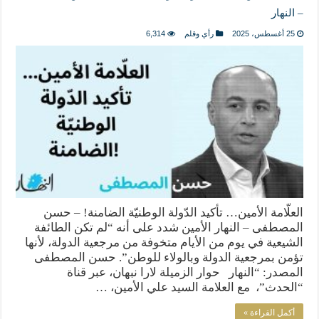
– النهار
25 أغسطس، 2025
رأي وقلم
6,314
العلّامة الأمين… تأكيد الدّولة الوطنيّة الضامنة! – حسن
المصطفى – النهار الأمين شدد على أنه “لم تكن الطائفة
الشيعية في يوم من الأيام متخوفة من مرجعية الدولة، لأنها
تؤمن بمرجعية الدولة وبالولاء للوطن”. حسن المصطفى
المصدر: “النهار حوار الزميلة لارا نبهان، عبر قناة
“الحدث”، مع العلامة السيد علي الأمين، …
أكمل القراءة »