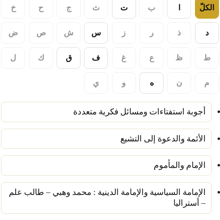
الكلّ
ا
ب
ت
ث
ج
ح
خ
د
ذ
ر
ز
س
ش
ص
ض
ط
ظ
ع
غ
ف
ق
ك
ل
م
ن
ه
و
ي
أجوبة استفتاءات ومسائل فكرية متعددة
الأئمة والدعوة إلى التشيع
الإمام والمأموم
الإمامة السياسية والإمامة الدينية : محمد وهبي – طالب علم
– أستراليا