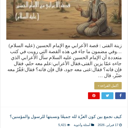
زينة الفتى : قصة الأعرابي مع الإمام الحسين (عليه السلام)
…وفي مضمون ما جاء في هذه القصة التي رويت في كتب
متعددة أن الإمام الحسين عليه السلام سأل الأعرابي الذي
جاءه عمّا يزين الفتى،فقال الأعرابي:علم معه حلم، فقال
فإن فاته؟ فقال:غنى معه جود، قال فإن فاته؟ فقال:فَقْرٌ معه
صَبْر، قال …
أكمل القراءة »
كيف نجمع بين كون العزّة لله جميعًا ونسبتها للرسول والمؤمنين؟
17 فبراير، 2026
أسئلة وأجوبة
5,421