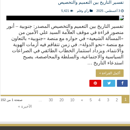
تفسير التاريخ بين التعميم والتخصيص
3 أغسطس، 2025
رأي وقلم
5,421
تفسير التاريخ بين التعميم والتخصيص المصدر: جنوبية – أنور
منصور قراءة في موقف العلاّمة السيد علي الأمين من
«المسألة الشيعية» في حواره مع منصة «جنوبية» بالتعاون
مع منصة «نحو الدولة». في زمن تتفاقم فيه أزمات الهوية
والانتماء، ويزداد استثمار الخطاب الطائفي في الصراعات
السياسية والاجتماعية، والسلطة والمحاصصة، يصبح
استدعاء التاريخ …
أكمل القراءة »
1
...
30
20
10
»
5
4
3
2
صفحة 1 من 152
الأخيرة »