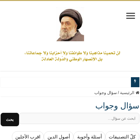
www.alamine.net
الرئيسية
/
سؤال وجواب
مواقف وآراء العلاّمة السيد علي الأمين من الأحداث والقضايا - اضغط للاطلاع
سؤال وجواب
إذا كان التسنن هو الإيمان بسنة رسول الله ( صلى الله عليه وآله) فكلّ المسلمين سنّ
بحث
علاقات المذاهب والأديان لا يجوز أن تكون على حساب الأوطان
لن تحمينا مذاهبنا ولا طوائفنا ولا أحزابنا ولا جماعاتنا، بل الإنصهار الوطني والدولة العاد
كلّ التصنيفات
أسئلة وأجوبة
أصول الدين
اقرب الأجلين