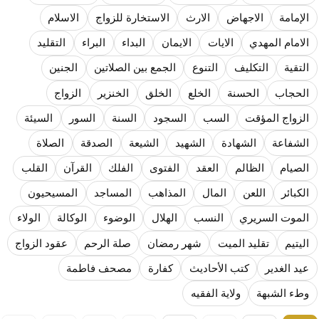
المذاهب ليست قدرًا لا يمكن تجاوزه
الإمامة
الاجهاض
الارث
الاستخارة للزواج
الاسلام
ليست المنفعة تأتي من إسلامية النّظام كما لا تأتي المضرة من مسيحية النظام
الامام المهدي
الايات
الايمان
البداء
البراء
التقليد
المتهاون بوطنه متهاون بدينه حتماً
التقية
التكليف
التنوع
الجمع بين الصلاتين
الجنين
نسج العلاقة مع الآخر تكون من خلال منظومة القيم و المبادئ الانسانية التي تجعل الن
الحجاب
الحسنة
الخلع
الخلق
الخنزير
الزواج
الزواج المؤقت
السب
السجود
السنة
السور
السيئة
الشفاعة
الشهادة
الشهيد
الشيعة
الصدقة
الصلاة
الصيام
الظالم
العقد
الفتوى
الفلك
القرآن
القلب
الكبائر
اللعن
المال
المذاهب
المساجد
المسيحيون
الموت السريري
النسب
الهلال
الوضوء
الوكالة
الولاء
اليتيم
تقليد الميت
شهر رمضان
صلة الرحم
عقود الزواج
عيد الغدير
كتب الأحاديث
كفارة
مصحف فاطمة
وطء الشبهة
ولاية الفقيه