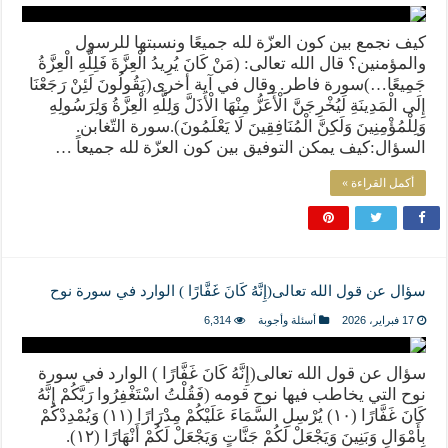
كيف نجمع بين كون العزّة لله جميعًا ونسبتها للرسول
والمؤمنين؟ قال الله تعالى: (مَنْ كَانَ يُرِيدُ الْعِزَّةَ فَلِلَّهِ الْعِزَّةُ
جَمِيعًا…)سورة فاطر. وقال في آية أخرى(يَقُولُونَ لَئِنْ رَجَعْنَا
إِلَى الْمَدِينَةِ لَيُخْرِجَنَّ الْأَعَزُّ مِنْهَا الْأَذَلَّ وَلِلَّهِ الْعِزَّةُ وَلِرَسُولِهِ
وَلِلْمُؤْمِنِينَ وَلَكِنَّ الْمُنَافِقِينَ لَا يَعْلَمُونَ).سورة التّغابن.
السؤال:كيف يمكن التوفيق بين كون العزّة لله جميعاً …
أكمل القراءة »
سؤال عن قول الله تعالى(إِنَّهُ كَانَ غَفَّارًا ) الوارد في سورة نوح
17 فبراير، 2026
أسئلة وأجوبة
6,314
سؤال عن قول الله تعالى(إِنَّهُ كَانَ غَفَّارًا ) الوارد في سورة
نوح التي يخاطب فيها نوح قومه (فَقُلْتُ اسْتَغْفِرُوا رَبَّكُمْ إِنَّهُ
كَانَ غَفَّارًا (١٠) يُرْسِلِ السَّمَاءَ عَلَيْكُمْ مِدْرَارًا (١١) وَيُمْدِدْكُمْ
بِأَمْوَالٍ وَبَنِينَ وَيَجْعَلْ لَكُمْ جَنَّاتٍ وَيَجْعَلْ لَكُمْ أَنْهَارًا (١٢).