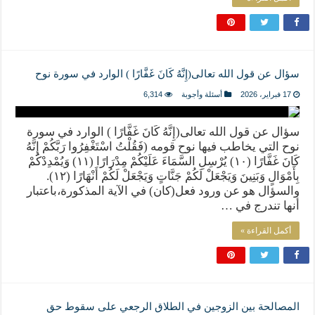
سؤال عن قول الله تعالى(إِنَّهُ كَانَ غَفَّارًا ) الوارد في سورة نوح
17 فبراير، 2026
أسئلة وأجوبة
6,314
سؤال عن قول الله تعالى(إِنَّهُ كَانَ غَفَّارًا ) الوارد في سورة
نوح التي يخاطب فيها نوح قومه (فَقُلْتُ اسْتَغْفِرُوا رَبَّكُمْ إِنَّهُ
كَانَ غَفَّارًا (١٠) يُرْسِلِ السَّمَاءَ عَلَيْكُمْ مِدْرَارًا (١١) وَيُمْدِدْكُمْ
بِأَمْوَالٍ وَبَنِينَ وَيَجْعَلْ لَكُمْ جَنَّاتٍ وَيَجْعَلْ لَكُمْ أَنْهَارًا (١٢).
والسؤال هو عن ورود فعل(كان) في الآية المذكورة،باعتبار
أنها تندرج في …
أكمل القراءة »
المصالحة بين الزوجين في الطلاق الرجعي على سقوط حق