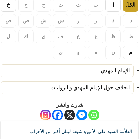
الكلّ
ا
ب
ت
ث
ج
ح
خ
د
ذ
ر
ز
س
ش
ص
ض
ط
ظ
ع
غ
ف
ق
ك
ل
م
ن
ه
و
ي
الإمام المهدي
الخلاف حول الإمام المهدي و الروايات
شارك وانشر
العلاّمة السيد علي الأمين: شيعة لبنان أكبر من الأحزاب