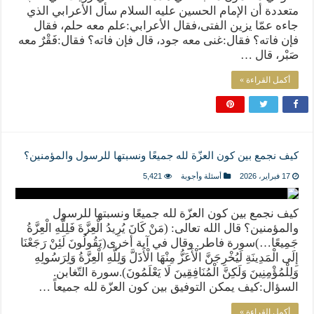
متعددة أن الإمام الحسين عليه السلام سأل الأعرابي الذي
جاءه عمّا يزين الفتى،فقال الأعرابي:علم معه حلم، فقال
فإن فاته؟ فقال:غنى معه جود، قال فإن فاته؟ فقال:فَقْرٌ معه
صَبْر، قال …
أكمل القراءة »
كيف نجمع بين كون العزّة لله جميعًا ونسبتها للرسول والمؤمنين؟
17 فبراير، 2026
أسئلة وأجوبة
5,421
كيف نجمع بين كون العزّة لله جميعًا ونسبتها للرسول
والمؤمنين؟ قال الله تعالى: (مَنْ كَانَ يُرِيدُ الْعِزَّةَ فَلِلَّهِ الْعِزَّةُ
جَمِيعًا…)سورة فاطر. وقال في آية أخرى(يَقُولُونَ لَئِنْ رَجَعْنَا
إِلَى الْمَدِينَةِ لَيُخْرِجَنَّ الْأَعَزُّ مِنْهَا الْأَذَلَّ وَلِلَّهِ الْعِزَّةُ وَلِرَسُولِهِ
وَلِلْمُؤْمِنِينَ وَلَكِنَّ الْمُنَافِقِينَ لَا يَعْلَمُونَ).سورة التّغابن.
السؤال:كيف يمكن التوفيق بين كون العزّة لله جميعاً …
أكمل القراءة »