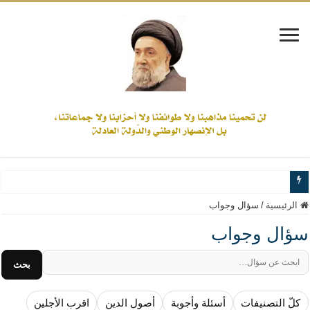
www.alamine.net
الرئيسية
/
سؤال وجواب
مواقف وآراء العلاّمة السيد علي الأمين من الأحداث والقضايا - اضغط للاطلاع
سؤال وجواب
إذا كان التسنن هو الإيمان بسنة رسول الله ( صلى الله عليه وآله) فكلّ المسلمين سنّ
بحث
علاقات المذاهب والأديان لا يجوز أن تكون على حساب الأوطان
لن تحمينا مذاهبنا ولا طوائفنا ولا أحزابنا ولا جماعاتنا، بل الإنصهار الوطني والدولة العاد
كلّ التصنيفات
أسئلة وأجوبة
أصول الدين
اقرب الأجلين