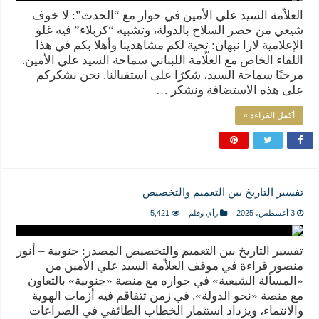
العلاّمة السيد علي الأمين في حوار مع “الحدث”: لا خوف
شيعي من حصر السلاح بالدولة، وتشبيه “كربلاء” فيه غلو
الإعلامية لارا نبهان: تحية لكم مشاهدينا وأهلا بكم في هذا
اللقاء الخاص مع العلّامة اللبناني سماحة السيد علي الأمين.
مرحبًا سماحة السيد، شكرًا على استقبالنا. نحن نشكركم
على هذه الاستضافة ونشكر …
أكمل القراءة »
تفسير التاريخ بين التعميم والتخصيص
3 أغسطس، 2025
رأي وقلم
5,421
تفسير التاريخ بين التعميم والتخصيص المصدر: جنوبية – أنور
منصور قراءة في موقف العلاّمة السيد علي الأمين من
«المسألة الشيعية» في حواره مع منصة «جنوبية» بالتعاون
مع منصة «نحو الدولة». في زمن تتفاقم فيه أزمات الهوية
والانتماء، ويزداد استثمار الخطاب الطائفي في الصراعات