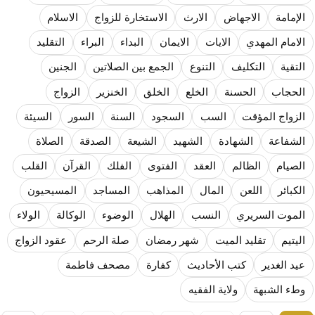
المذاهب ليست قدرًا لا يمكن تجاوزه
الإمامة
الاجهاض
الارث
الاستخارة للزواج
الاسلام
ليست المنفعة تأتي من إسلامية النّظام كما لا تأتي المضرة من مسيحية النظام
الامام المهدي
الايات
الايمان
البداء
البراء
التقليد
المتهاون بوطنه متهاون بدينه حتماً
التقية
التكليف
التنوع
الجمع بين الصلاتين
الجنين
نسج العلاقة مع الآخر تكون من خلال منظومة القيم و المبادئ الانسانية التي تجعل الن
الحجاب
الحسنة
الخلع
الخلق
الخنزير
الزواج
الزواج المؤقت
السب
السجود
السنة
السور
السيئة
الشفاعة
الشهادة
الشهيد
الشيعة
الصدقة
الصلاة
الصيام
الظالم
العقد
الفتوى
الفلك
القرآن
القلب
الكبائر
اللعن
المال
المذاهب
المساجد
المسيحيون
الموت السريري
النسب
الهلال
الوضوء
الوكالة
الولاء
اليتيم
تقليد الميت
شهر رمضان
صلة الرحم
عقود الزواج
عيد الغدير
كتب الأحاديث
كفارة
مصحف فاطمة
وطء الشبهة
ولاية الفقيه