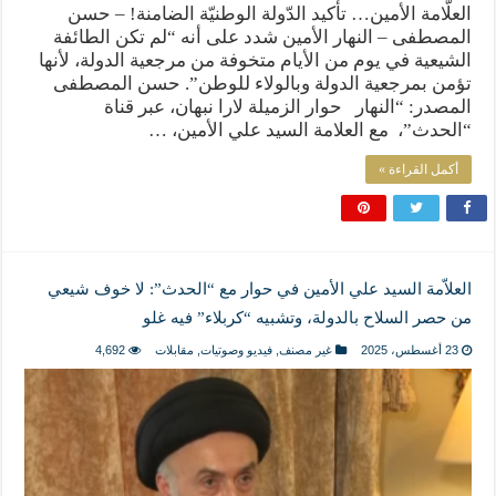
العلّامة الأمين… تأكيد الدّولة الوطنيّة الضامنة! – حسن
المصطفى – النهار الأمين شدد على أنه “لم تكن الطائفة
الشيعية في يوم من الأيام متخوفة من مرجعية الدولة، لأنها
تؤمن بمرجعية الدولة وبالولاء للوطن”. حسن المصطفى
المصدر: “النهار حوار الزميلة لارا نبهان، عبر قناة
“الحدث”، مع العلامة السيد علي الأمين، …
أكمل القراءة »
العلاّمة السيد علي الأمين في حوار مع “الحدث”: لا خوف شيعي
من حصر السلاح بالدولة، وتشبيه “كربلاء” فيه غلو
23 أغسطس، 2025
غير مصنف
,
فيديو وصوتيات
,
مقابلات
4,692