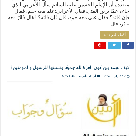
متعددة أن الإمام الحسين عليه السلام سأل الأعرابي الذي
جاءه عمّا يزين الفتى،فقال الأعرابي:علم معه حلم، فقال
فإن فاته؟ فقال:غنى معه جود، قال فإن فاته؟ فقال:فَقْرٌ معه
صَبْر، قال …
أكمل القراءة »
كيف نجمع بين كون العزّة لله جميعًا ونسبتها للرسول والمؤمنين؟
17 فبراير، 2026
أسئلة وأجوبة
5,421