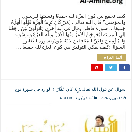
كيف نجمع بين كون العزّة لله جميعًا ونسبتها للرسول
والمؤمنين؟ قال الله تعالى: (مَنْ كَانَ يُرِيدُ الْعِزَّةَ فَلِلَّهِ الْعِزَّةُ
جَمِيعًا…)سورة فاطر. وقال في آية أخرى(يَقُولُونَ لَئِنْ رَجَعْنَا
إِلَى الْمَدِينَةِ لَيُخْرِجَنَّ الْأَعَزُّ مِنْهَا الْأَذَلَّ وَلِلَّهِ الْعِزَّةُ وَلِرَسُولِهِ
وَلِلْمُؤْمِنِينَ وَلَكِنَّ الْمُنَافِقِينَ لَا يَعْلَمُونَ).سورة التّغابن.
السؤال:كيف يمكن التوفيق بين كون العزّة لله جميعاً …
أكمل القراءة »
سؤال عن قول الله تعالى(إِنَّهُ كَانَ غَفَّارًا ) الوارد في سورة نوح
17 فبراير، 2026
أسئلة وأجوبة
6,314