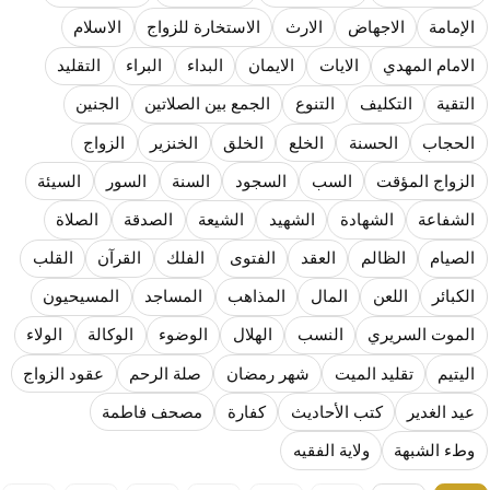
المذاهب ليست قدرًا لا يمكن تجاوزه
الإمامة
الاجهاض
الارث
الاستخارة للزواج
الاسلام
ليست المنفعة تأتي من إسلامية النّظام كما لا تأتي المضرة من مسيحية النظام
الامام المهدي
الايات
الايمان
البداء
البراء
التقليد
المتهاون بوطنه متهاون بدينه حتماً
التقية
التكليف
التنوع
الجمع بين الصلاتين
الجنين
نسج العلاقة مع الآخر تكون من خلال منظومة القيم و المبادئ الانسانية التي تجعل الن
الحجاب
الحسنة
الخلع
الخلق
الخنزير
الزواج
الزواج المؤقت
السب
السجود
السنة
السور
السيئة
الشفاعة
الشهادة
الشهيد
الشيعة
الصدقة
الصلاة
الصيام
الظالم
العقد
الفتوى
الفلك
القرآن
القلب
الكبائر
اللعن
المال
المذاهب
المساجد
المسيحيون
الموت السريري
النسب
الهلال
الوضوء
الوكالة
الولاء
اليتيم
تقليد الميت
شهر رمضان
صلة الرحم
عقود الزواج
عيد الغدير
كتب الأحاديث
كفارة
مصحف فاطمة
وطء الشبهة
ولاية الفقيه