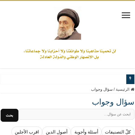
www.alamine.net
الرئيسية
/
سؤال وجواب
مواقف وآراء العلاّمة السيد علي الأمين من الأحداث والقضايا - اضغط للاطلاع
سؤال وجواب
إذا كان التسنن هو الإيمان بسنة رسول الله ( صلى الله عليه وآله) فكلّ المسلمين سنّ
بحث
علاقات المذاهب والأديان لا يجوز أن تكون على حساب الأوطان
لن تحمينا مذاهبنا ولا طوائفنا ولا أحزابنا ولا جماعاتنا، بل الإنصهار الوطني والدولة العاد
كلّ التصنيفات
أسئلة وأجوبة
أصول الدين
اقرب الأجلين