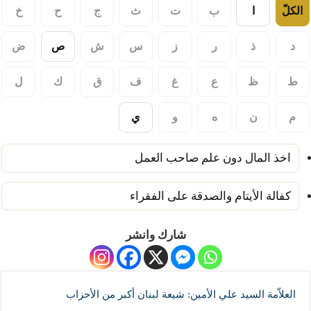
الكلّ
ا
ب
ت
ث
ج
ح
خ
د
ذ
ر
ز
س
ش
ص
ض
ط
ظ
ع
غ
ف
ق
ك
ل
م
ن
ه
و
ي
اخذ المال دون علم صاحب العمل
كفالة الأيتام والصدقة على الفقراء
شارك وانشر
العلاّمة السيد علي الأمين: شيعة لبنان أكبر من الأحزاب