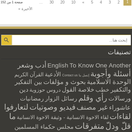
1
...
30
20
10
»
5
4
3
2
صفحة 1 من 152
الأخيرة »
Search Button
تصنيفات
أدب وشعر
English
To Know One Another
أسئلة وأجوبة
الأدعية
القرآن الكريم
إتصل بنا Contact us
الوحدة الاسلامية
بحوث و مؤلفات
بين التفكير
والتكفير
خلاصة القول
دين
خطب
دروس حوزوية
رأي وقلم
ورسالات
رسائل الزوار
رمضانيات
فيديو وصوتيات
لتعارفوا
غير مصنف
عاشوراء
ما
لقاءات
لقاء الاخوة الانسانية - وثيقة الاخوة الانسانية
متفرقات
قلّ ودلّ
مجلس حكماء المسلمين