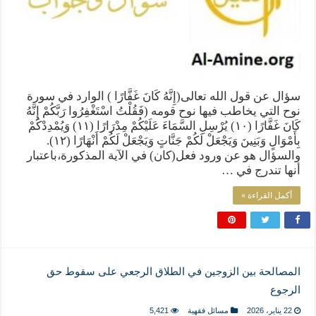
سؤال عن قول الله تعالى(إِنَّهُ كَانَ غَفَّارًا ) الوارد في سورة
نوح التي يخاطب فيها نوح قومه (فَقُلْتُ اسْتَغْفِرُوا رَبَّكُمْ إِنَّهُ
كَانَ غَفَّارًا (١٠) يُرْسِلِ السَّمَاءَ عَلَيْكُمْ مِدْرَارًا (١١) وَيُمْدِدْكُمْ
بِأَمْوَالٍ وَبَنِينَ وَيَجْعَلْ لَكُمْ جَنَّاتٍ وَيَجْعَلْ لَكُمْ أَنْهَارًا (١٢).
والسؤال هو عن ورود فعل(كان) في الآية المذكورة،باعتبار
أنها تندرج في …
أكمل القراءة »
المصالحة بين الزوجين في الطلاق الرجعي على سقوط حق
الرجوع
22 يناير، 2026
مسائل فقهية
5,421