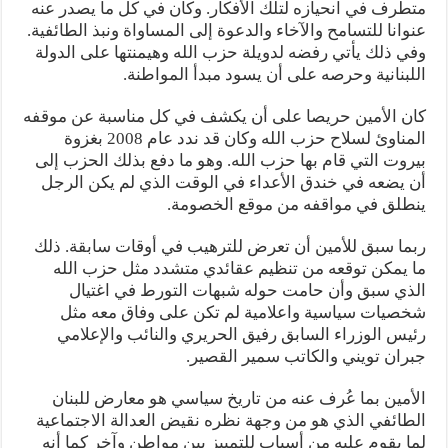
متطرف في انحيازه لتلك الأفكار. وكان في كل ما يصدر عنه
عنوانا للتسامح والآخاء والدعوة إلى المساواة ونبذ الطائفية.
وفي ذلك يأتي رفضه لدويلة حزب الله وهيمنتها على الدولة
اللبنانية وحرصه على أن يسود مبدأ المواطنة.
كان الأمين حريصا على أن يكشف في كل مناسبة عن موقفه
المناوئ لسلاح حزب الله وكان قد ندد عام 2008 بغزوة
بيروت التي قام بها حزب الله. وهو ما دفع بذلك الحزب إلى
أن يضعه في خندق الأعداء في الوقت الذي لم يكن الرجل
ينطلق في مواقفه من موقع الخصومة.
ربما سبق للأمين أن تعرض للترهيب في أوقات سابقة. ذلك
ما يمكن توقعه من تنظيم عقائدي متشدد مثل حزب الله
الذي سبق وأن حامت حوله شبهات التورط في اغتيال
شخصيات سياسية واعلامية لم تكن على وفاق معه مثل
رئيس الوزراء السابق رفيق الحريري والنائب والإعلامي
جبران تويني والكاتب سمير القصير.
الأمين بما عُرف عنه من تاريخ سياسي هو معارض للبنان
الطائفي الذي هو من وجهة نظره نقيض العدالة الاجتماعية
لما يقوم عليه من أسباب للتمييز بين مواطن وآخر كما أنه