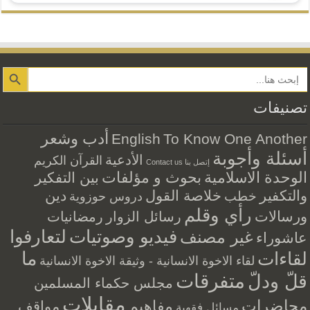
Search Button
تصنيفات
أدب وشعر
English
To Know One Another
أسئلة وأجوبة
الأدعية
القرآن الكريم
إتصل بنا Contact us
الوحدة الاسلامية
بحوث و مؤلفات
بين التفكير
والتكفير
خلاصة القول
دين
خطب
دروس حوزوية
رأي وقلم
ورسالات
رسائل الزوار
رمضانيات
فيديو وصوتيات
لتعارفوا
غير مصنف
عاشوراء
ما
لقاءات
لقاء الاخوة الانسانية - وثيقة الاخوة الانسانية
متفرقات
قلّ ودلّ
مجلس حكماء المسلمين
مقابلات
محاضرات
مفاهيم
مواقف
مسائل فقهية