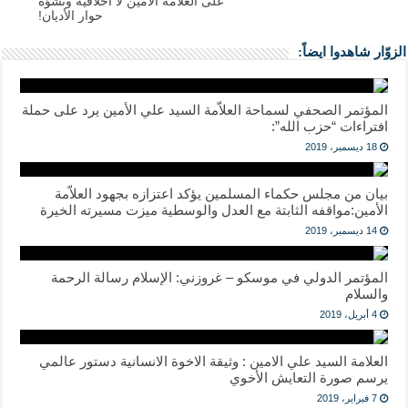
على العلامة الأمين لا أخلاقية وتُشوّه
حوار الأديان!
الزوّار شاهدوا ايضاً:
المؤتمر الصحفي لسماحة العلاّمة السيد علي الأمين يرد على حملة
افتراءات “حزب الله”:
18 ديسمبر، 2019
بيان من ‎مجلس حكماء المسلمين يؤكد اعتزازه بجهود العلاّمة
الأمين:مواقفه الثابتة مع العدل والوسطية ميزت مسيرته الخيرة
14 ديسمبر، 2019
المؤتمر الدولي في موسكو – غروزني: الإسلام رسالة الرحمة
والسلام
4 أبريل، 2019
العلامة السيد علي الامين : وثيقة الاخوة الانسانية دستور عالمي
يرسم صورة التعايش الأخوي
7 فبراير، 2019