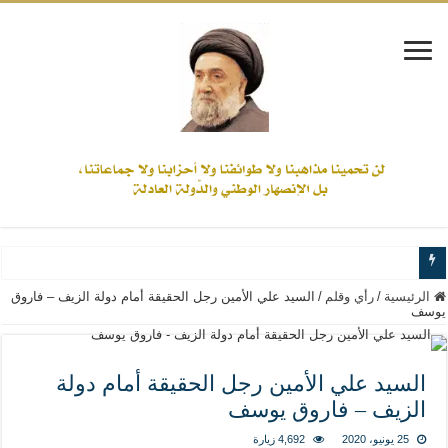
www.alamine.net
الرئيسية
/
رأي وقلم
/
السيد علي الأمين رجل الحقيقة أمام دولة الزيف – فاروق
يوسف
مواقف وآراء العلاّمة السيد علي الأمين من الأحداث والقضايا - اضغط للاطلاع
إذا كان التسنن هو الإيمان بسنة رسول الله ( صلى الله عليه وآله) فكلّ المسلمين سن
السيد علي الأمين رجل الحقيقة أمام دولة
علاقات المذاهب والأديان لا يجوز أن تكون على حساب الأوطان
الزيف – فاروق يوسف
لن تحمينا مذاهبنا ولا طوائفنا ولا أحزابنا ولا جماعاتنا، بل الإنصهار الوطني والدولة العا
25 يونيو، 2020
4,692 زيارة