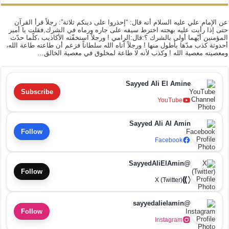
عن الإمام علي عليه السلام أنه قال: “إحذروا على دينكم ثلاثة”: رجلاً قرأ القرآن
حتى إذا رأيت عليه بهجته اخترط سيفه على جاره ورماه في الشرك,فقلت يا أمير
المؤمنين أيّهما أولى بالشرك ؟:قال:الرامي ! ورجلاً استخفّته الأكاذيب ،كلّما حدّث
أحدوثة كذب مدّها بأطول منها ! ورجلاً آتاه الله سلطاناً فزعم أن طاعته طاعة الله،
ومعصيته معصية الله ! وكذب لأنه لا طاعة لمخلوق في معصية الخالق…
Sayyed Ali El Amine
Subscribe
YouTube
Sayyed Ali Al Amin
Follow
Facebook
@SayyedAliElAmin
Follow
X (Twitter)
@sayyedalielamin
Follow
Instagram