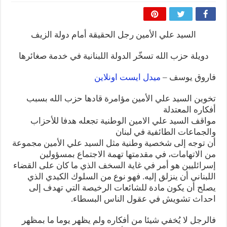
المذاهب ليست قدرًا لا يمكن تجاوزه
ليست المنفعة تأتي من إسلامية النّظام كما لا تأتي المضرة من مسيحية النظام
السيد علي الأمين رجل الحقيقة أمام دولة الزيف
المتهاون بوطنه متهاون بدينه حتماً
نسج العلاقة مع الآخر تكون من خلال منظومة القيم و المبادئ الانسانية التي تجعل الن
دويلة حزب الله تسخّر الدولة اللبنانية في خدمة صغائرها
فاروق يوسف –
ميدل ايست اونلاين
تخوين السيد علي الأمين مؤامرة قادها حزب الله بسبب
أفكاره المعتدلة
مواقف السيد علي الامين الوطنية تجعله هدفا للأحزاب
والجماعات الطائفية في لبنان
أن توجه إلى شخصية وطنية مثل السيد علي الأمين مجموعة
من الاتهامات، في مقدمتها تهمة الاجتماع بمسؤولين
إسرائليين هو أمر في غاية السخف الذي ما كان على القضاء
اللبناني أن ينزلق إليه. فهو نوع من السلوك الكيدي الذي
يصلح أن يكون مادة للشائعات الرخيصة التي تهدف إلى
احداث تشويش في عقول الناس البسطاء.
فالرجل لا يُخفي شيئا من أفكاره ولم يظهر يوما ما بمظهر