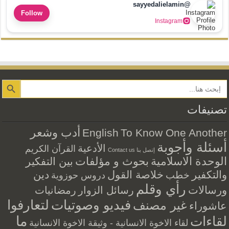
@sayyedalielamin
Follow
Instagram
Search Button
تصنيفات
أدب وشعر
English
To Know One Another
أسئلة وأجوبة
الأدعية
القرآن الكريم
إتصل بنا Contact us
الوحدة الاسلامية
بحوث و مؤلفات
بين التفكير
والتكفير
خلاصة القول
دين
خطب
دروس حوزوية
رأي وقلم
ورسالات
رسائل الزوار
رمضانيات
فيديو وصوتيات
لتعارفوا
غير مصنف
عاشوراء
ما
لقاءات
لقاء الاخوة الانسانية - وثيقة الاخوة الانسانية