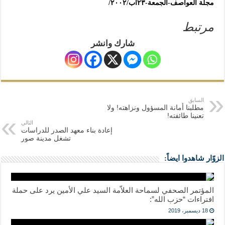
مجلة العواصف-الجمعة-٢٣آب/٢٠٠٢/
مرتبط
شارك وانشر
السابق
مطلبنا أمانة المسؤول ونزاهته! ولا
تعنينا طائفته!
التالي
إعادة بناء معهد الصدر للدراسات
تشغل مدينة صور
الزوّار شاهدوا ايضاً:
المؤتمر الصحفي لسماحة العلاّمة السيد علي الأمين يرد على حملة
افتراءات “حزب الله”:
18 ديسمبر، 2019