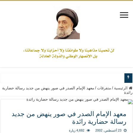
www.alamine.net
الرئيسية
/
متفرقات
/
معهد الإمام الصدر في صور ينهض من جديد رسالة حضارية
رائدة
مواقف وآراء العلاّمة السيد علي الأمين من الأحداث والقضايا - اضغط للاطلاع
إذا كان التسنن هو الإيمان بسنة رسول الله ( صلى الله عليه وآله) فكلّ المسلمين سن
معهد الإمام الصدر في صور ينهض من جديد
علاقات المذاهب والأديان لا يجوز أن تكون على حساب الأوطان
رسالة حضارية رائدة
لن تحمينا مذاهبنا ولا طوائفنا ولا أحزابنا ولا جماعاتنا، بل الإنصهار الوطني والدولة العا
23 أغسطس، 2002
4,692 زيارة