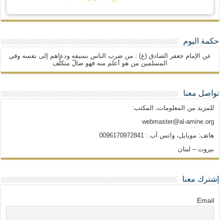
حكمة اليوم
عن الإمام جعفر الصادق (ع) : من ضرب الناس بسيفه ودعاهم إلى نفسه وفي
المسلمين من هو أعلم منه فهو ضالّ متكلّف
تواصل معنا
للمزيد من المعلومات، المكتب:
webmaster@al-amine.org
هاتف: موبايل، واتس آب : 0096170972841
بيروت – لبنان
إشترك معنا
Email