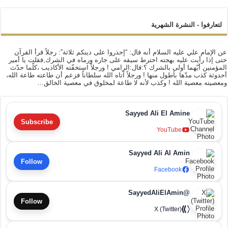
لتعارفوا - النشرة الشهرية
عن الإمام علي عليه السلام أنه قال: “إحذروا على دينكم ثلاثة”: رجلاً قرأ القرآن
حتى إذا رأيت عليه بهجته اخترط سيفه على جاره ورماه في الشرك,فقلت يا أمير
المؤمنين أيّهما أولى بالشرك ؟:قال:الرامي ! ورجلاً استخفّته الأكاذيب ،كلّما حدّث
أحدوثة كذب مدّها بأطول منها ! ورجلاً آتاه الله سلطاناً فزعم أن طاعته طاعة الله،
ومعصيته معصية الله ! وكذب لأنه لا طاعة لمخلوق في معصية الخالق…
Sayyed Ali El Amine
Subscribe
YouTube
Sayyed Ali Al Amin
Follow
Facebook
@SayyedAliElAmin
Follow
X (Twitter)