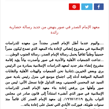
المذاهب ليست قدرًا لا يمكن تجاوزه
ليست المنفعة تأتي من إسلامية النّظام كما لا تأتي المضرة من مسيحية النظام
المتهاون بوطنه متهاون بدينه حتماً
نسج العلاقة مع الآخر تكون من خلال منظومة القيم و المبادئ الانسانية التي تجعل الن
معهد الإمام الصدر في صور ينهض من جديد رسالة حضارية
رائدة
….واليوم عندما أطل الإمام الصدر مجدداً من معهده للدراسات
الإسلامية في مشروع إنشائي لإعادة بناء المعهد الذي تصدع ليكون منبراً
حسينياً وطنياً ثقافياً يحمل رسالة الإمام الصدر، رسالة الجنوب الوطن….
…تداعت الجمعيات الأهلية والأندية في صور وأصدرت بياناً يؤيد إقامة
مشروع إنشاء مقر جديد لمعهد الدراسات الإسلامية بمبادرة من الرئيس
بري وبعض الخيرين..(تنادينا نحن الجمعيات والهيئات الأهلية والنقابات
العمالية الموقعة أدناه إلى اجتماع موسع في منزل رئيس بلدية صور
السيد عبد المحسن الحسيني، وبعد التداول فإننا نسجل الآتي: ليس من
صور وأهلها من يرفض إعادة بناء معهد الإمام الصدر للدراسات
الإسلامية في صور الذي أنشىء استناداً إلى قانون صادر عن مجلس
النواب بتاريخ ١٩٦٧/١٢/١٩/. إن معهد الإمام الصدر كان قائماً منذ
سنوات طويلة، فبوركت الأيادي التي تعمل على إعادة بنائه…