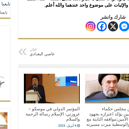
تابعنا
 والإثبات على موضوع واحد عندهما والله أعلم.
تابعن
شارك وانشر
التالي
عاصي البغدادي
بيان من ‎مجلس حكماء
المؤتمر الدولي في موسكو –
ن يؤكد اعتزازه بجهود
غروزني: الإسلام رسالة الرحمة
 الأمين:مواقفه الثابتة مع
والسلام
والوسطية ميزت مسيرته
4 أبريل، 2019