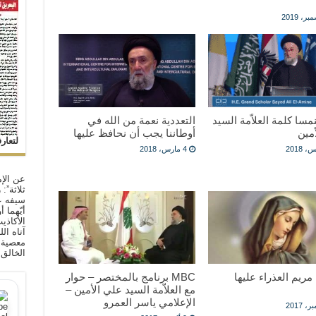
نمسا كلمة العلاّمة السيد
التعددية نعمة من الله في
مين
أوطاننا يجب أن نحافظ عليها
لتعار
4 مارس، 2018
عن الإم
ثلاثة”:
سيفه ع
أيّهما 
الأكاذي
آتاه ال
معصية ا
الخالق
مريم العذراء عليها
MBC برنامج بالمختصر – حوار
مع العلاّمة السيد علي الأمين –
الإعلامي ياسر العمرو