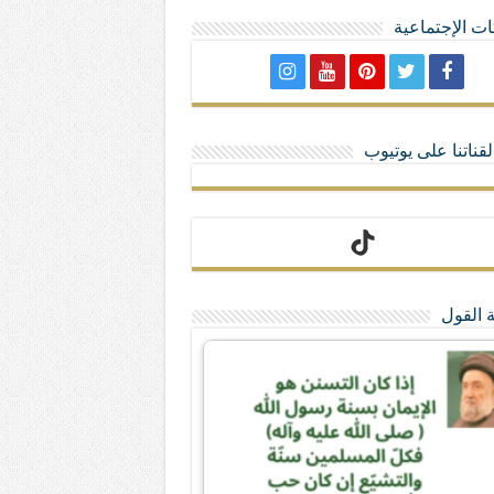
ت الإجتماعية
لا تمنحهم الامتيازات أنساب و أديان
قناتنا على يوتيوب
 القول