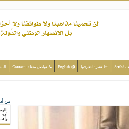
Scri
نشرة لتعارفوا
English
تواصل معنا Contact us
المن
ن الأحداث والقضايا - اضغط للاطلاع
من أدع
له ( صلى الله عليه وآله) فكلّ المسلمين سنّة والتشيّع إن كان حب أهل البيت (عليهم ا
اللهم
ون على حساب الأوطان
أمن م
وأهل 
ولا جماعاتنا، بل الإنصهار الوطني والدولة العادلة