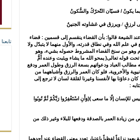
يكونُ / فسيّان التّحرّكُ والسُّكونُ
لرزقٍ / ويرزق في غشاوته الجنينُ
 عند الشيعة قالوا: بأن القضاء ينقسم إلى قسمين : قضاء
تابعن
ي علم الله وفي نطاق قدرته، والأول منهما لا يتبدّل ولا
محتوم وهو من سنخ القضاء المشروط حصوله بشيء، وهو
تحت قوله تعالى( يمحو الله ما يشاء ويثبت وعنده أمُّ
 به مطالب العباد ودعواتهم بسعة الرزق وطول العمر ودفع
نيوية والأخروية، فلو كان العمر والرزق وأشباههما من
 كان دعاؤنا بها لأنفسنا وغيرنا لقلقة لسان لا ترجع إلى
به :
 ليس للإنسان إلّا ما سعى )(وَأَنِ اسْتَغْفِرُوا رَبَّكُمْ ثُمَّ تُوبُوا
 من زيادة العمر بالصدقة ودفعها للبلاء وغير ذلك من
 يعود نزاعاً لفظياً باعتبار تعدد معنى القضاء عند أحدهما