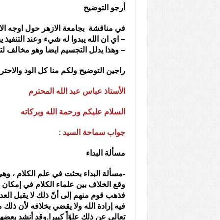
أرجو التوضيح
في مناقشة بجامعة الازهر حول اوجه الاخ
– اي ان الله يبدوا له شيء وعند التنفي
– وهذا يدلل التجسيم ايضا وهو مخالف ل
راجين التوضيح ولكم منا كل الود والاحترام 
الأستاذ عباس عبد الله المحترم
السلام عليكم ورحمة الله وبركاته
جواب سماحة السيد :
مسألة البداء
-مسألة البداء بحثت في علم الكلام ، وهي
وقع الخلاف بين علماء الكلام في إمكان ع
فذهب قوم منهم إلى أنّ ذلك لا يقبل العدو
فيه إرادة الله ولا يقضي بخلافه لأن ذلك 
تعالى عن ذلك علوّاً كبيرا.وقد أنشد بعضهم