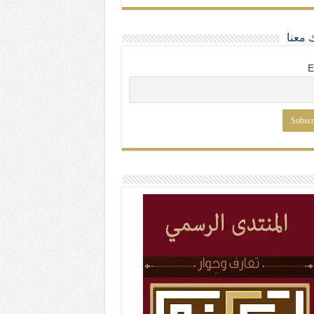
 معنا
E