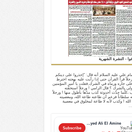
فوا - النشرة الشهرية
ام علي عليه السلام أنه قال: “إحذروا على دينكم
 رجلاً قرأ القرآن حتى إذا رأيت عليه بهجته اخترط
لى جاره ورماه في الشرك,فقلت يا أمير المؤمنين
أولى بالشرك ؟:قال:الرامي ! ورجلاً استخفّته
ب ،كلّما حدّث أحدوثة كذب مدّها بأطول منها ! ورجلاً
له سلطاناً فزعم أن طاعته طاعة الله، ومعصيته
لله ! وكذب لأنه لا طاعة لمخلوق في معصية
…
Sayyed Ali El Amine
Subscribe