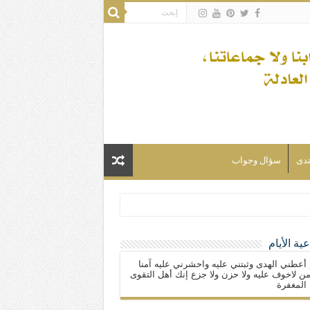
تدى
سؤال وجواب
ية الأيام
لسلام) فكلّ المسلمين شيعة.
 أعطني الهدى وثبتني عليه واحشرني عليه آمنا
ن لاخوف عليه ولا حزن ولا جزع إنك أهل التقوى
المغفرة