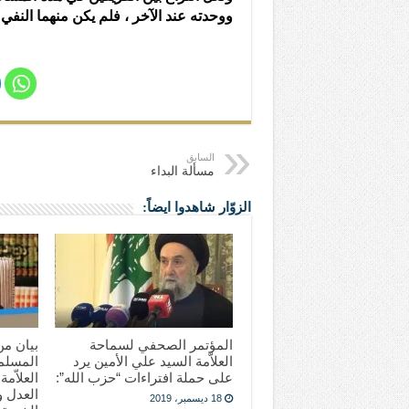
ووحدته عند الآخر ، فلم يكن منهما النفي
السابق
مسألة البداء
الزوّار شاهدوا ايضاً:
المؤتمر الصحفي لسماحة
العلاّمة السيد علي الأمين يرد
المسلمي
على حملة افتراءات “حزب الله”:
العلاّمة
العدل 
18 ديسمبر، 2019