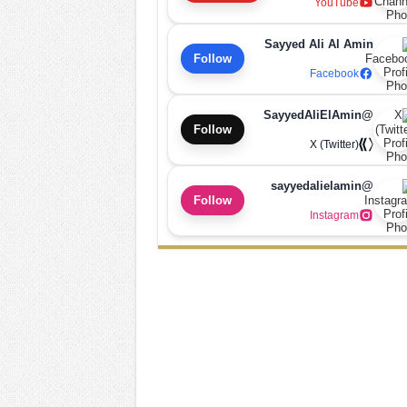
YouTube
Sayyed Ali Al Amin
Follow
Facebook
@SayyedAliElAmin
Follow
X (Twitter)
@sayyedalielamin
Follow
Instagram