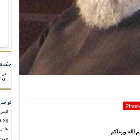
حكمة 
عن ا
ودع
تواصل
Pinter
للمزي
.org
هاتف: م
م الله ورعاكم
بيروت