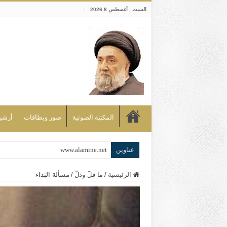
السبت , أغسطس 8 2026
المكتبة الصوتية
صور وبطاقات
أرشيف bd
عناوين
www.alamine.net
مواقف وآراء العلاّمة السيد علي الأمين م
الرئيسية
/
ما قلّ ودلّ
/
مسألة البَداء
إذا كان التسنن هو الإيمان بسنة رسول ال
علاقات المذاهب والأديان لا يجوز أن تك
لن تحمينا مذاهبنا ولا طوائفنا ولا أحزابنا 