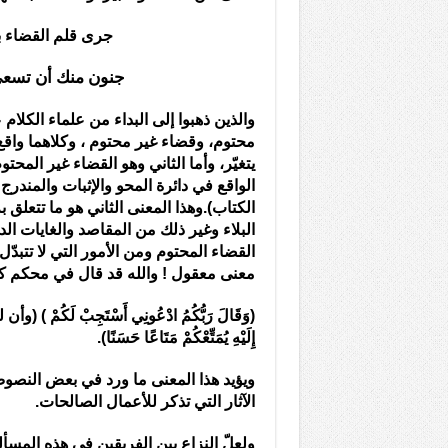
جرى قلم القضاء بما 
جنون منك أن تسعى 
والذين ذهبوا إلى البداء من علماء الكلام
محتوم، وقضاء غير محتوم ، وكلاهما واقع ف
يتغيّر، وأما الثاني وهو القضاء غير ال
الواقع في دائرة المحو والإثبات والمندرج 
الكتاب).وهذا المعنى الثاني هو ما تتعلق
البلاء وغير ذلك من المقاصد والغايات الد
القضاء المحتوم ومن الأمور التي لا تتبدّل
معنى معقول ! والله قد قال في محكم كتا
(وَقَالَ رَبُّكُمُ ادْعُونِي أَسْتَجِبْ لَكُمْ ) (وأن
إِلَيْهِ يُمَتِّعْكُمْ مَتَاعًا حَسَنًا).
ويؤيد هذا المعنى ما ورد في بعض النصوص
الآثار التي تذكر للأعمال الصالحات.
ولعلّ النزاع بين الفريقين في هذه المسألة