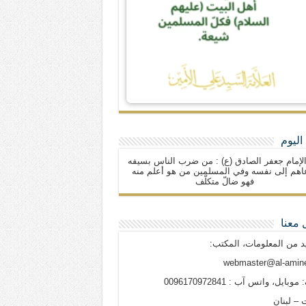
اليوم
لإمام جعفر الصادق (ع) : من ضرب الناس بسيفه
اهم إلى نفسه وفي المسلمين من هو أعلم منه
فهو ضالّ متكلّف
 معنا
د من المعلومات، المكتب:
webmaster@al-amine
وبايل، واتس آب : 0096170972841
 – لبنان